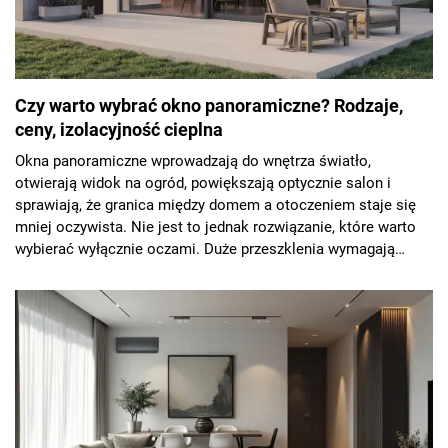
Czy warto wybrać okno panoramiczne? Rodzaje,
ceny, izolacyjność cieplna
Okna panoramiczne wprowadzają do wnętrza światło,
otwierają widok na ogród, powiększają optycznie salon i
sprawiają, że granica między domem a otoczeniem staje się
mniej oczywista. Nie jest to jednak rozwiązanie, które warto
wybierać wyłącznie oczami. Duże przeszklenia wymagają
dobrego projektu, odpowiednich parametrów technicznych,
solidnego montażu, wyposażenia w osłony przeciwsłoneczne i
przemyślanej automatyki.