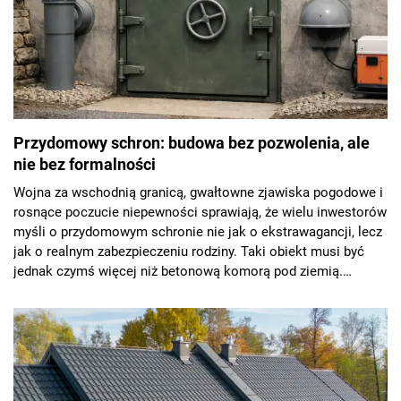
Przydomowy schron: budowa bez pozwolenia, ale
nie bez formalności
Wojna za wschodnią granicą, gwałtowne zjawiska pogodowe i
rosnące poczucie niepewności sprawiają, że wielu inwestorów
myśli o przydomowym schronie nie jak o ekstrawagancji, lecz
jak o realnym zabezpieczeniu rodziny. Taki obiekt musi być
jednak czymś więcej niż betonową komorą pod ziemią.
Sprawdzamy, jak podejść do budowy przydomowego schronu -
gdzie go zlokalizować, jak wykonać, w co wyposażyć i jak
przygotować do bezpiecznego użytkowania.