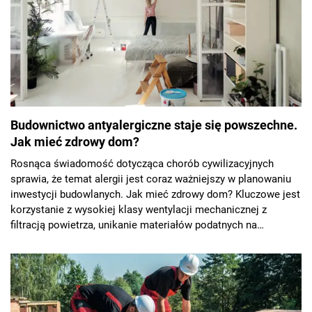
Budownictwo antyalergiczne staje się powszechne.
Jak mieć zdrowy dom?
Rosnąca świadomość dotycząca chorób cywilizacyjnych
sprawia, że temat alergii jest coraz ważniejszy w planowaniu
inwestycji budowlanych. Jak mieć zdrowy dom? Kluczowe jest
korzystanie z wysokiej klasy wentylacji mechanicznej z
filtracją powietrza, unikanie materiałów podatnych na
gromadzenie kurzu i ograniczenie stosowania produktów o
dużej emisji substancji drażniących, szkodliwych dla naszego
zdrowia. Poznaj rozwiązania budowlane, materiały i systemy
instalacyjne przeznaczone do budownictwa antyalergicznego.