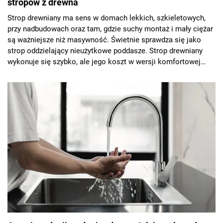
stropów z drewna
Strop drewniany ma sens w domach lekkich, szkieletowych,
przy nadbudowach oraz tam, gdzie suchy montaż i mały ciężar
są ważniejsze niż masywność. Świetnie sprawdza się jako
strop oddzielający nieużytkowe poddasze. Strop drewniany
wykonuje się szybko, ale jego koszt w wersji komfortowej
akustycznie nie zawsze będzie niski. Warto porównywać nie
samą konstrukcję, lecz kompletny pakiet - belki, poszycie,
izolację, sufit, warstwy podłogi, zabezpieczenia i robociznę.