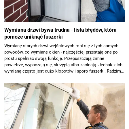
Wymiana drzwi bywa trudna - lista błędów, która
pomoże uniknąć fuszerki
Wymianę starych drzwi wejściowych robi się z tych samych
powodów, co wymianę okien - najczęściej przestają one po
prostu spełniać swoją funkcję. Przepuszczają zimne
powietrze, wypaczają się, skrzypią albo zacinają. Jednak z ich
wymianą często jest dużo kłopotów i sporo fuszerki. Radzimy,
na co uważać podczas wymiany drzwi zewnętrznych i jak
rozwiązać problemy.