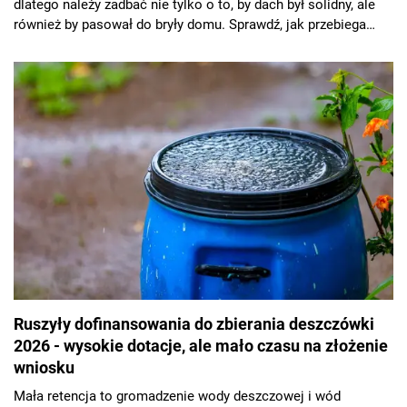
dlatego należy zadbać nie tylko o to, by dach był solidny, ale
również by pasował do bryły domu. Sprawdź, jak przebiega
budowa dachu - krok po kroku.
Ruszyły dofinansowania do zbierania deszczówki
2026 - wysokie dotacje, ale mało czasu na złożenie
wniosku
Mała retencja to gromadzenie wody deszczowej i wód