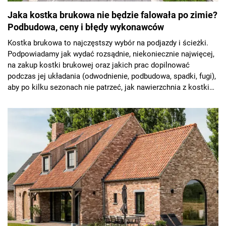
Jaka kostka brukowa nie będzie falowała po zimie?
Podbudowa, ceny i błędy wykonawców
Kostka brukowa to najczęstszy wybór na podjazdy i ścieżki.
Podpowiadamy jak wydać rozsądnie, niekoniecznie najwięcej,
na zakup kostki brukowej oraz jakich prac dopilnować
podczas jej układania (odwodnienie, podbudowa, spadki, fugi),
aby po kilku sezonach nie patrzeć, jak nawierzchnia z kostki
zapada się na podjeździe, rozsuwa przy obrzeżach albo łapie
plamy, których nie da się zmyć.