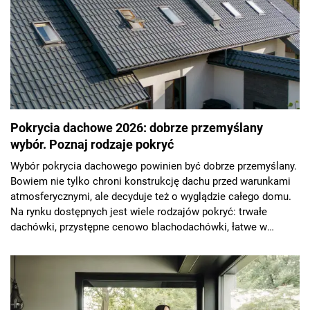
Pokrycia dachowe 2026: dobrze przemyślany
wybór. Poznaj rodzaje pokryć
Wybór pokrycia dachowego powinien być dobrze przemyślany.
Bowiem nie tylko chroni konstrukcję dachu przed warunkami
atmosferycznymi, ale decyduje też o wyglądzie całego domu.
Na rynku dostępnych jest wiele rodzajów pokryć: trwałe
dachówki, przystępne cenowo blachodachówki, łatwe w
układaniu gonty bitumiczne. Każde z nich ma inne właściwości
i wymagania montażowe, dlatego przed zakupem warto
zapoznać się z ich specyfiką. Przegląd pokryć dachowych
2026.