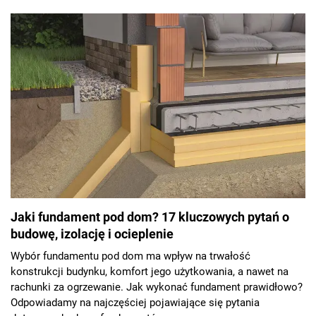
dogrzewania. Najczęściej pojawiający się dylemat to - czy
budować dom i osobno garaż wolno stojący na jej końcu, czy
wybrać garaż w bryle budynku?
Jaki fundament pod dom? 17 kluczowych pytań o
budowę, izolację i ocieplenie
Wybór fundamentu pod dom ma wpływ na trwałość
konstrukcji budynku, komfort jego użytkowania, a nawet na
rachunki za ogrzewanie. Jak wykonać fundament prawidłowo?
Odpowiadamy na najczęściej pojawiające się pytania