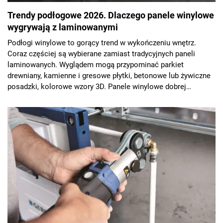
Trendy podłogowe 2026. Dlaczego panele winylowe
wygrywają z laminowanymi
Podłogi winylowe to gorący trend w wykończeniu wnętrz.
Coraz częściej są wybierane zamiast tradycyjnych paneli
laminowanych. Wyglądem mogą przypominać parkiet
drewniany, kamienne i gresowe płytki, betonowe lub żywiczne
posadzki, kolorowe wzory 3D. Panele winylowe dobrej
jakości sprawdzą się w kuchni, w łazience, a nawet na
schodach, tworząc jednolitą posadzkę w całym domu. Układa
się je szybko i można to zrobić samodzielnie. Zalet jest
więcej, ale najważniejszą jest trwałość, znacznie
przewyższająca panele laminowane, zwłaszcza słabej jakości.