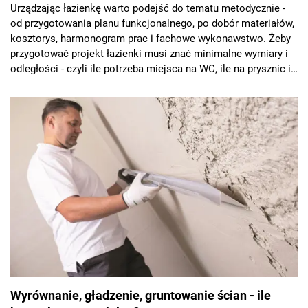
Urządzając łazienkę warto podejść do tematu metodycznie -
od przygotowania planu funkcjonalnego, po dobór materiałów,
kosztorys, harmonogram prac i fachowe wykonawstwo. Żeby
przygotować projekt łazienki musi znać minimalne wymiary i
odległości - czyli ile potrzeba miejsca na WC, ile na prysznic i
wannę, jaka powinna być odległość umywalki od innych
elementów. Dobrze rozplanowane sprzęty sprawią, że nawet
mała łazienka będzie wygodna do użytkowania, łatwa do
sprzątania i po prostu ładna, z kompletem wyposażenia.
Wyrównanie, gładzenie, gruntowanie ścian - ile