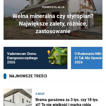
TERMOIZOLACJA
Wełna mineralna czy styropian?
Największe zalety, różnice,
zastosowanie
Vademecum Domu
O Budowaniu Nikt
Energooszczędnego
Ci Tak Nie Opowie
2026
2026
NAJNOWSZE TREŚCI
GARAŻ
Brama garażowa za 3 tys. czy 18 tys.
zł? To nie wielkość i marka robią