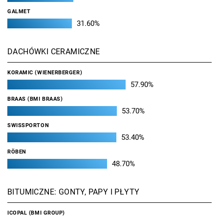
GALMET
31.60%
DACHÓWKI CERAMICZNE
KORAMIC (WIENERBERGER)
57.90%
BRAAS (BMI BRAAS)
53.70%
SWISSPORTON
53.40%
RÖBEN
48.70%
BITUMICZNE: GONTY, PAPY I PŁYTY
ICOPAL (BMI GROUP)