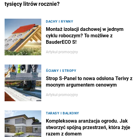
tysięcy litrów rocznie?
DACHY I RYNNY
Montaż izolacji dachowej w jednym
cyklu roboczym? To możliwe z
BauderECO S!
Artykuł promocyjny
ŚCIANY I STROPY
Strop S-Panel to nowa odsłona Terivy z
mocnym argumentem cenowym
Artykuł promocyjny
TARASY I BALKONY
Kompleksowa aranżacja ogrodu. Jak
stworzyć spójną przestrzeń, która żyje
razem z domem