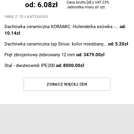
Cena brutto [zł] z VAT 23%
od: 6.08zł
Jednostka miary zł/
szt.
INNE Z TEJ KATEGORII
Dachówka ceramiczna KORAMIC: Holenderka esówka -...
od:
10.14zł
Dachówka ceramiczna typ Sirius: kolor miedziany...
od: 5.20zł
Pręt zbrojeniowy żebrowany 12 mm
od: 3479.00zł
Stal - dwuteownik IPE200
od: 8000.00zł
ZOBACZ WIĘCEJ CEN