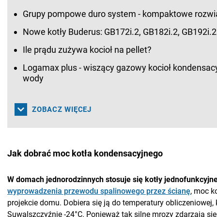
Grupy pompowe duro system - kompaktowe rozwi
Nowe kotły Buderus: GB172i.2, GB182i.2, GB192i.
Ile prądu zużywa kocioł na pellet?
Logamax plus - wiszący gazowy kocioł kondensa
wody
ZOBACZ WIĘCEJ
Jak dobrać moc kotła kondensacyjnego
W domach jednorodzinnych stosuje się kotły jednofunkcyjn
wyprowadzenia przewodu spalinowego przez ścianę
, moc k
projekcie domu. Dobiera się ją do temperatury obliczeniowej,
Suwalszczyźnie -24°C. Ponieważ tak silne mrozy zdarzają si