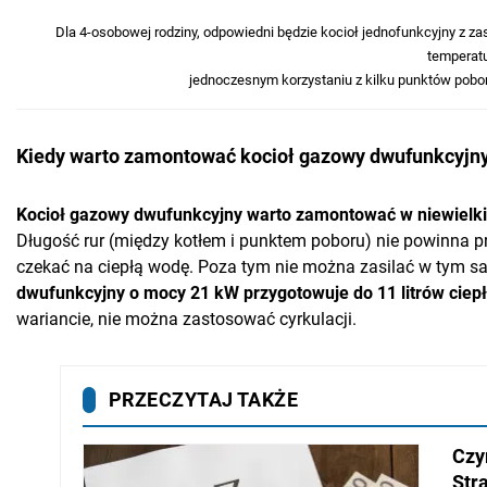
Dla 4-osobowej rodziny, odpowiedni będzie kocioł jednofunkcyjny z z
temperatu
jednoczesnym korzystaniu z kilku punktów pobor
Kiedy warto zamontować kocioł gazowy dwufunkcyjn
Kocioł gazowy dwufunkcyjny warto zamontować w niewielki
Długość rur (między kotłem i punktem poboru) nie powinna pr
czekać na ciepłą wodę. Poza tym nie można zasilać w tym 
dwufunkcyjny o mocy 21 kW przygotowuje do 11 litrów ciep
wariancie, nie można zastosować cyrkulacji.