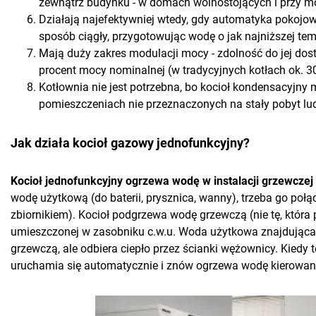
zewnątrz budynku - w domach wolnostojących i przy m
Działają najefektywniej wtedy, gdy automatyka pokojow
sposób ciągły, przygotowując wodę o jak najniższej tem
Mają duży zakres modulacji mocy - zdolność do jej dos
procent mocy nominalnej (w tradycyjnych kotłach ok. 3
Kotłownia nie jest potrzebna, bo kocioł kondensacyjny m
pomieszczeniach nie przeznaczonych na stały pobyt lud
Jak działa kocioł gazowy jednofunkcyjny?
Kocioł jednofunkcyjny ogrzewa wodę w instalacji grzewczej
wodę użytkową (do baterii, prysznica, wanny), trzeba go po
zbiornikiem). Kocioł podgrzewa wodę grzewczą (nie tę, która p
umieszczonej w zasobniku c.w.u. Woda użytkowa znajdująca s
grzewczą, ale odbiera ciepło przez ścianki wężownicy. Kiedy 
uruchamia się automatycznie i znów ogrzewa wodę kierowa