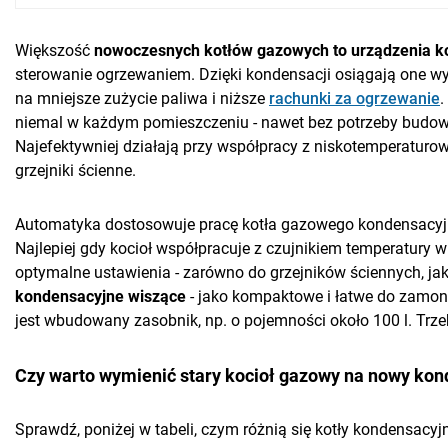
Większość
nowoczesnych kotłów gazowych to urządzenia k
sterowanie ogrzewaniem. Dzięki kondensacji osiągają one wy
na mniejsze zużycie paliwa i niższe
rachunki za ogrzewanie
.
niemal w każdym pomieszczeniu - nawet bez potrzeby budowy 
Najefektywniej działają przy współpracy z niskotemperatur
grzejniki ścienne.
Automatyka dostosowuje pracę kotła gazowego kondensacyjn
Najlepiej gdy kocioł współpracuje z czujnikiem temperatu
optymalne ustawienia - zarówno do grzejników ściennych, j
kondensacyjne wiszące
- jako kompaktowe i łatwe do zamon
jest wbudowany zasobnik, np. o pojemności około 100 l. Trze
Czy warto wymienić stary kocioł gazowy na nowy ko
Sprawdź, poniżej w tabeli, czym różnią się kotły kondensacy