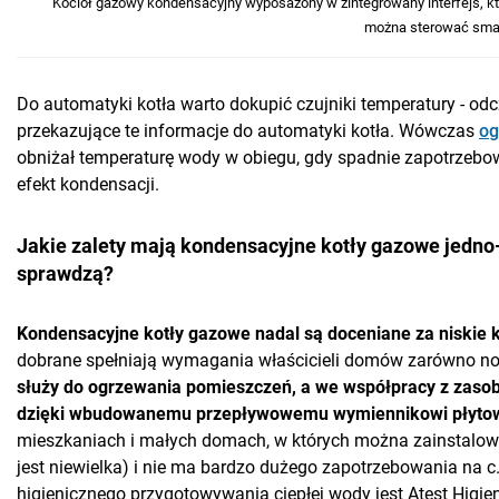
Kocioł gazowy kondensacyjny wyposażony w zintegrowany interfejs, kt
można sterować sma
Do automatyki kotła warto dokupić czujniki temperatury - od
przekazujące te informacje do automatyki kotła. Wówczas
og
obniżał temperaturę wody w obiegu, gdy spadnie zapotrzebowa
efekt kondensacji.
Jakie zalety mają kondensacyjne kotły gazowe jedno-
sprawdzą?
Kondensacyjne kotły gazowe nadal są doceniane za niskie 
dobrane spełniają wymagania właścicieli domów zarówno no
służy do ogrzewania pomieszczeń, a we współpracy z zasob
dzięki wbudowanemu przepływowemu wymiennikowi płytow
mieszkaniach i małych domach, w których można zainstalować ko
jest niewielka) i nie ma bardzo dużego zapotrzebowania na c.
higienicznego przygotowywania ciepłej wody jest Atest Higieni