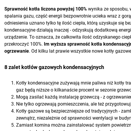
Sprawność kotła liczona powyżej 100%
wynika ze sposobu, w
spalania gazu, część energii bezpowrotnie ucieka wraz z gor
odniesienia uznano tylko tę ilość ciepła, którą uzyskuje się 
kondensacyjne działają inaczej - odzyskują dodatkową energi
urządzenie. To oznacza, że całkowita ilość odzyskanego ciep
przekroczyć 100%.
Im wyższa sprawność kotła kondensacyjne
ogrzewanie
. Od kilku lat prawie wszystkie nowe kotły gazow
8 zalet kotłów gazowych kondensacyjnych
Kotły kondensacyjne zużywają mnie paliwa niż kotły tr
gaz będą niższe o kilkanaście procent w sezonie grzew
Mogą zasilać każdą instalację grzewczą - z ogrzewani
Nie tylko ogrzewają pomieszczenia, ale też przygotowuj
Kotły gazowe są bezpieczniejsze od tradycyjnych - zam
zewnątrz, niezależnie od sprawności wentylacji w budy
Zamiast komina można zainstalować system powietrzn