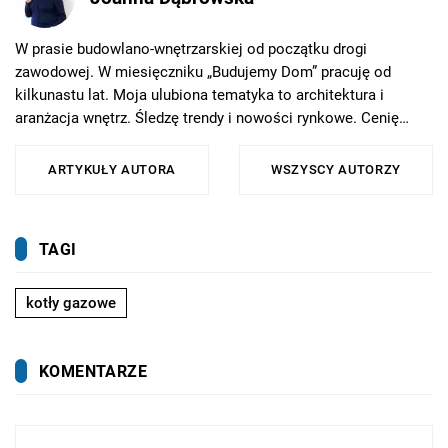
W prasie budowlano-wnętrzarskiej od początku drogi
zawodowej. W miesięczniku „Budujemy Dom” pracuję od
kilkunastu lat. Moja ulubiona tematyka to architektura i
aranżacja wnętrz. Śledzę trendy i nowości rynkowe. Cenię
sobie kontakt z naturą. Kocham jazdę na nartach i pływanie
kajakiem. W wolnym czasie spełniam marzenia podróżnicze -
ARTYKUŁY AUTORA
WSZYSCY AUTORZY
bliskie i dalekie.
TAGI
kotły gazowe
KOMENTARZE