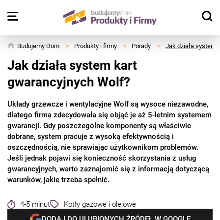
Budujemy Dom
>
Produkty i firmy
>
Porady
>
Jak działa system 
Jak działa system kart
gwarancyjnych Wolf?
Układy grzewcze i wentylacyjne Wolf są wysoce niezawodne,
dlatego firma zdecydowała się objąć je aż 5-letnim systemem
gwarancji. Gdy poszczególne komponenty są właściwie
dobrane, system pracuje z wysoką efektywnością i
oszczędnością, nie sprawiając użytkownikom problemów.
Jeśli jednak pojawi się konieczność skorzystania z usług
gwarancyjnych, warto zaznajomić się z informacją dotyczącą
warunków, jakie trzeba spełnić.
4-5 minut
Kotły gazowe i olejowe
DODAJ DO ULUBIONYCH ŹRÓDEŁ W GOOGLE