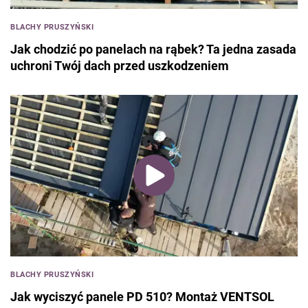
Rolety, kraty rolowane, markizy, żaluzje, okiennice
BLACHY PRUSZYŃSKI
Instalacje
Jak chodzić po panelach na rąbek? Ta jedna zasada
Materiały do instalacji
uchroni Twój dach przed uszkodzeniem
Instalacje grzewcze
Instalacje wodociągowe
Kanalizacja i odwodnienie
Wentylacja, klimatyzacja
Systemy kominowe, kominki i piece
Centralne odkurzanie
Instalacje elektryczne
Dom bezpieczny i inteligentny
Wykańczanie i urządzanie
Chemia budowlana
BLACHY PRUSZYŃSKI
Okładziny ścienne, podłogowe, elewacje
Podłogi i posadzki
Jak wyciszyć panele PD 510? Montaż VENTSOL