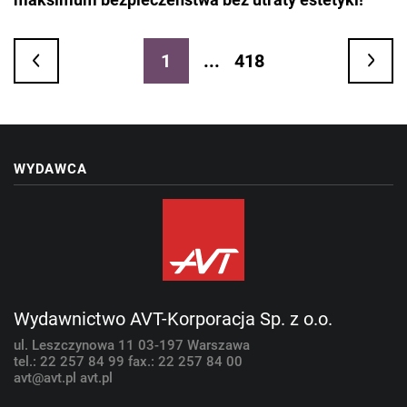
1
...
418
WYDAWCA
Wydawnictwo AVT-Korporacja Sp. z o.o.
ul. Leszczynowa 11
03-197 Warszawa
tel.: 22 257 84 99
fax.: 22 257 84 00
avt@avt.pl
avt.pl