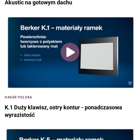
Akustic na gotowym dachu
Systemy suchej zabudowy
Schody i balustrady
Oświetlenie
Wyposażenie wnętrz
Wokół domu
Narzędzia
Ogniwa fotowoltaiczne
HAGER POLSKA
K.1 Duży klawisz, ostry kontur - ponadczasowa
wyrazistość