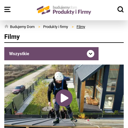
Budujemy Dom
>
Produkty i firmy
>
Filmy
Filmy
Wszystkie
Stan surowy zamknięty
Domy i konstrukcje
Surowce podstawowe
Fundamenty, ściany, stropy
Izolacje termiczne i akustyczne
Hydroizolacje
Dachy i rynny
Okna, drzwi, bramy, oranżerie
Akcesoria do okien i drzwi