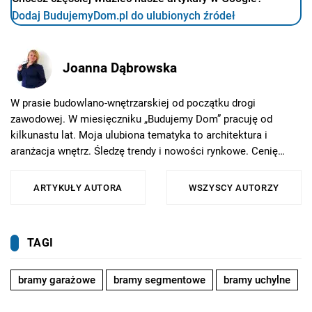
Dodaj BudujemyDom.pl do ulubionych źródeł
Joanna Dąbrowska
W prasie budowlano-wnętrzarskiej od początku drogi
zawodowej. W miesięczniku „Budujemy Dom” pracuję od
kilkunastu lat. Moja ulubiona tematyka to architektura i
aranżacja wnętrz. Śledzę trendy i nowości rynkowe. Cenię
sobie kontakt z naturą. Kocham jazdę na nartach i pływanie
kajakiem. W wolnym czasie spełniam marzenia podróżnicze -
ARTYKUŁY AUTORA
WSZYSCY AUTORZY
bliskie i dalekie.
TAGI
bramy garażowe
bramy segmentowe
bramy uchylne