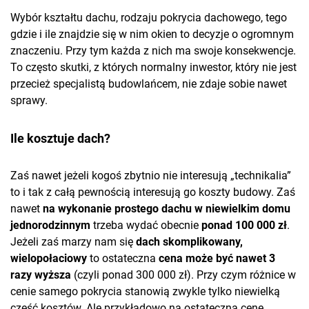
Wybór kształtu dachu, rodzaju pokrycia dachowego, tego
gdzie i ile znajdzie się w nim okien to decyzje o ogromnym
znaczeniu. Przy tym każda z nich ma swoje konsekwencje.
To często skutki, z których normalny inwestor, który nie jest
przecież specjalistą budowlańcem, nie zdaje sobie nawet
sprawy.
Ile kosztuje dach?
Zaś nawet jeżeli kogoś zbytnio nie interesują „technikalia”
to i tak z całą pewnością interesują go koszty budowy. Zaś
nawet
na wykonanie prostego dachu w niewielkim domu
jednorodzinnym
trzeba wydać obecnie
ponad 100 000 zł
.
Jeżeli zaś marzy nam się
dach skomplikowany,
wielopołaciowy
to ostateczna
cena może być nawet 3
razy wyższa
(czyli ponad 300 000 zł). Przy czym różnice w
cenie samego pokrycia stanowią zwykle tylko niewielką
część kosztów. Ale przykładowo na ostateczną cenę