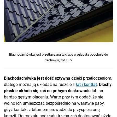
Blachodachówka jest przetłaczana tak, aby wyglądała podobnie do
dachówki, fot. BP2
Blachodachówka
jest dość sztywna
dzięki przetłoczeniom,
dlatego można ją układać na ruszcie z
łat i kontłat
.
Blachy
płaskie układa się zaś na pełnym deskowaniu
lub na
bardzo gęstym ołaceniu. Warto przy tym dodać, że nie
wolno ich umieszczać bezpośrednio na warstwie papy,
gdyż kontakt z bitumem prowadzi do przyspieszonej
korozji. Do rodzaju podkładu trzeba zaś dostosować użyte