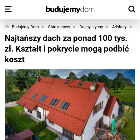
Budujemy Dom
>
Stan surowy
>
Dachy i rynny
>
Artykuły
>
Na
Najtańszy dach za ponad 100 tys.
zł. Kształt i pokrycie mogą podbić
koszt