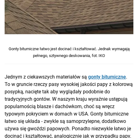
Gonty bitumiczne łatwo jest docinać i kształtować. Jednak wymagają
pełnego, sztywnego deskowania, fot. IKO
Jednym z ciekawszych materiałów są
gonty bitumiczne
.
To w gruncie rzeczy pasy wysokiej jakości papy z kolorową
posypką, nacięte tak aby wyglądały podobnie do
tradycyjnych gontów. W naszym kraju wyraźnie ustępują
popularnością blasze i dachówkom, choć są wręcz
typowym pokryciem w domach w USA. Gonty bitumiczne
łatwo się układa - zwykle są samoprzylepne, dodatkowo
używa się gwoździ papowych. Ponadto niezwykle łatwo je
docinać i kształtować, analogicznie jak w przypadku papy.