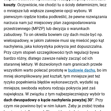
koszty
. Oczywiście, nie chodzi tu o ścisły determinizm, lecz
o mniejsze lub większe zawężenie opcji wyboru. W
pierwszym rzędzie trzeba podkreślić, że pewne rozwiązania
narzuca nam już miejscowy plan zagospodarowania
przestrzennego (MPZP) lub decyzja o warunkach
zabudowy. To on określa bowiem czy dach może być np.
wielospadowy, w jakim zakresie musi się mieścić jego kąt
nachylenia, jaka kolorystyka pokrycia jest dopuszczalna.
Przy czym stopień szczegółowości tych regulacji bywa
bardzo różny, dlatego zawsze należy zacząć od ich
starannej lektury. W dozwolonych nam granicach przede
wszystkim warto polecać prostotę w
budowie dachu
, bo im
mniej skomplikowany jest kształt, tym mniejsze jest też
ryzyko popełnienia błędów wykonawczych, wydatki są
mniejsze, swoboda wyboru rodzaju pokrycia jest zaś
największa. W związku z tym najbezpieczniejszy wybór to
dach dwuspadowy o kącie nachylenia powyżej 30°
. Przy
czym nie powinno być w nim lukarn. Żeby je zrobić trzeba