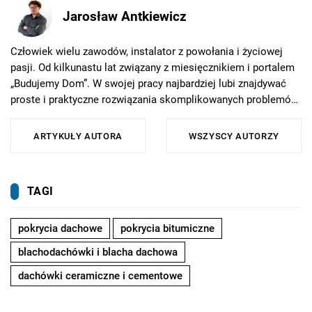
Jarosław Antkiewicz
Człowiek wielu zawodów, instalator z powołania i życiowej
pasji. Od kilkunastu lat związany z miesięcznikiem i portalem
„Budujemy Dom”. W swojej pracy najbardziej lubi znajdywać
proste i praktyczne rozwiązania skomplikowanych problemów.
W szczególności propaguje racjonalne podejście do zużycia
energii oraz zdrowy rozsądek we wszystkich tematach
ARTYKUŁY AUTORA
WSZYSCY AUTORZY
związanych z budownictwem. W wolnych chwilach, o ile nie
udoskonala czegoś we własnym domu i jego otoczeniu,
uwielbia gotować albo przywracać świetność klasycznym
TAGI
rowerom.
pokrycia dachowe
pokrycia bitumiczne
blachodachówki i blacha dachowa
dachówki ceramiczne i cementowe