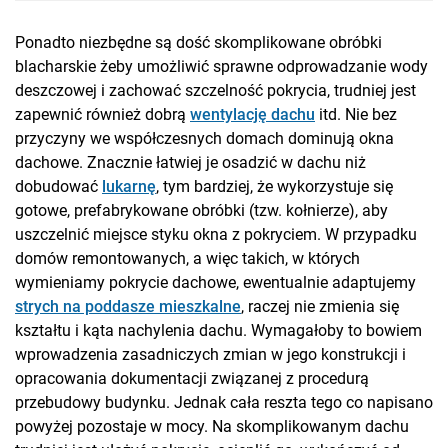
Ponadto niezbędne są dość skomplikowane obróbki
blacharskie żeby umożliwić sprawne odprowadzanie wody
deszczowej i zachować szczelność pokrycia, trudniej jest
zapewnić również dobrą
wentylację dachu
itd. Nie bez
przyczyny we współczesnych domach dominują okna
dachowe. Znacznie łatwiej je osadzić w dachu niż
dobudować
lukarnę
, tym bardziej, że wykorzystuje się
gotowe, prefabrykowane obróbki (tzw. kołnierze), aby
uszczelnić miejsce styku okna z pokryciem. W przypadku
domów remontowanych, a więc takich, w których
wymieniamy pokrycie dachowe, ewentualnie adaptujemy
strych na poddasze mieszkalne
, raczej nie zmienia się
kształtu i kąta nachylenia dachu. Wymagałoby to bowiem
wprowadzenia zasadniczych zmian w jego konstrukcji i
opracowania dokumentacji związanej z procedurą
przebudowy budynku. Jednak cała reszta tego co napisano
powyżej pozostaje w mocy. Na skomplikowanym dachu