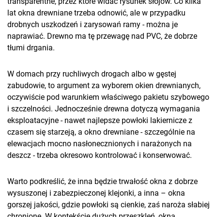
transparentne, przez które widać rysunek słojów. Co kilka
lat okna drewniane trzeba odnowić, ale w przypadku
drobnych uszkodzeń i zarysowań ramy - można je
naprawiać. Drewno ma tę przewagę nad PVC, że dobrze
tłumi drgania.
W domach przy ruchliwych drogach albo w gęstej
zabudowie, to argument za wyborem okien drewnianych,
oczywiście pod warunkiem właściwego pakietu szybowego
i szczelności. Jednocześnie drewna dotyczą wymagania
eksploatacyjne - nawet najlepsze powłoki lakiernicze z
czasem się starzeją, a okno drewniane - szczególnie na
elewacjach mocno nasłonecznionych i narażonych na
deszcz - trzeba okresowo kontrolować i konserwować.
Warto podkreślić, że inna będzie trwałość okna z dobrze
wysuszonej i zabezpieczonej klejonki, a inna – okna
gorszej jakości, gdzie powłoki są cienkie, zaś naroża słabiej
chronione. W kontekście dużych przeszkleń, okna