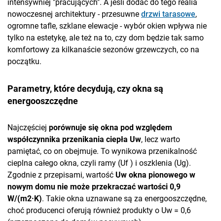
intensywniej "pracujących". A jeśli dodać do tego realia
nowoczesnej architektury - przesuwne
drzwi tarasowe
,
ogromne tafle, szklane elewacje - wybór okien wpływa nie
tylko na estetykę, ale też na to, czy dom będzie tak samo
komfortowy za kilkanaście sezonów grzewczych, co na
początku.
Parametry, które decydują, czy okna są
energooszczędne
Najczęściej
porównuje się okna pod względem
współczynnika przenikania ciepła Uw
, lecz warto
pamiętać, co on obejmuje. To wynikowa przenikalność
cieplna całego okna, czyli ramy (Uf ) i oszklenia (Ug).
Zgodnie z przepisami, wartość
Uw okna pionowego w
nowym domu nie może przekraczać wartości 0,9
W/(m2·K)
. Takie okna uznawane są za energooszczędne,
choć producenci oferują również produkty o Uw = 0,6