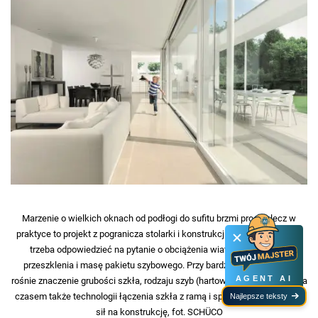
Marzenie o wielkich oknach od podłogi do sufitu brzmi prosto, lecz w
praktyce to projekt z pogranicza stolarki i konstrukcji budynku. Najpierw
trzeba odpowiedzieć na pytanie o obciążenia wiatrem, wysokość
przeszklenia i masę pakietu szybowego. Przy bardzo dużych taflach,
AGENT AI
rośnie znaczenie grubości szkła, rodzaju szyb (hartowane, laminowane), a
czasem także technologii łączenia szkła z ramą i sposobu przenoszenia
Najlepsze teksty
sił na konstrukcję, fot. SCHÜCO