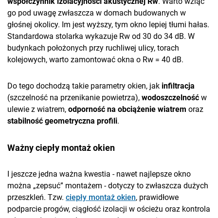
współczynnik izolacyjności akustycznej Rw
. Warto wziąć
go pod uwagę zwłaszcza w domach budowanych w
głośnej okolicy. Im jest wyższy, tym okno lepiej tłumi hałas.
Standardowa stolarka wykazuje Rw od 30 do 34 dB. W
budynkach położonych przy ruchliwej ulicy, torach
kolejowych, warto zamontować okna o Rw = 40 dB.
Do tego dochodzą takie parametry okien, jak
infiltracja
(szczelność na przenikanie powietrza),
wodoszczelność
w
ulewie z wiatrem,
odporność na obciążenie wiatrem
oraz
stabilność geometryczna profili
.
Ważny ciepły montaż okien
I jeszcze jedna ważna kwestia - nawet najlepsze okno
można „zepsuć” montażem - dotyczy to zwłaszcza dużych
przeszkleń. Tzw.
ciepły montaż okien
, prawidłowe
podparcie progów, ciągłość izolacji w ościeżu oraz kontrola