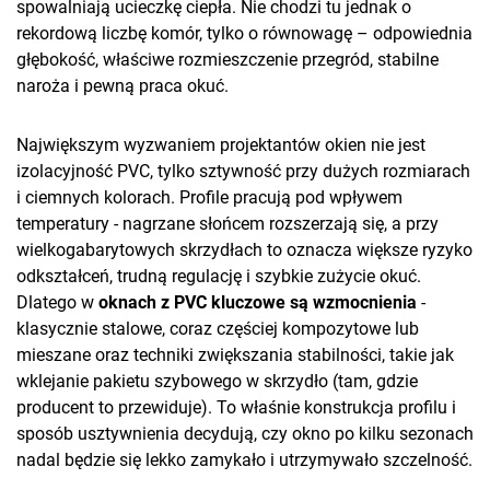
spowalniają ucieczkę ciepła. Nie chodzi tu jednak o
rekordową liczbę komór, tylko o równowagę – odpowiednia
głębokość, właściwe rozmieszczenie przegród, stabilne
naroża i pewną praca okuć.
Największym wyzwaniem projektantów okien nie jest
izolacyjność PVC, tylko sztywność przy dużych rozmiarach
i ciemnych kolorach. Profile pracują pod wpływem
temperatury - nagrzane słońcem rozszerzają się, a przy
wielkogabarytowych skrzydłach to oznacza większe ryzyko
odkształceń, trudną regulację i szybkie zużycie okuć.
Dlatego w
oknach z PVC kluczowe są wzmocnienia
-
klasycznie stalowe, coraz częściej kompozytowe lub
mieszane oraz techniki zwiększania stabilności, takie jak
wklejanie pakietu szybowego w skrzydło (tam, gdzie
producent to przewiduje). To właśnie konstrukcja profilu i
sposób usztywnienia decydują, czy okno po kilku sezonach
nadal będzie się lekko zamykało i utrzymywało szczelność.