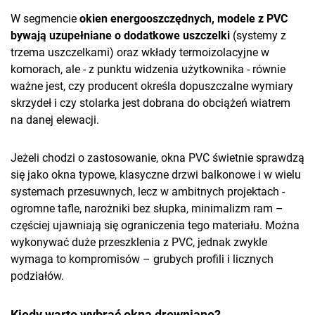
W segmencie
okien energooszczędnych, modele z PVC
bywają uzupełniane o dodatkowe uszczelki
(systemy z
trzema uszczelkami) oraz wkłady termoizolacyjne w
komorach, ale - z punktu widzenia użytkownika - równie
ważne jest, czy producent określa dopuszczalne wymiary
skrzydeł i czy stolarka jest dobrana do obciążeń wiatrem
na danej elewacji.
Jeżeli chodzi o zastosowanie, okna PVC świetnie sprawdzą
się jako okna typowe, klasyczne drzwi balkonowe i w wielu
systemach przesuwnych, lecz w ambitnych projektach -
ogromne tafle, narożniki bez słupka, minimalizm ram –
częściej ujawniają się ograniczenia tego materiału. Można
wykonywać duże przeszklenia z PVC, jednak zwykle
wymaga to kompromisów – grubych profili i licznych
podziałów.
Kiedy warto wybrać okna drewniane?