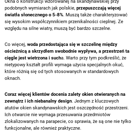
Okna o konstrukcji wzorowanej na skandynawskiej przy
podobnych wymiarach jak polskie,
przepuszczają więcej
światła słonecznego o 5-8%
. Muszą także charakteryzować
się wysokim współczynnikiem przenikalności cieplnej. Ze
względu na silne wiatry, muszą być bardzo szczelne.
Co więcej,
woda przedostająca się w szczelinę między
ościeżnicą a skrzydłem swobodnie wypływa, a przestrzeń ta
cięgle jest wietrzona i such
a. Warto przy tym podkreślić, że
nietypowy kształt profili wymaga użycia specjalnych okuć,
które różnią się od tych stosowanych w standardowych
oknach.
Coraz więcej klientów docenia zalety okien otwieranych na
zewnątrz i ich niebanalny design
. Jednym z kluczowych
atutów okien skandynawskich jest oszczędność przestrzeni.
Ich otwarcie nie wymaga przesuwania przedmiotów
zlokalizowanych na parapecie, co sprawia, że są one nie tylko
funkcjonalne, ale również praktyczne.