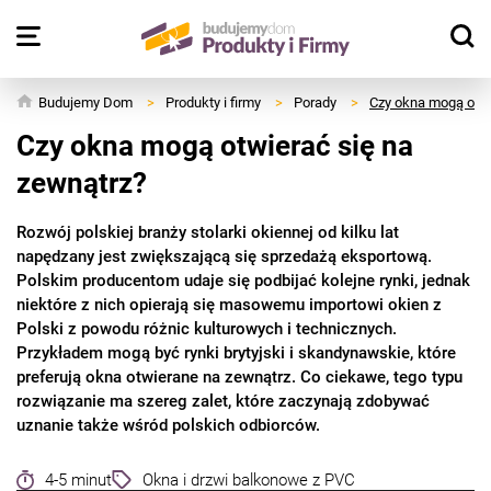
Budujemy Dom
>
Produkty i firmy
>
Porady
>
Czy okna mogą otwi
Czy okna mogą otwierać się na
zewnątrz?
Rozwój polskiej branży stolarki okiennej od kilku lat
napędzany jest zwiększającą się sprzedażą eksportową.
Polskim producentom udaje się podbijać kolejne rynki, jednak
niektóre z nich opierają się masowemu importowi okien z
Polski z powodu różnic kulturowych i technicznych.
Przykładem mogą być rynki brytyjski i skandynawskie, które
preferują okna otwierane na zewnątrz. Co ciekawe, tego typu
rozwiązanie ma szereg zalet, które zaczynają zdobywać
uznanie także wśród polskich odbiorców.
4-5 minut
Okna i drzwi balkonowe z PVC