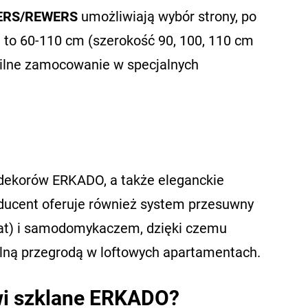
ERS/REWERS
umożliwiają wybór strony, po
i to 60-110 cm (szerokość 90, 100, 110 cm
bilne zamocowanie w specjalnych
 dekorów ERKADO, a także eleganckie
oducent oferuje również system przesuwny
mat) i samodomykaczem, dzięki czemu
alną przegrodą w loftowych apartamentach.
zwi szklane ERKADO?