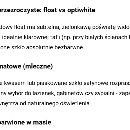
rzezroczyste: float vs optiwhite
dowy float ma subtelną, zielonkawą poświatę widoc
dealnie klarownej tafli (np. przy białych ścianach
ione szkło absolutnie bezbarwne.
matowe (mleczne)
e kwasem lub piaskowane szkło satynowe rozprasz
ny wybór do łazienek, gabinetów czy sypialni - za
wnętrza od naturalnego oświetlenia.
barwione w masie