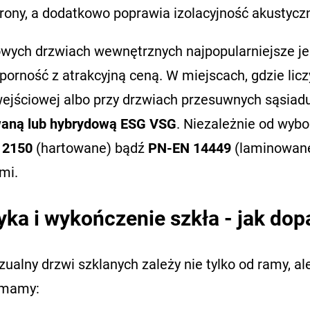
rony, a dodatkowo poprawia izolacyjność akustycz
ych drzwiach wewnętrznych najpopularniejsze j
dporność z atrakcyjną ceną. W miejscach, gdzie li
 wejściowej albo przy drzwiach przesuwnych sąsiad
aną lub hybrydową ESG VSG
. Niezależnie od wybo
12150
(hartowane) bądź
PN-EN 14449
(laminowane)
mi.
yka i wykończenie szkła - jak do
zualny drzwi szklanych zależy nie tylko od ramy, a
 mamy: