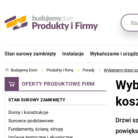
Stan surowy zamknięty
Instalacje
Wykańczanie i urząd
Budujemy Dom
>
Produkty i firmy
>
Porady
>
Wybieramy drzwi szk
Wyb
OFERTY PRODUKTOWE FIRM
kos
STAN SUROWY ZAMKNIĘTY
Domy i konstrukcje
Drzwi sz
Surowce podstawowe
Fundamenty, ściany, stropy
powiększ
Izolacje termiczne i akustyczne