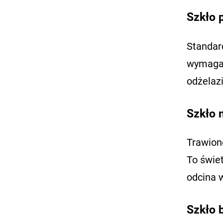
Szkło p
Standar
wymaga i
odżelaz
Szkło 
Trawion
To świet
odcina 
Szkło 