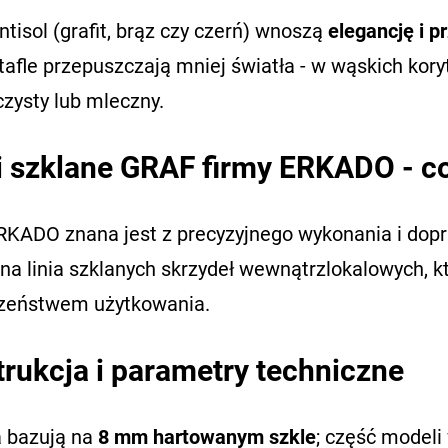
ntisol (grafit, brąz czy czerń) wnoszą
elegancję i p
afle przepuszczają mniej światła - w wąskich kory
zysty lub mleczny.
 szklane GRAF firmy ERKADO - co
RKADO znana jest z precyzyjnego wykonania i do
na linia szklanych skrzydeł wewnątrzlokalowych, k
zeństwem użytkowania.
rukcja i parametry techniczne
a bazują na
8 mm hartowanym szkle
; część modeli