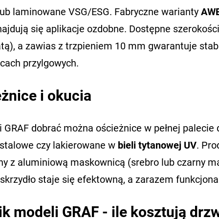
 lub laminowane VSG/ESG. Fabryczne warianty
AW
najdują się aplikacje ozdobne. Dostępne szerokośc
atą), a zawias z trzpieniem 10 mm gwarantuje sta
icach przylgowych.
żnice i okucia
i GRAF dobrać można ościeżnice w pełnej palecie
stalowe czy lakierowane w
bieli tytanowej UV
. Pr
ny z aluminiową maskownicą (srebro lub czarny 
 skrzydło staje się efektowną, a zarazem funkcjon
k modeli GRAF - ile kosztują dr