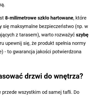
ną.
est
8-milimetrowe szkło hartowane
, które
czy się maksymalne bezpieczeństwo (np. w
ujących z tarasem), warto rozważyć
szybę
ru upewnij się, że produkt spełnia normy
 - to gwarancja jakości potwierdzona
pasować drzwi do wnętrza?
le przede wszystkim od samej tafli. Do