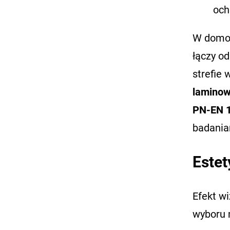
och
W domow
łączy o
strefie
laminow
PN-EN 
badania
Estet
Efekt wi
wyboru