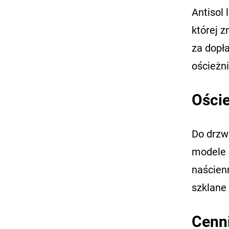
Antisol
której z
za dopł
ościeżn
Oście
Do drzw
modele 
naścien
szklane
Cenni