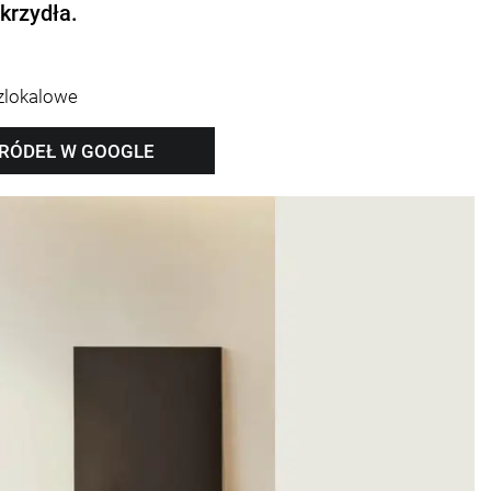
krzydła.
zlokalowe
ŹRÓDEŁ W GOOGLE