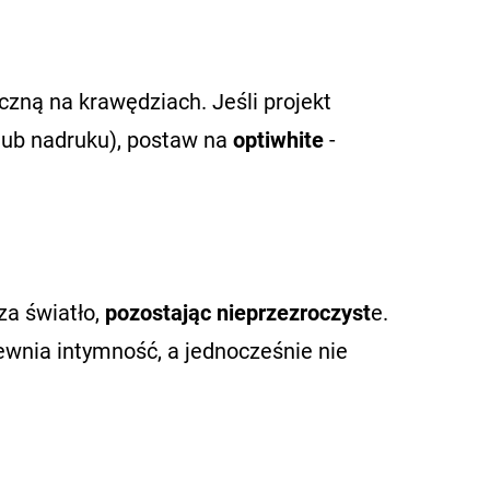
zną na krawędziach. Jeśli projekt
 lub nadruku), postaw na
optiwhite
-
a światło,
pozostając nieprzezroczyst
e.
pewnia intymność, a jednocześnie nie