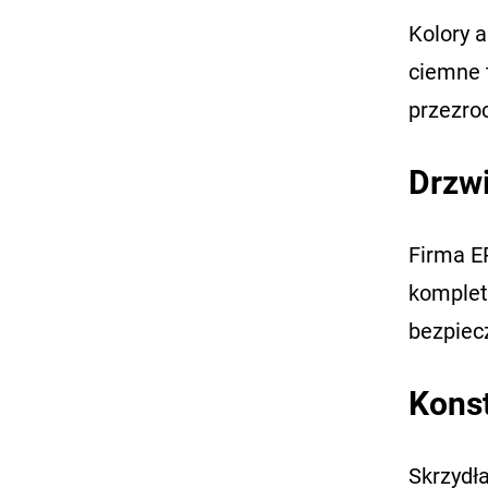
Kolory a
ciemne t
przezroc
Drzwi
Firma E
komplet
bezpiec
Konst
Skrzydł