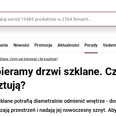
zanie
Nowości
Promocje
Aktualności
Porady
Vadem
lane. Czym się kierować i ile kosztują?
ieramy drzwi szklane. Czy
ztują?
klane potrafią diametralnie odmienić wnętrze - do
ają przestrzeń i nadają jej nowoczesny sznyt. Aby