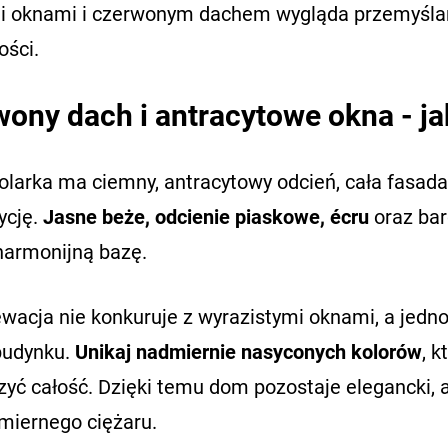
mi oknami i czerwonym dachem wygląda przemyślani
ości.
ony dach i antracytowe okna - ja
olarka ma ciemny, antracytowy odcień, cała fasada 
ycję.
Jasne beże, odcienie piaskowe, écru
oraz bar
harmonijną bazę.
ewacja nie konkuruje z wyrazistymi oknami, a jed
budynku.
Unikaj nadmiernie nasyconych kolorów
, 
zyć całość. Dzięki temu dom pozostaje elegancki, 
miernego ciężaru.