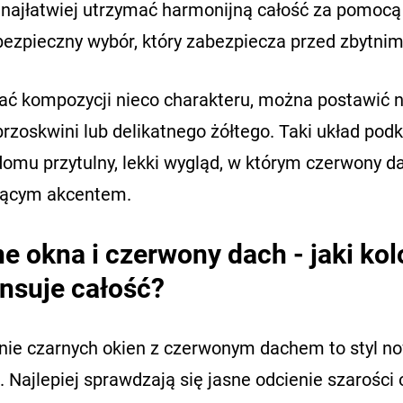
 najłatwiej utrzymać harmonijną całość za pomocą 
 bezpieczny wybór, który zabezpiecza przed zbytni
ać kompozycji nieco charakteru, można postawić 
brzoskwini lub delikatnego żółtego. Taki układ pod
domu przytulny, lekki wygląd, w którym czerwony d
ącym akcentem.
e okna i czerwony dach - jaki kolo
nsuje całość?
nie czarnych okien z czerwonym dachem to styl 
. Najlepiej sprawdzają się jasne odcienie szarości 