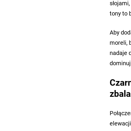
słojami,
tony to
Aby dod
moreli, 
nadaje 
dominuj
Czarn
zbala
Połącze
elewacji