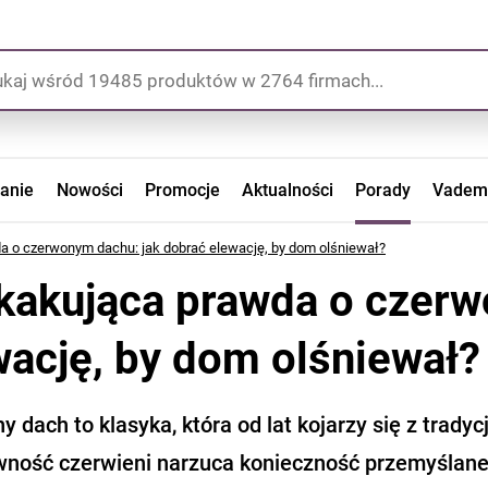
zanie
Nowości
Promocje
Aktualności
Porady
Vadem
 o czerwonym dachu: jak dobrać elewację, by dom olśniewał?
kakująca prawda o czerw
wację, by dom olśniewał?
 dach to klasyka, która od lat kojarzy się z tradyc
wność czerwieni narzuca konieczność przemyślaneg