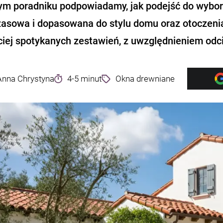
zym poradniku podpowiadamy, jak podejść do wyboru
asowa i dopasowana do stylu domu oraz otoczeni
ciej spotykanych zestawień, z uwzględnieniem odc
Anna Chrystyna
4-5 minut
Okna drewniane