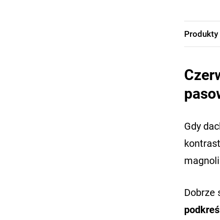
Produkty
Czerw
paso
Gdy dac
kontrast
magnolii
Dobrze s
podkreś