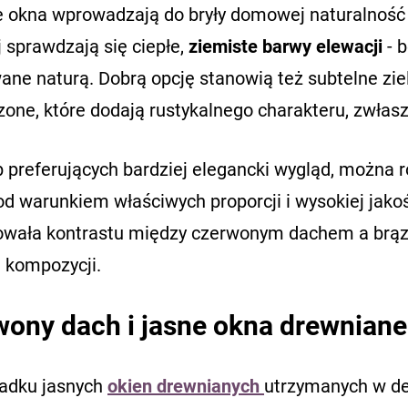
 okna wprowadzają do bryły domowej naturalność i
j sprawdzają się ciepłe,
ziemiste barwy elewacji
- b
ane naturą. Dobrą opcję stanowią też subtelne zie
zone, które dodają rustykalnego charakteru, zwłas
b preferujących bardziej elegancki wygląd, można 
pod warunkiem właściwych proporcji i wysokiej jako
wała kontrastu między czerwonym dachem a brązo
j kompozycji.
ony dach i jasne okna drewniane 
adku jasnych
okien drewnianych
utrzymanych w de