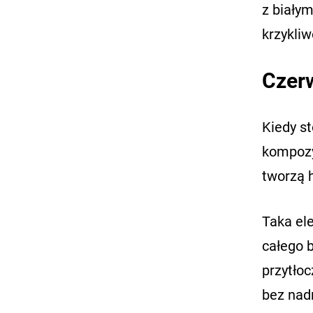
z biały
krzykliw
Czerw
Kiedy st
kompoz
tworzą 
Taka el
całego 
przytłoc
bez nad