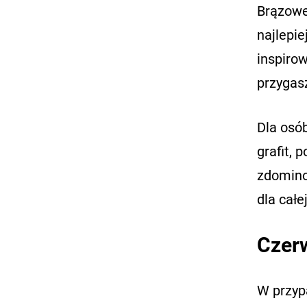
Brązowe
najlepie
inspirow
przygas
Dla osó
grafit, 
zdomino
dla całe
Czerw
W przyp