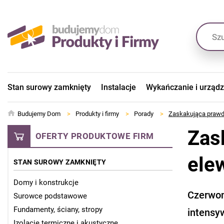
Stan surowy zamknięty
Instalacje
Wykańczanie i urząd
Budujemy Dom
>
Produkty i firmy
>
Porady
>
Zaskakująca prawda
Zas
OFERTY PRODUKTOWE FIRM
ele
STAN SUROWY ZAMKNIĘTY
Domy i konstrukcje
Czerwony
Surowce podstawowe
Fundamenty, ściany, stropy
intensy
Izolacje termiczne i akustyczne