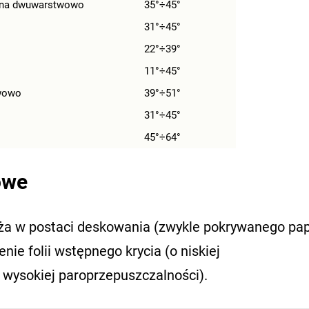
ana dwuwarstwowo
35°÷45°
31°÷45°
22°÷39°
11°÷45°
wowo
39°÷51°
31°÷45°
45°÷64°
owe
a w postaci deskowania (zwykle pokrywanego pap
enie folii wstępnego krycia (o niskiej
wysokiej paroprzepuszczalności).