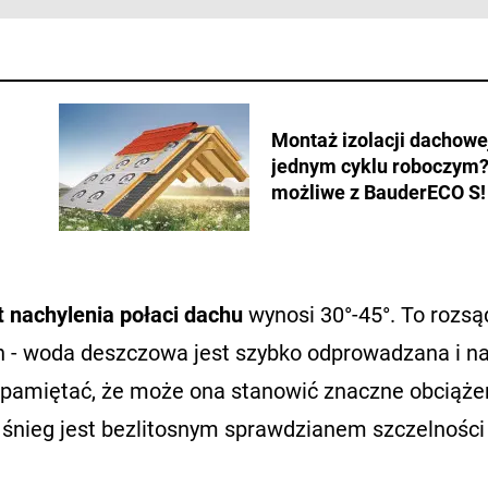
Montaż izolacji dachowe
jednym cyklu roboczym?
możliwe z BauderECO S!
t nachylenia połaci dachu
wynosi 30°-45°. To rozsą
h - woda deszczowa jest szybko odprowadzana i n
a pamiętać, że może ona stanowić znaczne obciąże
li śnieg jest bezlitosnym sprawdzianem szczelności