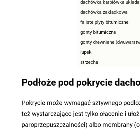
dachówka karpiówka układ
dachówka zakładkowa
faliste płyty bitumiczne
gonty bitumiczne
gonty drewniane (dwuwarst
łupek
strzecha
Podłoże pod pokrycie dach
Pokrycie może wymagać sztywnego podłoż
też wystarczające jest tylko ołacenie i ułoż
paroprzepuszczalności) albo membrany (o 