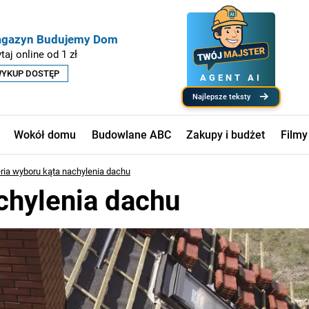
gazyn Budujemy Dom
taj online od 1 zł
YKUP DOSTĘP
AGENT AI
najlepsze teksty
Wokół domu
Budowlane ABC
Zakupy i budżet
Filmy
eria wyboru kąta nachylenia dachu
chylenia dachu