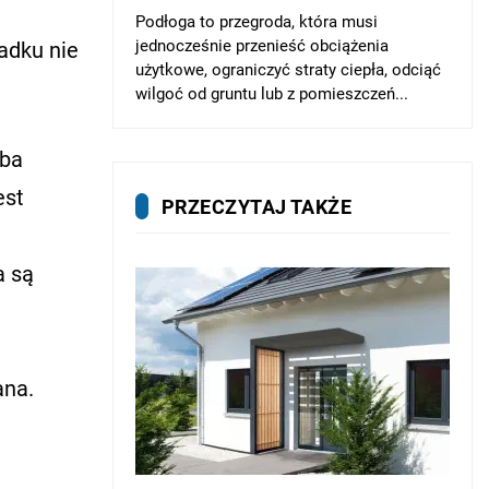
Podłoga to przegroda, która musi
jednocześnie przenieść obciążenia
adku nie
użytkowe, ograniczyć straty ciepła, odciąć
wilgoć od gruntu lub z pomieszczeń...
eba
est
PRZECZYTAJ TAKŻE
a są
ana.