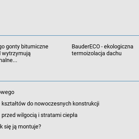
go gonty bitumiczne
BauderECO - ekologiczna
l wytrzymują
termoizolacja dachu
alne...
owego
 kształtów do nowoczesnych konstrukcji
przed wilgocią i stratami ciepła
k się ją montuje?