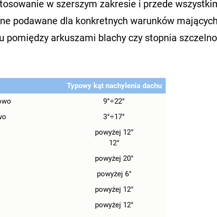
tosowanie w szerszym zakresie i przede wszystki
 one podawane dla konkretnych warunków mającyc
du pomiędzy arkuszami blachy czy stopnia szczelno
Typowy kąt nachylenia dachu
owo
9°÷22°
wo
3°÷17°
powyżej 12°
12°
powyżej 20°
powyżej 6°
powyżej 12°
powyżej 12°