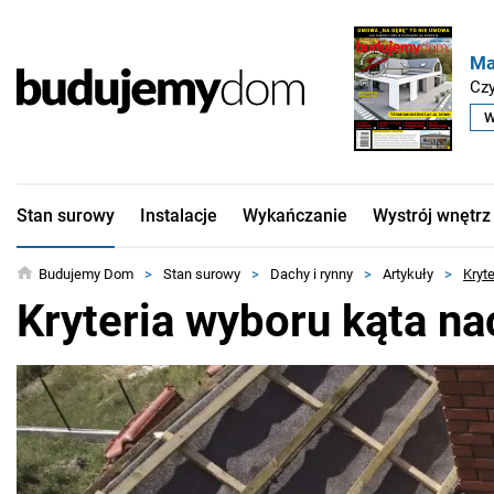
Ma
Czy
W
Stan surowy
Instalacje
Wykańczanie
Wystrój wnętrz
Budujemy Dom
>
Stan surowy
>
Dachy i rynny
>
Artykuły
>
Kryt
Kryteria wyboru kąta na