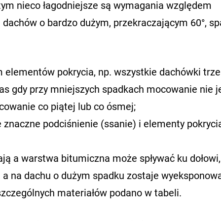
, tym nieco łagodniejsze są wymagania względem
 dachów o bardzo dużym, przekraczającym 60°, sp
 elementów pokrycia, np. wszystkie dachówki trz
s gdy przy mniejszych spadkach mocowanie nie j
owanie co piątej lub co ósmej;
 znaczne podciśnienie (ssanie) i elementy pokryci
ją a warstwa bitumiczna może spływać ku dołowi,
a, a na dachu o dużym spadku zostaje wyeksponow
szczególnych materiałów podano w tabeli.