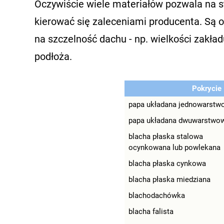
Oczywiście wiele materiałów pozwala na s
kierować się zaleceniami producenta. Są
na szczelność dachu - np. wielkości zakła
podłoża.
Pokrycie
papa układana jednowarstw
papa układana dwuwarstwo
blacha płaska stalowa
ocynkowana lub powlekana
blacha płaska cynkowa
blacha płaska miedziana
blachodachówka
blacha falista