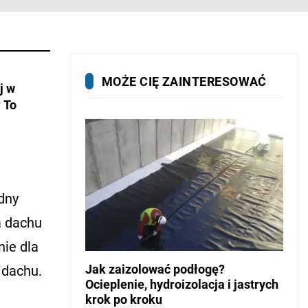
MOŻE CIĘ ZAINTERESOWAĆ
j w
 To
dny
a dachu
nie dla
Jak zaizolować podłogę?
 dachu.
Ocieplenie, hydroizolacja i jastrych
krok po kroku