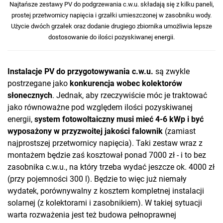
Najtańsze zestawy PV do podgrzewania c.w.u. składają się z kilku paneli,
prostej przetwornicy napięcia i grzałki umieszczonej w zasobniku wody.
Użycie dwóch grzałek oraz dodanie drugiego zbiornika umożliwia lepsze
dostosowanie do ilości pozyskiwanej energii.
Instalacje PV do przygotowywania c.w.u.
są zwykle
postrzegane jako
konkurencja wobec kolektorów
słonecznych
. Jednak, aby rzeczywiście móc je traktować
jako równoważne pod względem ilości pozyskiwanej
energii,
system fotowoltaiczny musi mieć 4-6 kWp i być
wyposażony w przyzwoitej jakości falownik
(zamiast
najprostszej przetwornicy napięcia). Taki zestaw wraz z
montażem będzie zaś kosztował ponad 7000 zł - i to bez
zasobnika c.w.u., na który trzeba wydać jeszcze ok. 4000 zł
(przy pojemności 300 l). Będzie to więc już niemały
wydatek, porównywalny z kosztem kompletnej instalacji
solarnej (z kolektorami i zasobnikiem). W takiej sytuacji
warta rozważenia jest też budowa pełnoprawnej