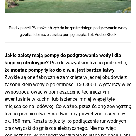
Prąd z paneli PV może służyć do bezpośredniego podgrzewania wody
grzałką lub może zasilać pompę ciepła, fot. Adobe Stock
Jakie zalety mają pompy do podgrzewania wody i dla
kogo są atrakcyjne?
Przede wszystkim trzeba podkreślić,
że
montaż pompy tylko do c.w.u. jest bardzo łatwy
.
Zwykle są one fabrycznie zamknięte w jednej obudowie z
zasobnikiem wody o pojemności 150-300 l. Wystarczy więc
wygospodarować w pomieszczeniu technicznym,
ewentualnie w kuchni lub łazience, mniej więcej tyle
miejsca co na lodówkę. Co ważne, przez ścianę zewnętrzną
trzeba przebić otwory na dwie rury powietrzne o średnicy
ok. 150 mm. Reszta to już tylko podłączenie rur wodnych
oraz wtyczki do gniazda elektrycznego. Nie ma więc
konieczności wygospodarowywania miejsca na dachu, ani