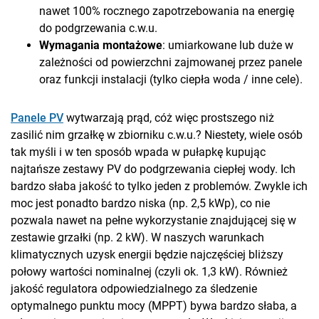
nawet 100% rocznego zapotrzebowania na energię
do podgrzewania c.w.u.
Wymagania montażowe
: umiarkowane lub duże w
zależności od powierzchni zajmowanej przez panele
oraz funkcji instalacji (tylko ciepła woda / inne cele).
Panele PV
wytwarzają prąd, cóż więc prostszego niż
zasilić nim grzałkę w zbiorniku c.w.u.? Niestety, wiele osób
tak myśli i w ten sposób wpada w pułapkę kupując
najtańsze zestawy PV do podgrzewania ciepłej wody. Ich
bardzo słaba jakość to tylko jeden z problemów. Zwykle ich
moc jest ponadto bardzo niska (np. 2,5 kWp), co nie
pozwala nawet na pełne wykorzystanie znajdującej się w
zestawie grzałki (np. 2 kW). W naszych warunkach
klimatycznych uzysk energii będzie najczęściej bliższy
połowy wartości nominalnej (czyli ok. 1,3 kW). Również
jakość regulatora odpowiedzialnego za śledzenie
optymalnego punktu mocy (MPPT) bywa bardzo słaba, a