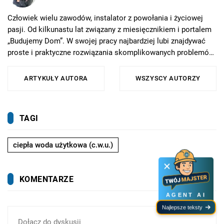
Człowiek wielu zawodów, instalator z powołania i życiowej
pasji. Od kilkunastu lat związany z miesięcznikiem i portalem
„Budujemy Dom”. W swojej pracy najbardziej lubi znajdywać
proste i praktyczne rozwiązania skomplikowanych problemów.
W szczególności propaguje racjonalne podejście do zużycia
energii oraz zdrowy rozsądek we wszystkich tematach
ARTYKUŁY AUTORA
WSZYSCY AUTORZY
związanych z budownictwem. W wolnych chwilach, o ile nie
udoskonala czegoś we własnym domu i jego otoczeniu,
uwielbia gotować albo przywracać świetność klasycznym
TAGI
rowerom.
ciepła woda użytkowa (c.w.u.)
KOMENTARZE
AGENT AI
Najlepsze teksty