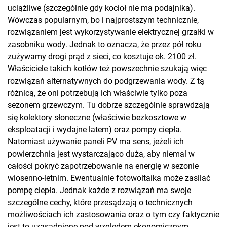
uciążliwe (szczególnie gdy kocioł nie ma podajnika).
Wówczas popularnym, bo i najprostszym technicznie,
rozwiązaniem jest wykorzystywanie elektrycznej grzałki w
zasobniku wody. Jednak to oznacza, że przez pół roku
zużywamy drogi prąd z sieci, co kosztuje ok. 2100 zł.
Właściciele takich kotłów też powszechnie szukają więc
rozwiązań alternatywnych do podgrzewania wody. Z tą
różnicą, że oni potrzebują ich właściwie tylko poza
sezonem grzewczym. Tu dobrze szczególnie sprawdzają
się kolektory słoneczne (właściwie bezkosztowe w
eksploatacji i wydajne latem) oraz pompy ciepła.
Natomiast używanie paneli PV ma sens, jeżeli ich
powierzchnia jest wystarczająco duża, aby niemal w
całości pokryć zapotrzebowanie na energię w sezonie
wiosenno-letnim. Ewentualnie fotowoltaika może zasilać
pompę ciepła. Jednak każde z rozwiązań ma swoje
szczególne cechy, które przesądzają o technicznych
możliwościach ich zastosowania oraz o tym czy faktycznie
jest to uzasadnione pod względem ekonomicznym.