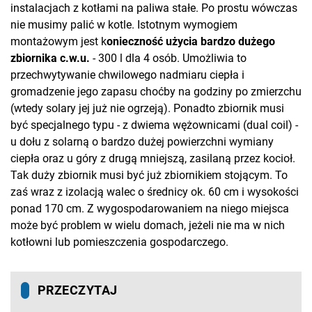
instalacjach z kotłami na paliwa stałe. Po prostu wówczas
nie musimy palić w kotle. Istotnym wymogiem
montażowym jest k
onieczność użycia bardzo dużego
zbiornika c.w.u.
- 300 l dla 4 osób. Umożliwia to
przechwytywanie chwilowego nadmiaru ciepła i
gromadzenie jego zapasu choćby na godziny po zmierzchu
(wtedy solary jej już nie ogrzeją). Ponadto zbiornik musi
być specjalnego typu - z dwiema wężownicami (dual coil) -
u dołu z solarną o bardzo dużej powierzchni wymiany
ciepła oraz u góry z drugą mniejszą, zasilaną przez kocioł.
Tak duży zbiornik musi być już zbiornikiem stojącym. To
zaś wraz z izolacją walec o średnicy ok. 60 cm i wysokości
ponad 170 cm. Z wygospodarowaniem na niego miejsca
może być problem w wielu domach, jeżeli nie ma w nich
kotłowni lub pomieszczenia gospodarczego.
PRZECZYTAJ