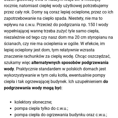
rocznie, natomiast ciepłej wody użytkowej potrzebujemy
przez cały rok. Domy są coraz lepiej ocieplone, przez co ich
zapotrzebowanie na ciepło spada. Niestety, nie ma to
wpływu na c.w.u. Przecież do podgrzania np. 150 l wody
wypełniającej wannę trzeba zużyć tyle samo ciepła,
niezależnie od tego czy nasz dom ma 20 cm styropianu na
ścianach, czy nie ma ocieplenia w ogóle. W efekcie, im
lepiej ocieplony jest dom, tym relatywnie wzrasta
znaczenie rachunków za ciepłą wodę. Chcąc oszczędzać,
szukamy więc
alternatywnych sposobów podgrzewania
wody
. Praktycznie standardem w polskich domach jest
wykorzystywanie w tym celu kotła, ewentualnie pompy
ciepła i tak ogrzewającej budynek. Ich uzupełnieniem
do
podgrzewania wody mogą być
:
kolektory słoneczne;
pompa ciepła tylko do c.w.u.;
pompa ciepła do ogrzewania budynku oraz c.w.u.;