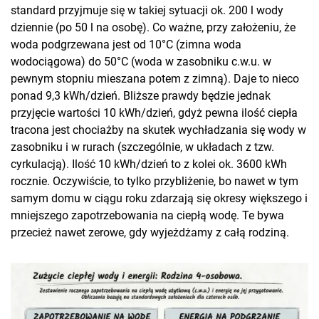
standard przyjmuje się w takiej sytuacji ok. 200 l wody
dziennie (po 50 l na osobę). Co ważne, przy założeniu, że
woda podgrzewana jest od 10°C (zimna woda
wodociągowa) do 50°C (woda w zasobniku c.w.u. w
pewnym stopniu mieszana potem z zimną). Daje to nieco
ponad 9,3 kWh/dzień. Bliższe prawdy będzie jednak
przyjęcie wartości 10 kWh/dzień, gdyż pewna ilość ciepła
tracona jest chociażby na skutek wychładzania się wody w
zasobniku i w rurach (szczególnie, w układach z tzw.
cyrkulacją). Ilość 10 kWh/dzień to z kolei ok. 3600 kWh
rocznie. Oczywiście, to tylko przybliżenie, bo nawet w tym
samym domu w ciągu roku zdarzają się okresy większego i
mniejszego zapotrzebowania na ciepłą wodę. Te bywa
przecież nawet zerowe, gdy wyjeżdżamy z całą rodziną.