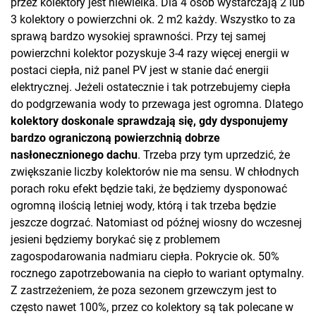
przez kolektory jest niewielka. Dla 4 osób wystarczają 2 lub
3 kolektory o powierzchni ok. 2 m2 każdy. Wszystko to za
sprawą bardzo wysokiej sprawności. Przy tej samej
powierzchni kolektor pozyskuje 3-4 razy więcej energii w
postaci ciepła, niż panel PV jest w stanie dać energii
elektrycznej. Jeżeli ostatecznie i tak potrzebujemy ciepła
do podgrzewania wody to przewaga jest ogromna. Dlatego
kolektory doskonale sprawdzają się, gdy dysponujemy
bardzo ograniczoną powierzchnią dobrze
nasłonecznionego dachu
. Trzeba przy tym uprzedzić, że
zwiększanie liczby kolektorów nie ma sensu. W chłodnych
porach roku efekt będzie taki, że będziemy dysponować
ogromną ilością letniej wody, którą i tak trzeba będzie
jeszcze dogrzać. Natomiast od późnej wiosny do wczesnej
jesieni będziemy borykać się z problemem
zagospodarowania nadmiaru ciepła. Pokrycie ok. 50%
rocznego zapotrzebowania na ciepło to wariant optymalny.
Z zastrzeżeniem, że poza sezonem grzewczym jest to
często nawet 100%, przez co kolektory są tak polecane w