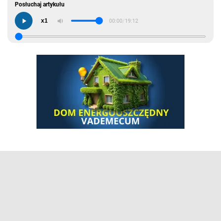
Posłuchaj artykułu
x1
00:00
/
19:12