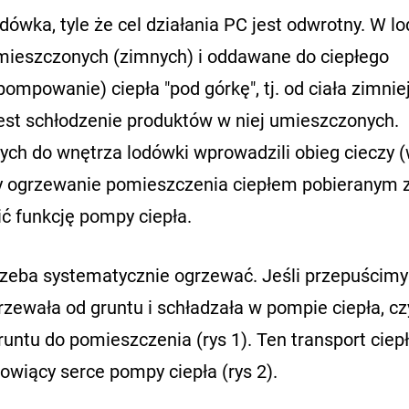
odówka, tyle że cel działania PC jest odwrotny. W 
 umieszczonych (zimnych) i oddawane do ciepłego
pompowanie) ciepła "pod górkę", tj. od ciała zimni
jest schłodzenie produktów w niej umieszczonych.
h do wnętrza lodówki wprowadzili obieg cieczy (
łoby ogrzewanie pomieszczenia ciepłem pobieranym 
ić funkcję pompy ciepła.
rzeba systematycznie ogrzewać. Jeśli przepuścimy
grzewała od gruntu i schładzała w pompie ciepła, czy
untu do pomieszczenia (rys 1). Ten transport ciep
wiący serce pompy ciepła (rys 2).