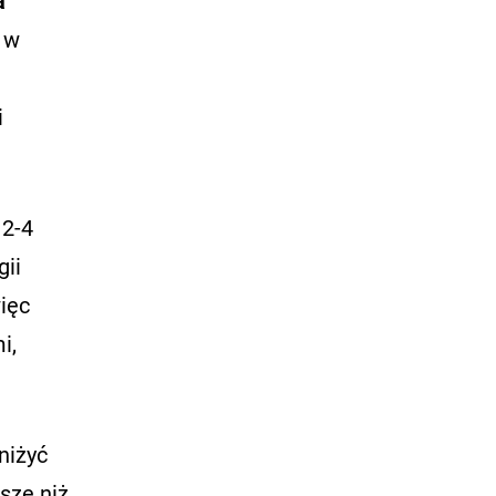
a
j w
i
 2-4
gii
więc
i,
niżyć
sze niż