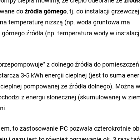
 pompy ciepła mówimy, że ciepło odebrane ze
źródł
dawane do
źródła górnego
, tj. do instalacji grzewcze
 ma temperaturę niższą (np. woda gruntowa ma
górnego źródła (np. temperatura wody w instalacj
"przepompowuje" z dolnego źródła do pomieszczeń
tarcza 3-5 kWh energii cieplnej (jest to suma ener
ii cieplnej pompowanej ze źródła dolnego). Można 
ochodzi z energii słonecznej (skumulowanej w ziem
ni.
em, to zastosowanie PC pozwala czterokrotnie ob
ju i gazu jest to również ogrzewanie ok. 3 razy tań