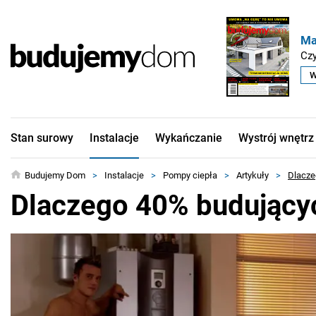
Ma
Czy
W
Stan surowy
Instalacje
Wykańczanie
Wystrój wnętrz
Budujemy Dom
>
Instalacje
>
Pompy ciepła
>
Artykuły
>
Dlacze
Dlaczego 40% budujący