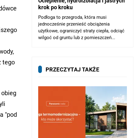
Ocieplenie, hydroizolacja i jastrych
krok po kroku
lodówce
Podłoga to przegroda, która musi
jednocześnie przenieść obciążenia
ejszego
użytkowe, ograniczyć straty ciepła, odciąć
wilgoć od gruntu lub z pomieszczeń...
wody,
z tego
PRZECZYTAJ TAKŻE
 obieg
li
ła "pod