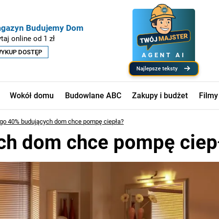
gazyn Budujemy Dom
taj online od 1 zł
YKUP DOSTĘP
AGENT AI
najlepsze teksty
Wokół domu
Budowlane ABC
Zakupy i budżet
Filmy
go 40% budujących dom chce pompę ciepła?
ch dom chce pompę ciep