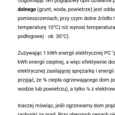
Uogólniając ten poglądowy opis działania
dolnego
(grunt, woda, powietrze) jest od
pomieszczeniach, przy czym dolne źródło
temperaturę 10°C) niż wynosi temperatura 
podłogowej - ok. 30°C).
Zużywając 1 kWh energii elektrycznej PC 
kWh energii cieplnej, a więc efektywnie dos
elektrycznej zasilającej sprężarkę i energ
przyjąć, że ¾ ciepła ogrzewającego dom p
wodzie lub powietrzu), a tylko ¼ z elektrow
Inaczej mówiąc, jeśli ogrzewamy dom prąd
rachunki za prąd. Przy obecnych cenach ole