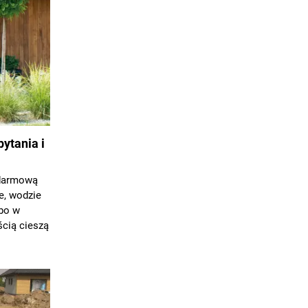
ytania i
 darmową
e, wodzie
lbo w
ścią cieszą