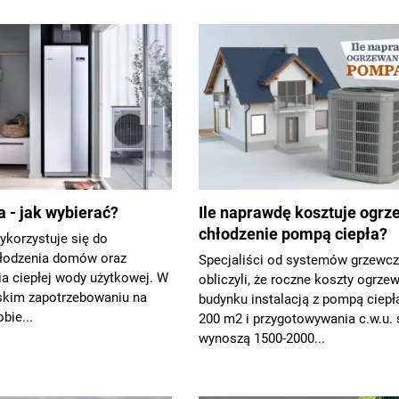
 - jak wybierać?
Ile naprawdę kosztuje ogrz
chłodzenie pompą ciepła?
ykorzystuje się do
hłodzenia domów oraz
Specjaliści od systemów grzewc
a ciepłej wody użytkowej. W
obliczyli, że roczne koszty ogrze
skim zapotrzebowaniu na
budynku instalacją z pompą ciepł
bie...
200 m2 i przygotowywania c.w.u. 
wynoszą 1500-2000...