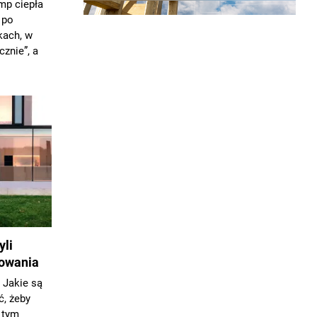
mp ciepła
 po
kach, w
cznie”, a
yli
sowania
 Jakie są
ć, żeby
 tym