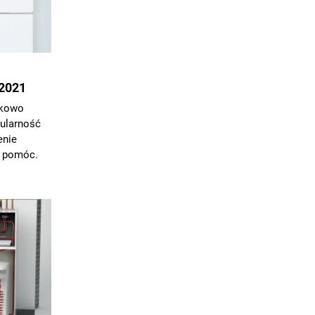
2021
tkowo
pularność
enie
 pomóc.