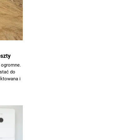
szty
ą ogromne.
stać do
ektowana i