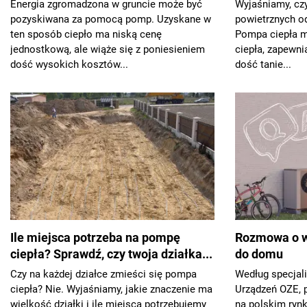
Energia zgromadzona w gruncie może być
Wyjaśniamy, czy
pozyskiwana za pomocą pomp. Uzyskane w
powietrznych o
ten sposób ciepło ma niską cenę
Pompa ciepła m
jednostkową, ale wiąże się z poniesieniem
ciepła, zapewni
dość wysokich kosztów...
dość tanie...
Ile miejsca potrzeba na pompę
Rozmowa o w
ciepła? Sprawdź, czy twoja działka...
do domu
Czy na każdej działce zmieści się pompa
Według specjal
ciepła? Nie. Wyjaśniamy, jakie znaczenie ma
Urządzeń OZE, 
wielkość działki i ile miejsca potrzebujemy
na polskim ryn