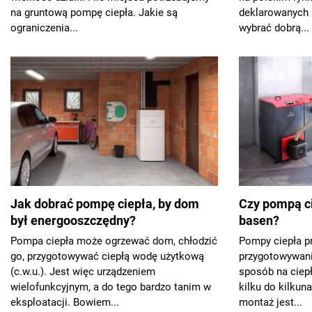
na gruntową pompę ciepła. Jakie są
deklarowanych 
ograniczenia...
wybrać dobrą...
Jak dobrać pompę ciepła, by dom
Czy pompą c
był energooszczędny?
basen?
Pompa ciepła może ogrzewać dom, chłodzić
Pompy ciepła p
go, przygotowywać ciepłą wodę użytkową
przygotowywania
(c.w.u.). Jest więc urządzeniem
sposób na ciep
wielofunkcyjnym, a do tego bardzo tanim w
kilku do kilkuna
eksploatacji. Bowiem...
montaż jest...