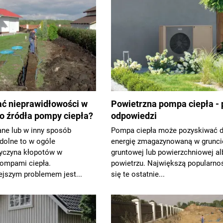
ać nieprawidłowości w
Powietrzna pompa ciepła - p
o źródła pompy ciepła?
odpowiedzi
ne lub w inny sposób
Pompa ciepła może pozyskiwać
dolne to w ogóle
energię zmagazynowaną w grunci
zyczyna kłopotów w
gruntowej lub powierzchniowej a
pompami ciepła.
powietrzu. Największą popularno
jszym problemem jest...
się te ostatnie...