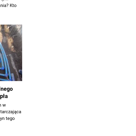
nia? Kto
lnego
epła
m w
starczająca
yn tego