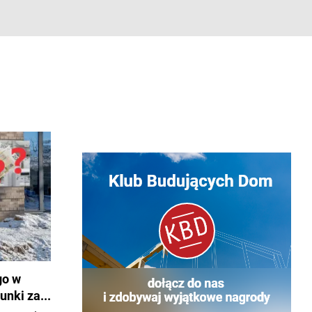
go w
unki za...