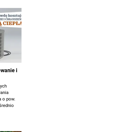
ewanie i
zych
wania
a o pow.
średnio