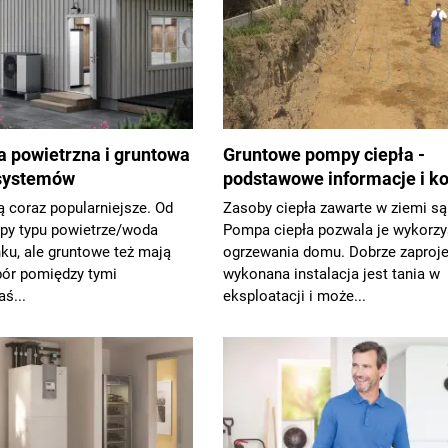
 powietrzna i gruntowa
Gruntowe pompy ciepła -
 systemów
podstawowe informacje i ko
 coraz popularniejsze. Od
Zasoby ciepła zawarte w ziemi s
mpy typu powietrze/woda
Pompa ciepła pozwala je wykorzy
ku, ale gruntowe też mają
ogrzewania domu. Dobrze zaproj
bór pomiędzy tymi
wykonana instalacja jest tania w
ś...
eksploatacji i może...