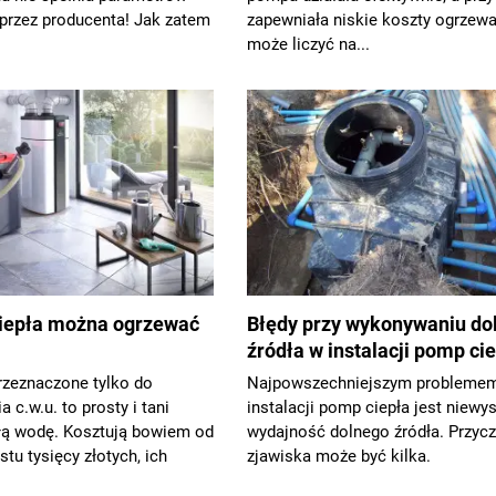
przez producenta! Jak zatem
zapewniała niskie koszty ogrzewa
może liczyć na...
iepła można ogrzewać
Błędy przy wykonywaniu do
źródła w instalacji pomp ci
rzeznaczone tylko do
Najpowszechniejszym probleme
 c.w.u. to prosty i tani
instalacji pomp ciepła jest niewy
łą wodę. Kosztują bowiem od
wydajność dolnego źródła. Przycz
stu tysięcy złotych, ich
zjawiska może być kilka.