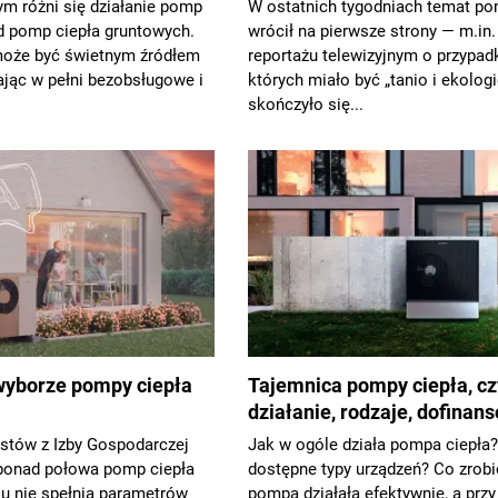
m różni się działanie pomp
W ostatnich tygodniach temat po
d pomp ciepła gruntowych.
wrócił na pierwsze strony — m.in.
oże być świetnym źródłem
reportażu telewizyjnym o przypad
ając w pełni bezobsługowe i
których miało być „tanio i ekologi
skończyło się...
yborze pompy ciepła
Tajemnica pompy ciepła, cz
działanie, rodzaje, dofinan
istów z Izby Gospodarczej
Jak w ogóle działa pompa ciepła?
ponad połowa pomp ciepła
dostępne typy urządzeń? Co zrobi
ku nie spełnia parametrów
pompa działała efektywnie, a przy