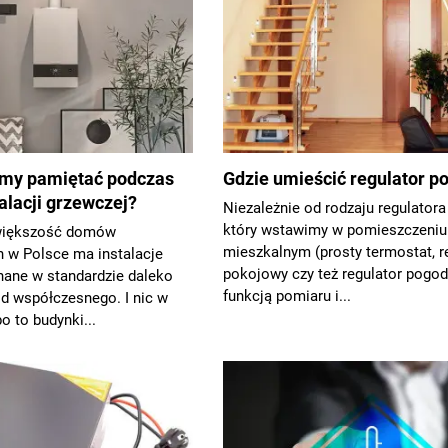
my pamiętać podczas
Gdzie umieścić regulator p
alacji grzewczej?
Niezależnie od rodzaju regulatora 
który wstawimy w pomieszczeniu
większość domów
mieszkalnym (prosty termostat, r
h w Polsce ma instalacje
pokojowy czy też regulator pogo
ane w standardzie daleko
funkcją pomiaru i...
d współczesnego. I nic w
o to budynki...