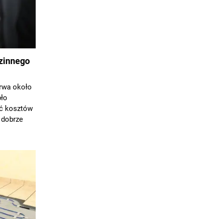
zinnego
rwa około
pło
ść kosztów
 dobrze