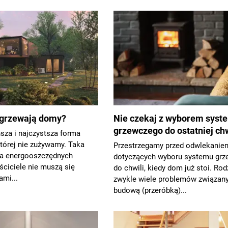
ogrzewają domy?
Nie czekaj z wyborem syst
grzewczego do ostatniej chw
ńsza i najczystsza forma
 której nie zużywamy. Taka
Przestrzegamy przed odwlekaniem
dea energooszczędnych
dotyczących wyboru systemu gr
ciciele nie muszą się
do chwili, kiedy dom już stoi. Rod
mi...
zwykle wiele problemów związany
budową (przeróbką)...