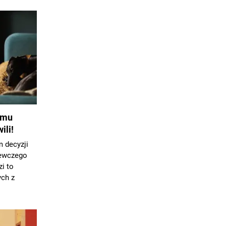
emu
ili!
 decyzji
zewczego
zi to
ch z