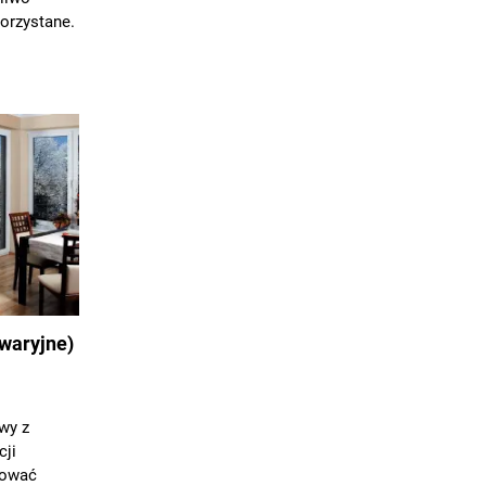
orzystane.
waryjne)
wy z
cji
nować