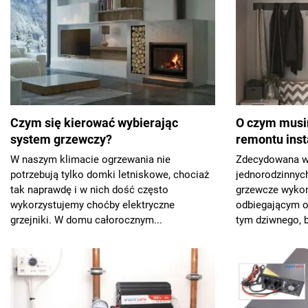
Czym się kierować wybierając
O czym musi
system grzewczy?
remontu inst
W naszym klimacie ogrzewania nie
Zdecydowana 
potrzebują tylko domki letniskowe, chociaż
jednorodzinnyc
tak naprawdę i w nich dość często
grzewcze wykon
wykorzystujemy choćby elektryczne
odbiegającym o
grzejniki. W domu całorocznym...
tym dziwnego, b