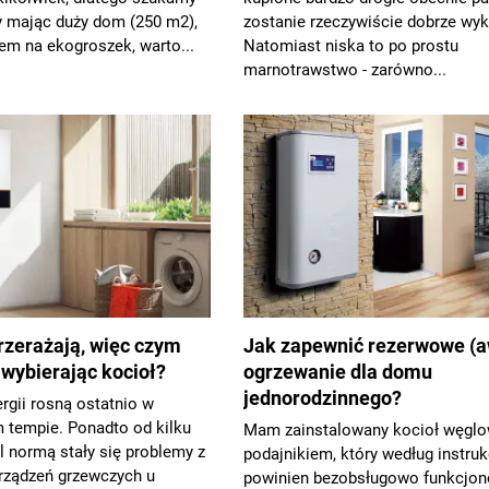
y mając duży dom (250 m2),
zostanie rzeczywiście dobrze wyk
em na ekogroszek, warto...
Natomiast niska to po prostu
marnotrawstwo - zarówno...
rzerażają, więc czym
Jak zapewnić rezerwowe (a
 wybierając kocioł?
ogrzewanie dla domu
jednorodzinnego?
ergii rosną ostatnio w
 tempie. Ponadto od kilku
Mam zainstalowany kocioł węglo
 normą stały się problemy z
podajnikiem, który według instruk
rządzeń grzewczych u
powinien bezobsługowo funkcjo