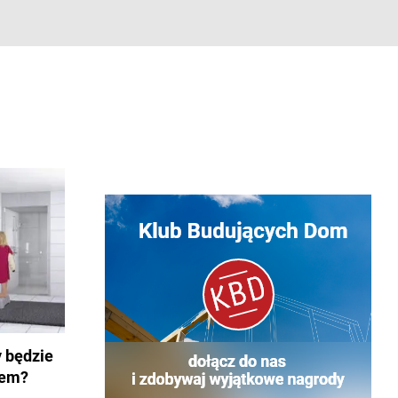
y będzie
rem?