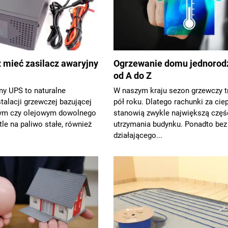
 mieć zasilacz awaryjny
Ogrzewanie domu jednorod
od A do Z
ny UPS to naturalne
W naszym kraju sezon grzewczy t
stalacji grzewczej bazującej
pół roku. Dlatego rachunki za cie
wym czy olejowym dowolnego
stanowią zwykle największą czę
tle na paliwo stałe, również
utrzymania budynku. Ponadto bez
działającego...