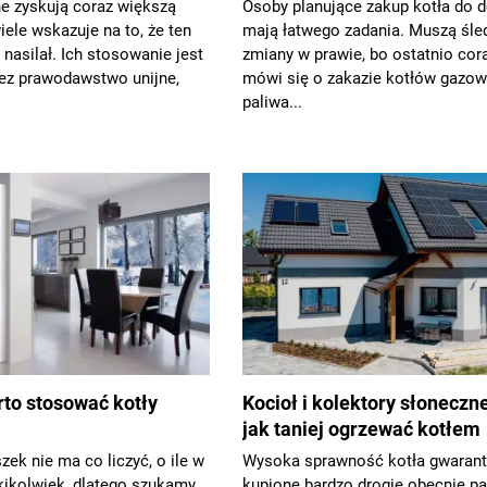
ne zyskują coraz większą
Osoby planujące zakup kotła do 
iele wskazuje na to, że ten
mają łatwego zadania. Muszą śle
 nasilał. Ich stosowanie jest
zmiany w prawie, bo ostatnio cora
z prawodawstwo unijne,
mówi się o zakazie kotłów gazow
paliwa...
to stosować kotły
Kocioł i kolektory słoneczne
jak taniej ogrzewać kotłem
zek nie ma co liczyć, o ile w
Wysoka sprawność kotła gwarantu
kikolwiek, dlatego szukamy
kupione bardzo drogie obecnie pa