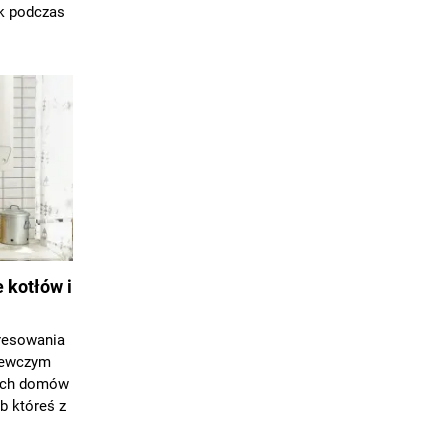
ak podczas
 kotłów i
resowania
zewczym
kich domów
b któreś z