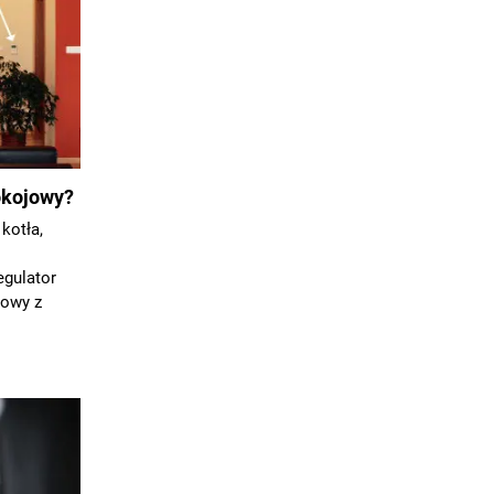
okojowy?
kotła,
egulator
dowy z