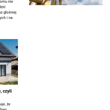
domu nie
dzić
z głośniej
ych i na
, czyli
je, że
liwo