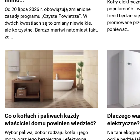
mimo...
Kotły elektrycz
popularność i w
Od 20 lipca 2026 r. obowiązują zmienione
trend będzie się
zasady programu „Czyste Powietrze”. W
promowane prze
dwóch kwestiach są to zmiany niewielkie,
ponieważ...
ale korzystne. Bardzo martwi natomiast fakt,
że...
Co o kotłach i paliwach każdy
Dlaczego war
właściciel domu powinien wiedzieć?
elektryczne?
Wybór paliwa, dobór rodzaju kotła i jego
Na tani ekogros
mocy oraz jego bezpieczna i efektywna
ogóle będzie ja