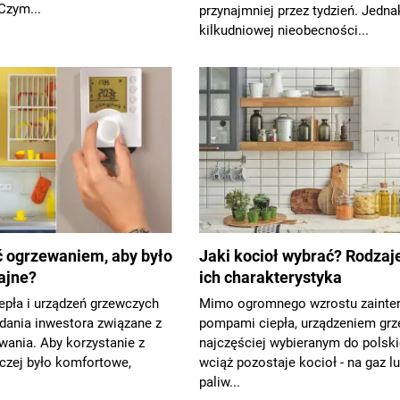
Czym...
przynajmniej przez tydzień. Jedn
kilkudniowej nieobecności...
ć ogrzewaniem, aby było
Jaki kocioł wybrać? Rodzaje
ajne?
ich charakterystyka
epła i urządzeń grzewczych
Mimo ogromnego wzrostu zainte
adania inwestora związane z
pompami ciepła, urządzeniem gr
wania. Aby korzystanie z
najczęściej wybieranym do pols
wczej było komfortowe,
wciąż pozostaje kocioł - na gaz lu
paliw...