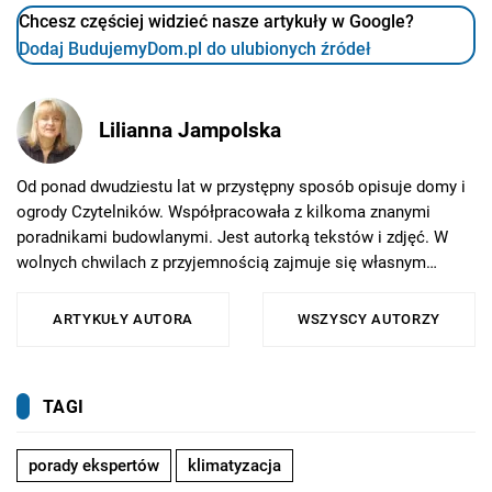
Chcesz częściej widzieć nasze artykuły w Google?
Dodaj BudujemyDom.pl do ulubionych źródeł
Lilianna Jampolska
Od ponad dwudziestu lat w przystępny sposób opisuje domy i
ogrody Czytelników. Współpracowała z kilkoma znanymi
poradnikami budowlanymi. Jest autorką tekstów i zdjęć. W
wolnych chwilach z przyjemnością zajmuje się własnym
ogrodem. Metodą permakulturową uprawia w nim zarówno
rośliny ozdobne, jak i zioła, warzywa itp. Amatorsko interesuje
ARTYKUŁY AUTORA
WSZYSCY AUTORZY
się architekturą, ogrodnictwem, ornitologią, sportem, filmem.
Uwielbia podróżować, poznawać nowych ludzi i miejsca.
Jeżeli potrzebuje wypocząć, najchętniej wyjeżdża nad morze,
TAGI
poza sezonem wakacyjnym.
porady ekspertów
klimatyzacja