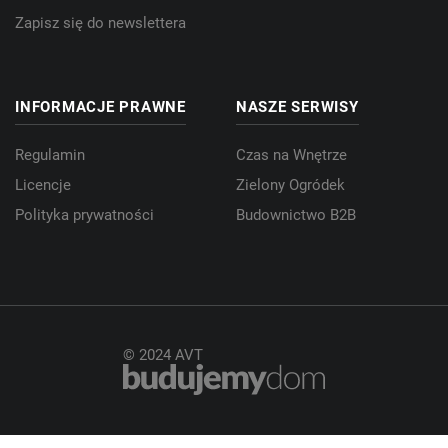
Zapisz się do newslettera
INFORMACJE PRAWNE
NASZE SERWISY
Regulamin
Czas na Wnętrze
Licencje
Zielony Ogródek
Polityka prywatności
Budownictwo B2B
© 2024 AVT