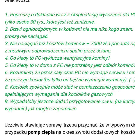
wnikliwości.
1. Poproszę o dokładne wraz z eksploatacją wyliczenia dla PC
tylko suche 30 tys., które jest też zaniżone.
2. Drzwi ognioodpornych w kotłowni nie ma nikt, kogo znam, 
proszę nie naciągać.
3. Nie naciągać też kosztów kominów – 7000 zł a ponadto są
z możliwym odprowadzeniem spalin przez ścianę.
4. Od kiedy to PC wyklucza wentylacyjne kominy?
5. Od kiedy to w domu z PC nie potrzebny jest odbiór kominó
6. Rozumiem, że przez cały czas PC nie wymaga serwisu i re
że przeżyje kocioł (bo tylko on będzie wymagał wymiany). (…
8. Kociołek spokojnie może stać w pomieszczeniu gospodar
spełniającym wymagania dla kociołków gazowych.
9. Wypadałoby jeszcze dodać przygotowanie c.w.u. (na korzy
wypadnie) jak mogłeś zapomnieć.
Uczciwie stawiając sprawę, trzeba przyznać, że w typowym 
przypadku
pomp ciepła
na okres zwrotu dodatkowych koszt