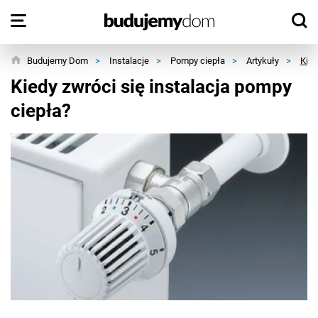
Budujemy Dom
>
Instalacje
>
Pompy ciepła
>
Artykuły
>
Kied
Kiedy zwróci się instalacja pompy
ciepła?