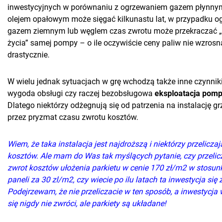
inwestycyjnych w porównaniu z ogrzewaniem gazem płynny
olejem opałowym może sięgać kilkunastu lat, w przypadku o
gazem ziemnym lub węglem czas zwrotu może przekraczać 
życia” samej pompy – o ile oczywiście ceny paliw nie wzrosn
drastycznie.
W wielu jednak sytuacjach w grę wchodzą także inne czynniki
wygoda obsługi czy raczej bezobsługowa
eksploatacja pomp
Dlatego niektórzy odżegnują się od patrzenia na instalację g
przez pryzmat czasu zwrotu kosztów.
Wiem, że taka instalacja jest najdroższą i niektórzy przeliczaj
kosztów. Ale mam do Was tak myślących pytanie, czy przelic
zwrot kosztów ułożenia parkietu w cenie 170 zł/m2 w stosun
paneli za 30 zl/m2, czy wiecie po ilu latach ta inwestycja się 
Podejrzewam, że nie przeliczacie w ten sposób, a inwestycja 
się nigdy nie zwróci, ale parkiety są układane!