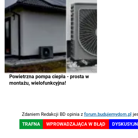
Powietrzna pompa ciepła - prosta w
montażu, wielofunkcyjna!
Zdaniem Redakcji BD opinia z
forum.budujemydom.pl
jes
TRAFNA
WPROWADZAJĄCA W BŁĄD
DYSKUSYJ