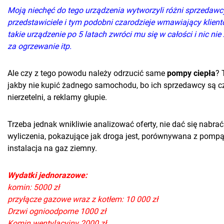
Moją niechęć do tego urządzenia wytworzyli różni sprzedawc
przedstawiciele i tym podobni czarodzieje wmawiający klient
takie urządzenie po 5 latach zwróci mu się w całości i nic nie
za ogrzewanie itp.
Ale czy z tego powodu należy odrzucić same
pompy ciepła
? 
jakby nie kupić żadnego samochodu, bo ich sprzedawcy są c
nierzetelni, a reklamy głupie.
Trzeba jednak wnikliwie analizować oferty, nie dać się nabrać
wyliczenia, pokazujące jak droga jest, porównywana z pompą 
instalacja na gaz ziemny.
Wydatki jednorazowe:
komin: 5000 zł
przyłącze gazowe wraz z kotłem: 10 000 zł
Drzwi ognioodporne 1000 zł
Komin wentylacyjny 2000 zł