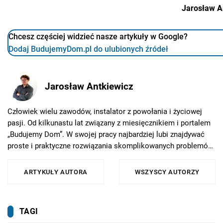
Jarosław A
Chcesz częściej widzieć nasze artykuły w Google?
Dodaj BudujemyDom.pl do ulubionych źródeł
Jarosław Antkiewicz
Człowiek wielu zawodów, instalator z powołania i życiowej
pasji. Od kilkunastu lat związany z miesięcznikiem i portalem
„Budujemy Dom”. W swojej pracy najbardziej lubi znajdywać
proste i praktyczne rozwiązania skomplikowanych problemów.
W szczególności propaguje racjonalne podejście do zużycia
energii oraz zdrowy rozsądek we wszystkich tematach
ARTYKUŁY AUTORA
WSZYSCY AUTORZY
związanych z budownictwem. W wolnych chwilach, o ile nie
udoskonala czegoś we własnym domu i jego otoczeniu,
uwielbia gotować albo przywracać świetność klasycznym
TAGI
rowerom.