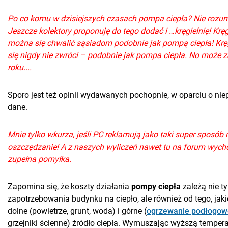
Po co komu w dzisiejszych czasach pompa ciepła? Nie rozu
Jeszcze kolektory proponuję do tego dodać i …kręgielnię! Kręg
można się chwalić sąsiadom podobnie jak pompą ciepła! Krę
się nigdy nie zwróci – podobnie jak pompa ciepła. No może za
roku....
Sporo jest też opinii wydawanych pochopnie, w oparciu o nie
dane.
Mnie tylko wkurza, jeśli PC reklamują jako taki super sposób 
oszczędzanie! A z naszych wyliczeń nawet tu na forum wycho
zupełna pomyłka.
Zapomina się, że koszty działania
pompy ciepła
zależą nie ty
zapotrzebowania budynku na ciepło, ale również od tego, jakie
dolne (powietrze, grunt, woda) i górne (
ogrzewanie podłogow
grzejniki ścienne) źródło ciepła. Wymuszając wyższą tempera