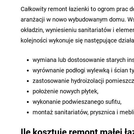
Całkowity remont łazienki to ogrom prac d
aranżacji w nowo wybudowanym domu. Wsz
okładzin, wyniesieniu sanitariatów i ele
kolejności wykonuje się następujące dział
wymiana lub dostosowanie starych inst
wyrównanie podłogi wylewką i ścian t
zastosowanie hydroizolacji pomieszc
położenie nowych płytek,
wykonanie podwieszanego sufitu,
montaż sanitariatów, prysznica i mebl
Ile kosztuje remont małej ła