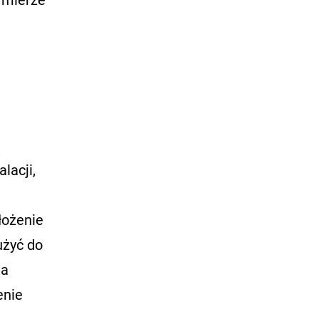
lacji,
łożenie
użyć do
na
enie