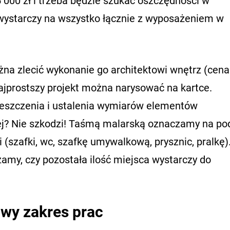
5 000 zł i trzeba będzie szukać oszczędności w
u wystarczy na wszystko łącznie z wyposażeniem w
ożna zlecić wykonanie go architektowi wnętrz (cena
Najprostszy projekt można narysować na kartce.
szczenia i ustalenia wymiarów elementów
ej? Nie szkodzi! Taśmą malarską oznaczamy na po
 (szafki, wc, szafkę umywalkową, prysznic, pralkę)
amy, czy pozostała ilość miejsca wystarczy do
owy zakres prac