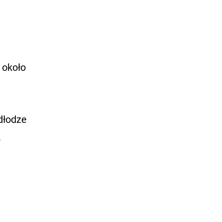
 około
dłodze
.