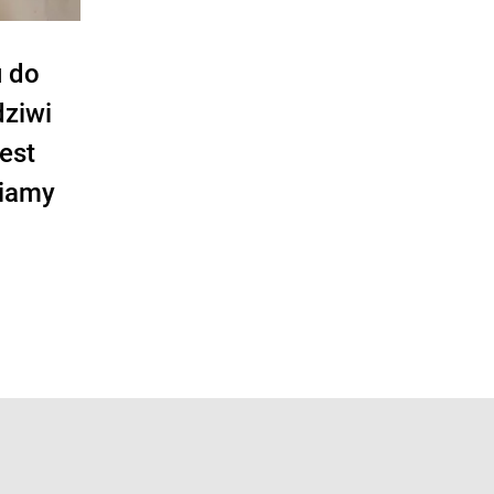
u do
dziwi
est
wiamy