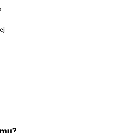
s
ej
domu?