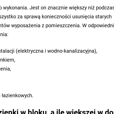
o wykonania. Jest on znacznie większy niż podcza
ystko za sprawą konieczności usunięcia starych
mentów wyposażenia z pomieszczenia. W odpowiedni
ania:
alacji (elektryczna i wodno-kanalizacyjna),
ynkiem,
zenia,
i łazienkowych.
zienki w bloku, a ile większej w 