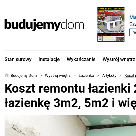
Ma
Czy
W
Stan surowy
Instalacje
Wykańczanie
Wystrój wnętrz
Budujemy Dom
>
Wystrój wnętrz
>
Łazienka
>
Artykuły
>
Koszt 
Koszt remontu łazienki 
łazienkę 3m2, 5m2 i wię