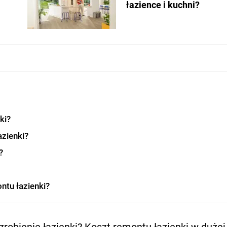
łazience i kuchni?
ki?
azienki?
?
tu łazienki?
zrobienie łazienki? Koszt remontu łazienki w duże