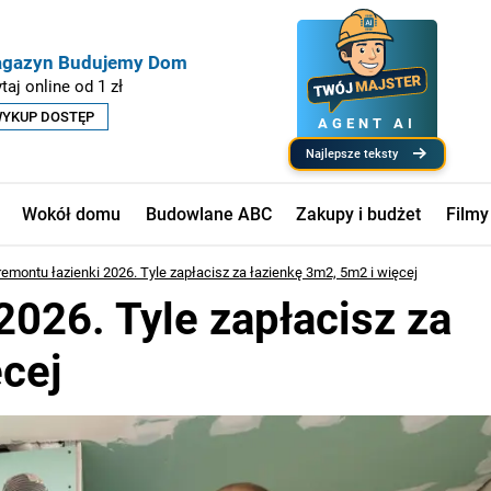
gazyn Budujemy Dom
taj online od 1 zł
YKUP DOSTĘP
AGENT AI
najlepsze teksty
Wokół domu
Budowlane ABC
Zakupy i budżet
Filmy
remontu łazienki 2026. Tyle zapłacisz za łazienkę 3m2, 5m2 i więcej
2026. Tyle zapłacisz za
cej