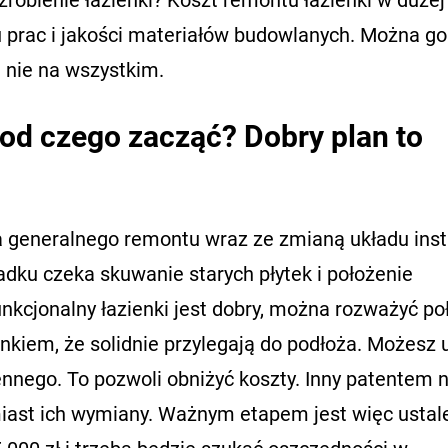
 prac i jakości materiałów budowlanych. Można go
e nie na wszystkim.
 od czego zacząć? Dobry plan to
generalnego remontu wraz ze zmianą układu insta
dku czeka skuwanie starych płytek i położenie
unkcjonalny łazienki jest dobry, można rozważyć po
unkiem, że solidnie przylegają do podłoża. Możesz 
ennego. To pozwoli obniżyć koszty. Inny patentem 
ast ich wymiany. Ważnym etapem jest więc ustal