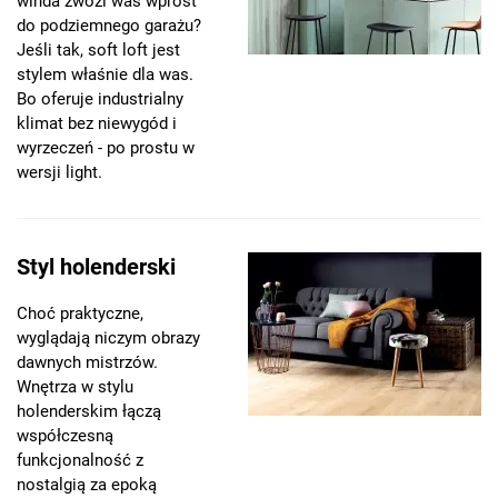
winda zwozi was wprost
do podziemnego garażu?
Jeśli tak, soft loft jest
stylem właśnie dla was.
Bo oferuje industrialny
klimat bez niewygód i
wyrzeczeń - po prostu w
wersji light.
Styl holenderski
Choć praktyczne,
wyglądają niczym obrazy
dawnych mistrzów.
Wnętrza w stylu
holenderskim łączą
współczesną
funkcjonalność z
nostalgią za epoką