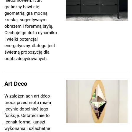
niedomówień. Nurt
graficzny bawi się
geometrią, gra mocną
kreską, sugestywnym
obrazem i foremną bryłą.
Cechuje go duża dynamika
i wielki potencjał
energetyczny, dlatego jest
świetną propozycją dla
osób zdecydowanych.
Art Deco
W założeniach art déco
uroda przedmiotu miała
jedynie dopełniać jego
funkcję. Ostatecznie to
jednak forma, kunszt
wykonania i szlachetne