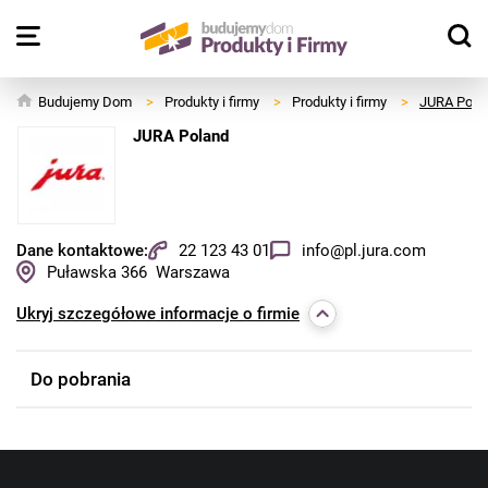
Budujemy Dom
>
Produkty i firmy
>
Produkty i firmy
>
JURA Pola
JURA Poland
Dane kontaktowe:
22 123 43 01
info@pl.jura.com
Puławska 366
Warszawa
Ukryj
szczegółowe informacje o firmie
Do pobrania