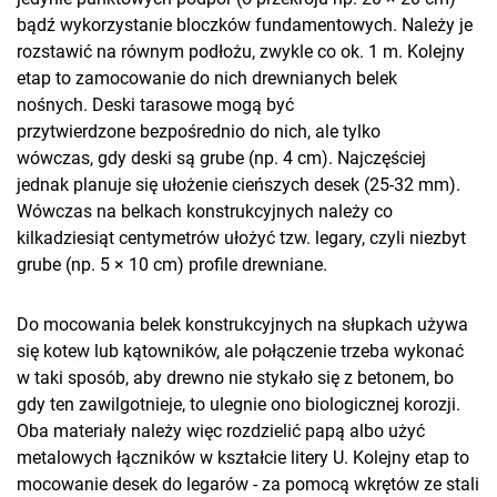
bądź wykorzystanie bloczków fundamentowych. Należy je
rozstawić na równym podłożu, zwykle co ok. 1 m. Kolejny
etap to zamocowanie do nich drewnianych belek
nośnych. Deski tarasowe mogą być
przytwierdzone bezpośrednio do nich, ale tylko
wówczas, gdy deski są grube (np. 4 cm). Najczęściej
jednak planuje się ułożenie cieńszych desek (25-32 mm).
Wówczas na belkach konstrukcyjnych należy co
kilkadziesiąt centymetrów ułożyć tzw. legary, czyli niezbyt
grube (np. 5 × 10 cm) profile drewniane.
Do mocowania belek konstrukcyjnych na słupkach używa
się kotew lub kątowników, ale połączenie trzeba wykonać
w taki sposób, aby drewno nie stykało się z betonem, bo
gdy ten zawilgotnieje, to ulegnie ono biologicznej korozji.
Oba materiały należy więc rozdzielić papą albo użyć
metalowych łączników w kształcie litery U. Kolejny etap to
mocowanie desek do legarów - za pomocą wkrętów ze stali