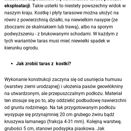
eksploatacji
. Takie usterki to niestety powszechny widok w
naszym kraju. Kostkę i płyty tarasowe można ułożyć na
równi z powierzchnią działki, na niewielkim nasypie (ze
zboczami ze skalniakiem lub trawą), albo na sporym
podwyższeniu - z brukowanymi schodami. W każdym z
tych wariantów taras musi mieć niewielki spadek w
kierunku ogrodu.
Jak zrobić taras z kostki?
Wykonanie konstrukcji zaczyna się od usunięcia humusu
(warstwy ziemi urodzajnej) i ułożenia pasów geowłókniny
na utwardzonym, ale przepuszczalnym podłożu. Materiał
ten stosuje się po to, aby oddzielić podbudowę nawierzchni
od gruntu rodzimego. Na tak przygotowanym podłożu
wysypuje się przynajmniej 20 cm grubego żwiru bądź
kruszywa łamanego (frakcja 4-31 mm). Kolejną warstwę,
grubości 5 cm, stanowi podsypka piaskowa. Jak