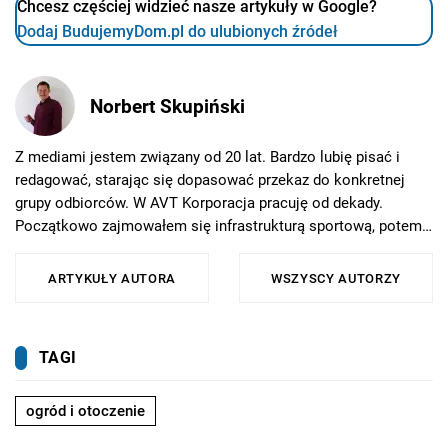
Chcesz częściej widzieć nasze artykuły w Google?
Dodaj BudujemyDom.pl do ulubionych źródeł
Norbert Skupiński
Z mediami jestem związany od 20 lat. Bardzo lubię pisać i
redagować, starając się dopasować przekaz do konkretnej
grupy odbiorców. W AVT Korporacja pracuję od dekady.
Początkowo zajmowałem się infrastrukturą sportową, potem
budownictwem - w miesięczniku „Budujemy Dom” i w
tematycznych dodatkach specjalnych. Moją największą pasją
ARTYKUŁY AUTORA
WSZYSCY AUTORZY
jest zwiedzanie bliższych i dalszych miejsc, o których piszę na
swoim blogu podróżniczym. Poza tym interesuję się tematyką
międzynarodową i geografią polityczną. W wolnych chwilach
TAGI
jeżdżę na rowerze, pływam i gram w koszykówkę.
ogród i otoczenie