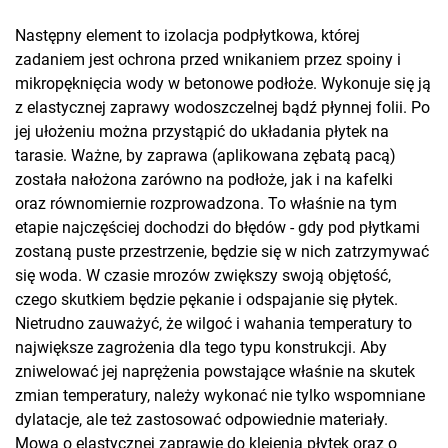
Następny element to izolacja podpłytkowa, której
zadaniem jest ochrona przed wnikaniem przez spoiny i
mikropęknięcia wody w betonowe podłoże. Wykonuje się ją
z elastycznej zaprawy wodoszczelnej bądź płynnej folii. Po
jej ułożeniu można przystąpić do układania płytek na
tarasie. Ważne, by zaprawa (aplikowana zębatą pacą)
została nałożona zarówno na podłoże, jak i na kafelki
oraz równomiernie rozprowadzona. To właśnie na tym
etapie najczęściej dochodzi do błędów - gdy pod płytkami
zostaną puste przestrzenie, będzie się w nich zatrzymywać
się woda. W czasie mrozów zwiększy swoją objętość,
czego skutkiem będzie pękanie i odspajanie się płytek.
Nietrudno zauważyć, że wilgoć i wahania temperatury to
największe zagrożenia dla tego typu konstrukcji. Aby
zniwelować jej naprężenia powstające właśnie na skutek
zmian temperatury, należy wykonać nie tylko wspomniane
dylatacje, ale też zastosować odpowiednie materiały.
Mowa o elastycznej zaprawie do klejenia płytek oraz o