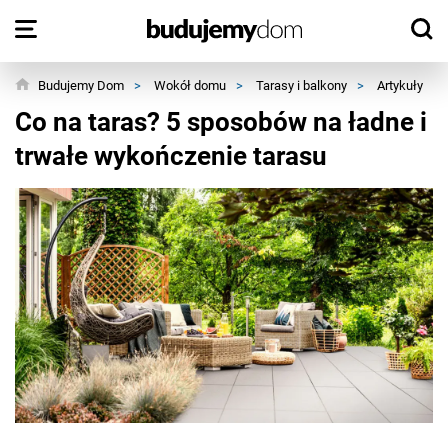
Budujemy Dom
>
Wokół domu
>
Tarasy i balkony
>
Artykuły
>
Co na taras? 5 sposobów na ładne i
trwałe wykończenie tarasu