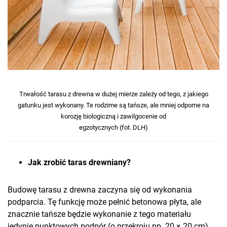
Trwałość tarasu z drewna w dużej mierze zależy od tego, z jakiego
gatunku jest wykonany. Te rodzime są tańsze, ale mniej odporne na
korozję biologiczną i zawilgocenie od
egzotycznych (fot. DLH)
Jak zrobić taras drewniany?
Budowę tarasu z drewna zaczyna się od wykonania
podparcia. Tę funkcję może pełnić betonowa płyta, ale
znacznie tańsze będzie wykonanie z tego materiału
jedynie punktowych podpór (o przekroju np. 20 × 20 cm)