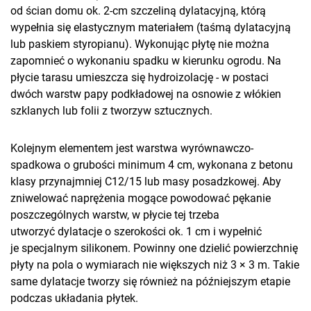
od ścian domu ok. 2-cm szczeliną dylatacyjną, którą
wypełnia się elastycznym materiałem (taśmą dylatacyjną
lub paskiem styropianu). Wykonując płytę nie można
zapomnieć o wykonaniu spadku w kierunku ogrodu. Na
płycie tarasu umieszcza się hydroizolację - w postaci
dwóch warstw papy podkładowej na osnowie z włókien
szklanych lub folii z tworzyw sztucznych.
Kolejnym elementem jest warstwa wyrównawczo-
spadkowa o grubości minimum 4 cm, wykonana z betonu
klasy przynajmniej C12/15 lub masy posadzkowej. Aby
zniwelować naprężenia mogące powodować pękanie
poszczególnych warstw, w płycie tej trzeba
utworzyć dylatacje o szerokości ok. 1 cm i wypełnić
je specjalnym silikonem. Powinny one dzielić powierzchnię
płyty na pola o wymiarach nie większych niż 3 × 3 m. Takie
same dylatacje tworzy się również na późniejszym etapie
podczas układania płytek.