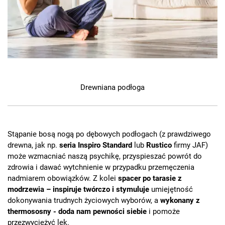
Drewniana podłoga
Stąpanie bosą nogą po dębowych podłogach (z prawdziwego
drewna, jak np.
seria Inspiro Standard
lub
Rustico
firmy JAF)
może wzmacniać naszą psychikę, przyspieszać powrót do
zdrowia i dawać wytchnienie w przypadku przemęczenia
nadmiarem obowiązków. Z kolei
spacer po tarasie z
modrzewia – inspiruje twórczo i stymuluje
umiejętność
dokonywania trudnych życiowych wyborów, a
wykonany z
thermososny - doda nam pewności siebie
i pomoże
przezwyciężyć lęk.