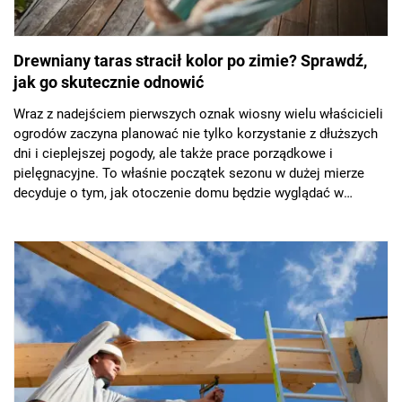
Drewniany taras stracił kolor po zimie? Sprawdź,
jak go skutecznie odnowić
Wraz z nadejściem pierwszych oznak wiosny wielu właścicieli
ogrodów zaczyna planować nie tylko korzystanie z dłuższych
dni i cieplejszej pogody, ale także prace porządkowe i
pielęgnacyjne. To właśnie początek sezonu w dużej mierze
decyduje o tym, jak otoczenie domu będzie wyglądać w
kolejnych miesiącach. O najważniejszych zasadach właściwej
pielęgnacji rozmawialiśmy z Łukaszem Walczakiem,
ekspertem JAF Polska.