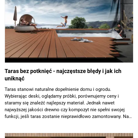
Taras bez potknięć - najczęstsze błędy i jak ich
uniknąć
Taras stanowi naturalne dopełnienie domu i ogrodu.
Wybierając deski, oglądamy próbki, porównujemy ceny i
staramy się znaleźć najlepszy materiał. Jednak nawet
najwyższej jakości drewno czy kompozyt nie spełni swojej
funkcji, jeśli taras zostanie nieprawidłowo zamontowany. Na
co więc zwrócić szczególną uwagę przy jego budowie? O tym
opowiadamy w naszym artykule.