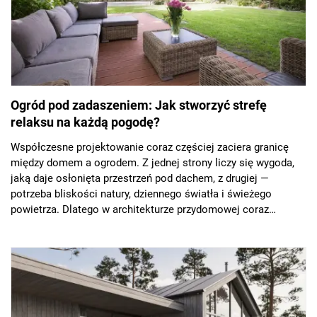
Ogród pod zadaszeniem: Jak stworzyć strefę
relaksu na każdą pogodę?
Współczesne projektowanie coraz częściej zaciera granicę
między domem a ogrodem. Z jednej strony liczy się wygoda,
jaką daje osłonięta przestrzeń pod dachem, z drugiej —
potrzeba bliskości natury, dziennego światła i świeżego
powietrza. Dlatego w architekturze przydomowej coraz
popularniejsze stają się rozwiązania łączące oba te światy,
dzięki którym z ogrodu można korzystać nie tylko latem, ale
przez cały rok.