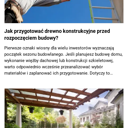
Jak przygotować drewno konstrukcyjne przed
rozpoczęciem budowy?
Pierwsze oznaki wiosny dla wielu inwestorów wyznaczają
początek sezonu budowlanego. Jeśli planujesz budowę domu,
wykonanie więźby dachowej lub konstrukcji szkieletowej,
warto odpowiednio wcześnie przeanalizować wybór
materiałów i zaplanować ich przygotowanie. Dotyczy to
zwłaszcza drewna konstrukcyjnego C24, KVH i BSH. W tym
zakresie wsparciem może być usługa cięcia drewna
konstrukcyjnego oferowana przez JAF Polska.