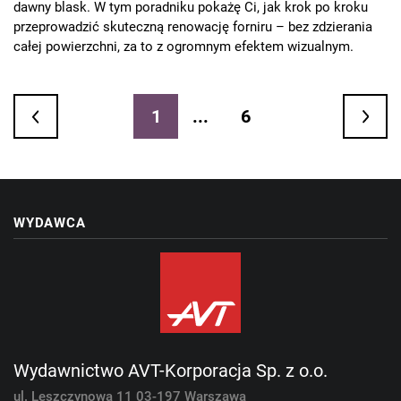
dawny blask. W tym poradniku pokażę Ci, jak krok po kroku
przeprowadzić skuteczną renowację forniru – bez zdzierania
całej powierzchni, za to z ogromnym efektem wizualnym.
1
...
6
WYDAWCA
Wydawnictwo AVT-Korporacja Sp. z o.o.
ul. Leszczynowa 11
03-197 Warszawa