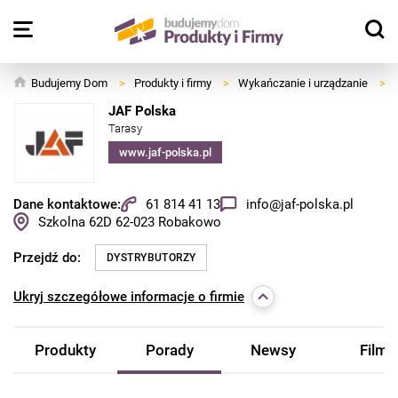
Budujemy Dom
>
Produkty i firmy
>
Wykańczanie i urządzanie
>
JAF Polska
Tarasy
www.jaf-polska.pl
Dane kontaktowe:
61 814 41 13
info@jaf-polska.pl
Szkolna 62D
62-023
Robakowo
Przejdź do:
DYSTRYBUTORZY
Ukryj
szczegółowe informacje o firmie
Produkty
Porady
Newsy
Filmy