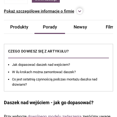
Pokaż
szczegółowe informacje o firmie
Produkty
Porady
Newsy
Filmy
CZEGO DOWIESZ SIĘ Z ARTYKUŁU?
Jak dopasować daszek nad wejściem?
W ilu krokach można zamontować daszek?
Co jest ostatnią czynnością podczas montażu daszka nad
drzwiami?
Daszek nad wejściem - jak go dopasować?
Przy wyborze
dowolnego modelu zadaszenia
zwróćmy uwagę