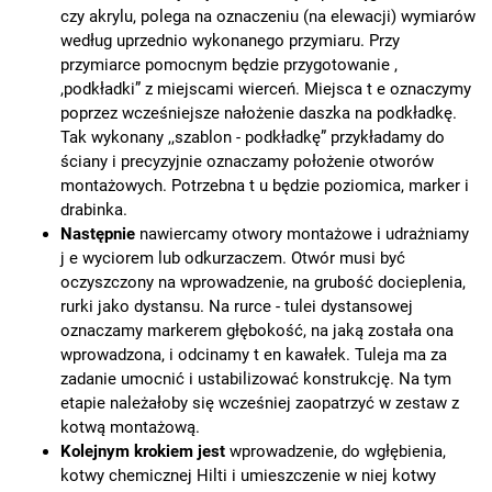
czy akrylu, polega na oznaczeniu (na elewacji) wymiarów
według uprzednio wykonanego przymiaru. Przy
przymiarce pomocnym będzie przygotowanie ,
,podkładki” z miejscami wierceń. Miejsca t e oznaczymy
poprzez wcześniejsze nałożenie daszka na podkładkę.
Tak wykonany ,,szablon - podkładkę” przykładamy do
ściany i precyzyjnie oznaczamy położenie otworów
montażowych. Potrzebna t u będzie poziomica, marker i
drabinka.
Następnie
nawiercamy otwory montażowe i udrażniamy
j e wyciorem lub odkurzaczem. Otwór musi być
oczyszczony na wprowadzenie, na grubość docieplenia,
rurki jako dystansu. Na rurce - tulei dystansowej
oznaczamy markerem głębokość, na jaką została ona
wprowadzona, i odcinamy t en kawałek. Tuleja ma za
zadanie umocnić i ustabilizować konstrukcję. Na tym
etapie należałoby się wcześniej zaopatrzyć w zestaw z
kotwą montażową.
Kolejnym krokiem jest
wprowadzenie, do wgłębienia,
kotwy chemicznej Hilti i umieszczenie w niej kotwy