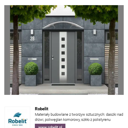
Robelit
Materiały budowlane z tworzyw sztucznych: daszki nad
drzwi, poliwęglan komorowy, szkło z polistyrenu
www.robelit.pl