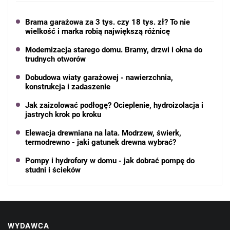
Brama garażowa za 3 tys. czy 18 tys. zł? To nie
wielkość i marka robią największą różnicę
Modernizacja starego domu. Bramy, drzwi i okna do
trudnych otworów
Dobudowa wiaty garażowej - nawierzchnia,
konstrukcja i zadaszenie
Jak zaizolować podłogę? Ocieplenie, hydroizolacja i
jastrych krok po kroku
Elewacja drewniana na lata. Modrzew, świerk,
termodrewno - jaki gatunek drewna wybrać?
Pompy i hydrofory w domu - jak dobrać pompę do
studni i ścieków
WYDAWCA