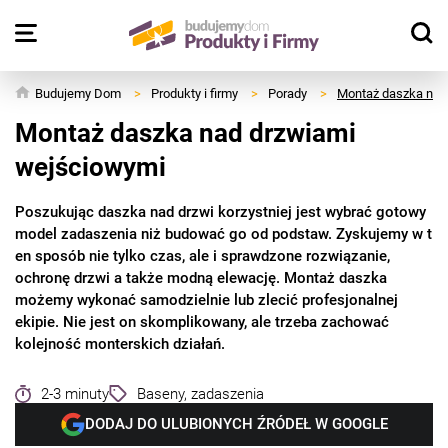
Budujemy Dom
>
Produkty i firmy
>
Porady
>
Montaż daszka nad
Montaż daszka nad drzwiami
wejściowymi
Poszukując daszka nad drzwi korzystniej jest wybrać gotowy
model zadaszenia niż budować go od podstaw. Zyskujemy w t
en sposób nie tylko czas, ale i sprawdzone rozwiązanie,
ochronę drzwi a także modną elewację. Montaż daszka
możemy wykonać samodzielnie lub zlecić profesjonalnej
ekipie. Nie jest on skomplikowany, ale trzeba zachować
kolejność monterskich działań.
2-3 minuty
Baseny, zadaszenia
DODAJ DO ULUBIONYCH ŹRÓDEŁ W GOOGLE