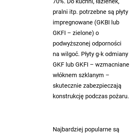
70%. Do kuchni, łazienek,
pralni itp. potrzebne są płyty
impregnowane (GKBI lub
GKFI – zielone) o
podwyższonej odporności
na wilgoć. Płyty g-k odmiany
GKF lub GKFI – wzmacniane
włóknem szklanym –
skutecznie zabezpieczają
konstrukcję podczas pożaru.
Najbardziej popularne są