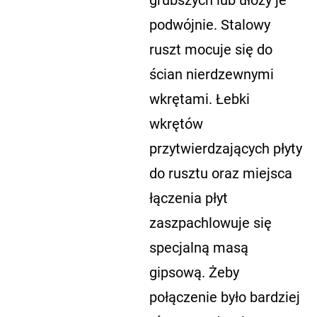
grubszych lub ułoży je
podwójnie. Stalowy
ruszt mocuje się do
ścian nierdzewnymi
wkrętami. Łebki
wkrętów
przytwierdzających płyty
do rusztu oraz miejsca
łączenia płyt
zaszpachlowuje się
specjalną masą
gipsową. Żeby
połączenie było bardziej