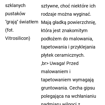
szklanych
sztywne, choć niektóre ich
pustaków
rodzaje można wyginać.
"grają" światłem
Mają gładką powierzchnię,
(fot.
która jest znakomitym
Vitrosilicon)
podłożem do malowania,
tapetowania i przyklejania
płytek ceramicznych.
,br> Uwaga! Przed
malowaniem i
tapetowaniem wymagają
gruntowania. Cecha gipsu
polegająca na wchłanianiu
nadmiaru wilgoci z