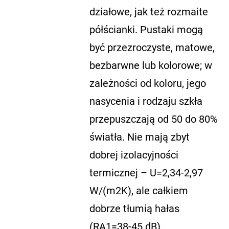
działowe, jak też rozmaite
półścianki. Pustaki mogą
być przezroczyste, matowe,
bezbarwne lub kolorowe; w
zależności od koloru, jego
nasycenia i rodzaju szkła
przepuszczają od 50 do 80%
światła. Nie mają zbyt
dobrej izolacyjności
termicznej – U=2,34-2,97
W/(m2K), ale całkiem
dobrze tłumią hałas
(RA1=38-45 dB).