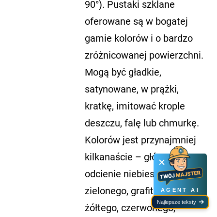
90°). Pustaki szklane
oferowane są w bogatej
gamie kolorów i o bardzo
zróżnicowanej powierzchni.
Mogą być gładkie,
satynowane, w prążki,
kratkę, imitować krople
deszczu, falę lub chmurkę.
Kolorów jest przynajmniej
kilkanaście – głównie
odcienie niebieskiego,
zielonego, grafitowego,
AGENT AI
Najlepsze teksty
żółtego, czerwonego,