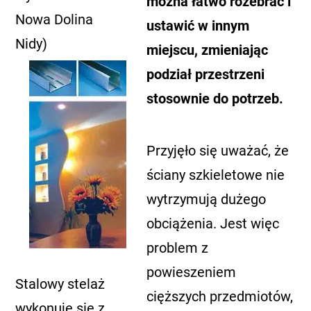
można łatwo rozebrać i
Nowa Dolina
ustawić w innym
Nidy)
miejscu, zmieniając
podział przestrzeni
stosownie do potrzeb.
Przyjęło się uważać, że
ściany szkieletowe nie
wytrzymują dużego
obciążenia. Jest więc
problem z
powieszeniem
Stalowy stelaż
cięższych przedmiotów,
wykonuje się z