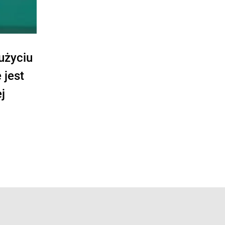
użyciu
 jest
j