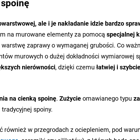
 spoinę
warstwowej, ale i je nakładanie idzie bardzo spra
iem na murowane elementy za pomocą
specjalnej k
ać warstwę zaprawy o wymaganej grubości. Co ważn
ntów murowych o dużej dokładności wymiarowej s
ększych nierówności
, dzięki czemu
łatwiej i szybc
ia na cienką spoinę
.
Zużycie
omawianego typu
z
 tradycyjnej spoiny.
również w przegrodach z ociepleniem, pod waru