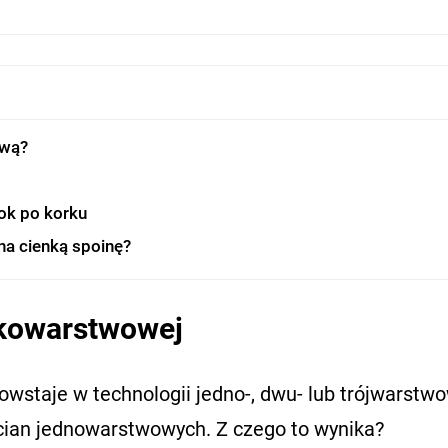
ową?
ok po korku
na cienką spoinę?
nkowarstwowej
staje w technologii jedno-, dwu- lub trójwarstwo
cian jednowarstwowych. Z czego to wynika?