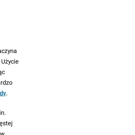
aczyna
 Użycie
ąc
ardzo
ędy
.
in.
ęstej
w,