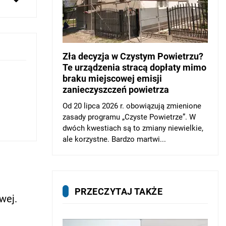
Zła decyzja w Czystym Powietrzu?
Te urządzenia stracą dopłaty mimo
braku miejscowej emisji
zanieczyszczeń powietrza
Od 20 lipca 2026 r. obowiązują zmienione
zasady programu „Czyste Powietrze”. W
dwóch kwestiach są to zmiany niewielkie,
ale korzystne. Bardzo martwi...
PRZECZYTAJ TAKŻE
wej.