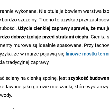
annie wykonane. Nie otula je bowiem warstwa izola
ć bardzo szczelny. Trudno to uzyskać przy zastoso
grubości.
Użycie cienkiej zaprawy sprawia, że mur j
dzo dobrze izoluje przed stratami ciepła
. Cienka 
menty murowe są idealnie spasowane. Przy fach
ryzyka, że w murze pojawią się
liniowe mostki term
ia tradycyjnej zaprawy.
 ściany na cienką spoinę, jest
szybkość budowan
dawane jako gotowe mieszanki, które wystarczy 
 wody.