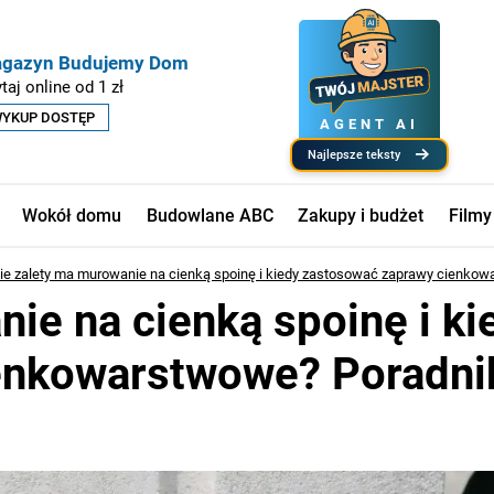
gazyn Budujemy Dom
taj online od 1 zł
YKUP DOSTĘP
AGENT AI
najlepsze teksty
Wokół domu
Budowlane ABC
Zakupy i budżet
Filmy
ie zalety ma murowanie na cienką spoinę i kiedy zastosować zaprawy cienko
ie na cienką spoinę i ki
enkowarstwowe? Poradni