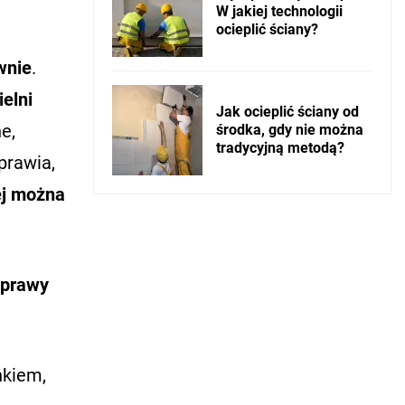
W jakiej technologii
ocieplić ściany?
wnie
.
ielni
Jak ocieplić ściany od
e,
środka, gdy nie można
tradycyjną metodą?
prawia,
iej można
aprawy
nkiem,