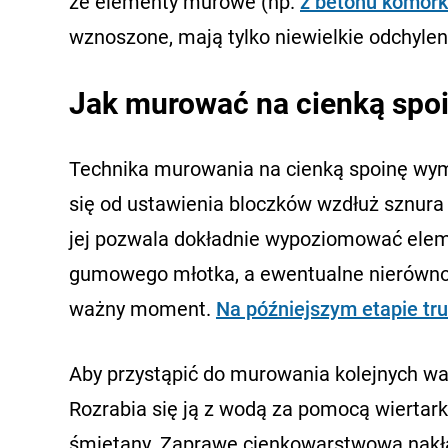
że elementy murowe (np.
z betonu komór
wznoszone, mają tylko niewielkie odchyle
Jak murować na cienką spoi
Technika murowania na cienką spoinę wym
się od ustawienia bloczków wzdłuż sznura
jej pozwala dokładnie wypoziomować eleme
gumowego młotka, a ewentualne nierównoś
ważny moment.
Na późniejszym etapie t
Aby przystąpić do murowania kolejnych wa
Rozrabia się ją z wodą za pomocą wiertar
śmietany. Zaprawę cienkowarstwową nakła