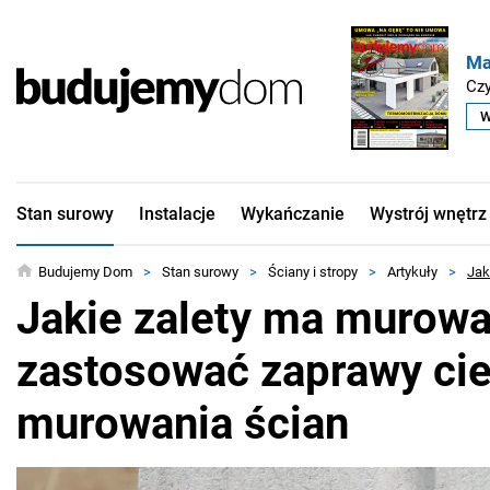
Ma
Czy
W
Stan surowy
Instalacje
Wykańczanie
Wystrój wnętrz
Budujemy Dom
>
Stan surowy
>
Ściany i stropy
>
Artykuły
>
Jak
Jakie zalety ma murowan
zastosować zaprawy ci
murowania ścian