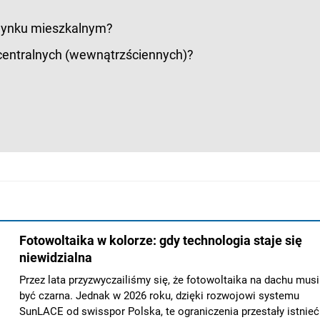
udynku mieszkalnym?
ecentralnych (wewnątrzściennych)?