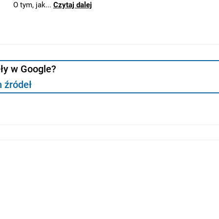
uły w Google?
 źródeł