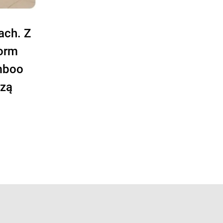
ach. Z
Form
mboo
czą