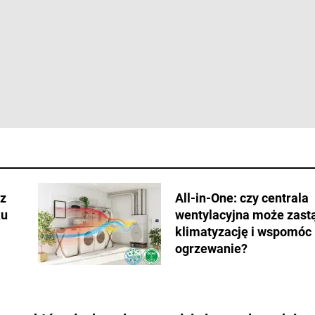
z
All-in-One: czy centrala
ku
wentylacyjna może zast
klimatyzację i wspomóc
ogrzewanie?