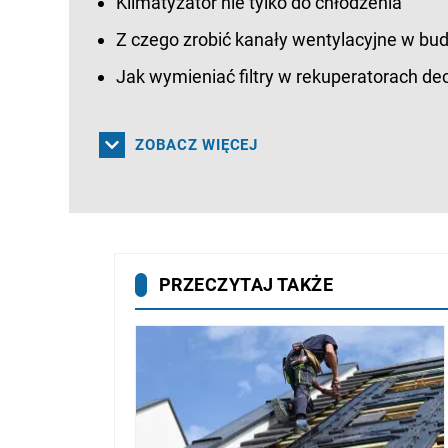
Klimatyzator nie tylko do chłodzenia
Z czego zrobić kanały wentylacyjne w b
Jak wymieniać filtry w rekuperatorach d
ZOBACZ WIĘCEJ