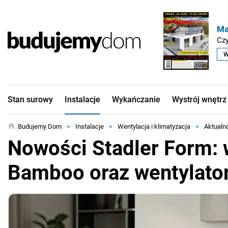
Ma
Czy
W
Stan surowy
Instalacje
Wykańczanie
Wystrój wnętrz
Budujemy Dom
>
Instalacje
>
Wentylacja i klimatyzacja
>
Aktualn
Nowości Stadler Form: 
Bamboo oraz wentylator