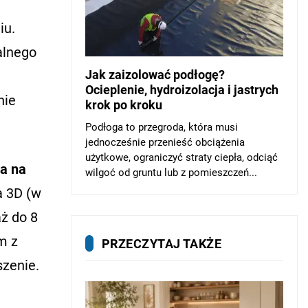
iu.
alnego
Jak zaizolować podłogę?
Ocieplenie, hydroizolacja i jastrych
nie
krok po kroku
Podłoga to przegroda, która musi
jednocześnie przenieść obciążenia
użytkowe, ograniczyć straty ciepła, odciąć
a na
wilgoć od gruntu lub z pomieszczeń...
a 3D (w
aż do 8
m z
PRZECZYTAJ TAKŻE
zenie.