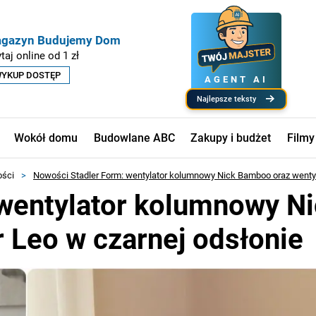
gazyn Budujemy Dom
taj online od 1 zł
YKUP DOSTĘP
AGENT AI
najlepsze teksty
Wokół domu
Budowlane ABC
Zakupy i budżet
Filmy
ości
>
Nowości Stadler Form: wentylator kolumnowy Nick Bamboo oraz wentyl
wentylator kolumnowy Ni
 Leo w czarnej odsłonie