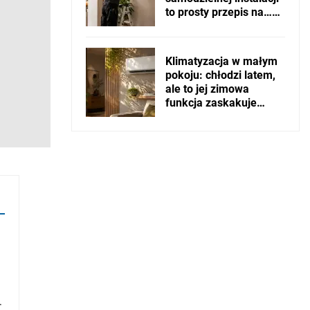
to prosty przepis na…
drogie problemy?
Klimatyzacja w małym
pokoju: chłodzi latem,
ale to jej zimowa
funkcja zaskakuje
najczęściej