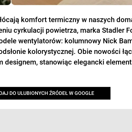
kłócają komfort termiczny w naszych dom
niu cyrkulacji powietrza, marka Stadler 
odele wentylatorów: kolumnowy Nick Ba
dsłonie kolorystycznej. Obie nowości łą
 designem, stanowiąc elegancki element
DAJ DO ULUBIONYCH ŹRÓDEŁ W GOOGLE