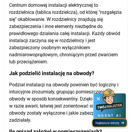
Centrum domowej instalacji elektrycznej to
rozdzielnica (tablica rozdzielcza), od której "rozgałęzia
się" okablowanie. W rozdzielnicy znajdują się
zabezpieczenia i inne elementy niezbędne do
prawidłowego działania całej instalacji. Każdy obwód
instalacji zaczyna się w rozdzielnicy i jest
zabezpieczony osobnym wyłącznikiem
nadmiarowoprądowym, chroniącym przed zwarciem
lub przeciążeniem.
Jak podzielić instalację na obwody?
Podział instalacji na obwody powinien być logiczny i
intuicyjnie zrozumiały, grupując pomieszczenia i
obwody w sposób konsekwentny. Dzięki temu, nawet
w razie awarii, łatwiej jest zorientować się, które
obwody zostały wyłączone i jakie zabezpieczenia
AGENT AI
zadziałały.
Najlepsze teksty
Ile gniazd założyć w pomieszczeniach?