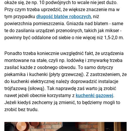
okaże się, że np. 10 podwójnych to wcale nie jest dużo.
Przy czym trzeba uprzedzić, że większe znaczenie ma w
tym przypadku
długość blatów roboczych
, niż
powierzchnia pomieszczenia. Gniazda nad blatem - same
te do zasilania urządzeń przenośnych, takich jak mikser -
powinny być oddalone od siebie o nie więcej niż 1,5-2,0 m.
Ponadto trzeba koniecznie uwzględnić fakt, że urządzenia
montowane na stałe, czyli np. lodówkę i zmywarkę trzeba
zasilać każde z osobnego obwodu. To samo dotyczy
piekarnika i kuchenki (płyty grzewczej). Z zastrzeżeniem, że
do kuchenki elektrycznej należy doprowadzić instalacje
trójfazową (siłową). Tak naprawdę zaś warto ją zrobić
nawet jeżeli obecnie korzystamy z
kuchenki gazowej
.
Jeżeli kiedyś zechcemy ją zmienić, to będziemy mogli to
zrobić bez trudu.