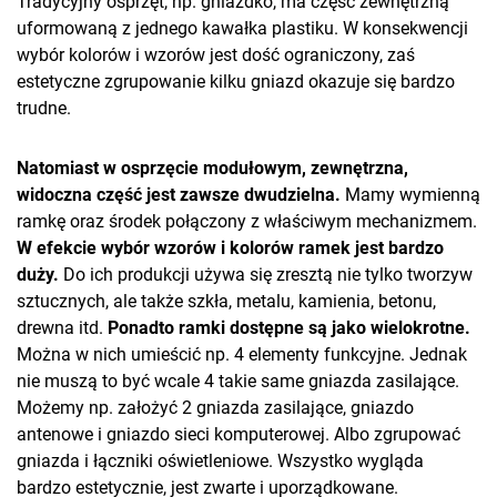
Tradycyjny osprzęt, np. gniazdko, ma część zewnętrzną
uformowaną z jednego kawałka plastiku. W konsekwencji
wybór kolorów i wzorów jest dość ograniczony, zaś
estetyczne zgrupowanie kilku gniazd okazuje się bardzo
trudne.
Natomiast w osprzęcie modułowym, zewnętrzna,
widoczna część jest zawsze dwudzielna.
Mamy wymienną
ramkę oraz środek połączony z właściwym mechanizmem.
W efekcie wybór wzorów i kolorów ramek jest bardzo
duży.
Do ich produkcji używa się zresztą nie tylko tworzyw
sztucznych, ale także szkła, metalu, kamienia, betonu,
drewna itd.
Ponadto ramki dostępne są jako wielokrotne.
Można w nich umieścić np. 4 elementy funkcyjne. Jednak
nie muszą to być wcale 4 takie same gniazda zasilające.
Możemy np. założyć 2 gniazda zasilające, gniazdo
antenowe i gniazdo sieci komputerowej. Albo zgrupować
gniazda i łączniki oświetleniowe. Wszystko wygląda
bardzo estetycznie, jest zwarte i uporządkowane.