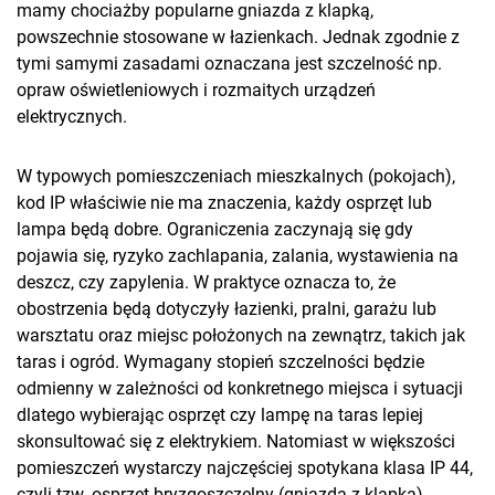
mamy chociażby popularne gniazda z klapką,
powszechnie stosowane w łazienkach. Jednak zgodnie z
tymi samymi zasadami oznaczana jest szczelność np.
opraw oświetleniowych i rozmaitych urządzeń
elektrycznych.
W typowych pomieszczeniach mieszkalnych (pokojach),
kod IP właściwie nie ma znaczenia, każdy osprzęt lub
lampa będą dobre. Ograniczenia zaczynają się gdy
pojawia się, ryzyko zachlapania, zalania, wystawienia na
deszcz, czy zapylenia. W praktyce oznacza to, że
obostrzenia będą dotyczyły łazienki, pralni, garażu lub
warsztatu oraz miejsc położonych na zewnątrz, takich jak
taras i ogród. Wymagany stopień szczelności będzie
odmienny w zależności od konkretnego miejsca i sytuacji
dlatego wybierając osprzęt czy lampę na taras lepiej
skonsultować się z elektrykiem. Natomiast w większości
pomieszczeń wystarczy najczęściej spotykana klasa IP 44,
czyli tzw. osprzęt bryzgoszczelny (gniazda z klapką).