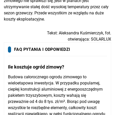
zimowego nie sprawdzi się, jeśli w planach jest
utrzymywanie stałej dość wysokiej temperatury przez cały
sezon grzewczy. Przede wszystkim ze względu na duże
koszty eksploatacyjne.
Tekst: Aleksandra Kuśmierczyk, fot.
otwierająca:
SOLARLUX
FAQ PYTANIA I ODPOWIEDZI
Ile kosztuje ogród zimowy?
Budowa całorocznego ogrodu zimowego to
wieloetapowa inwestycja. W przypadku popularnej,
ciepłej konstrukcji aluminiowej z energooszczędnym
pakietem trzyszybowym, koszty wahają się
przeważnie od 4 do 8 tys. zł/m². Biorąc pod uwagę
wszystkie te niezbędne elementy, całkowity koszt
realizacji niewielkiego, w pełni funkcjonalnego ogrodu