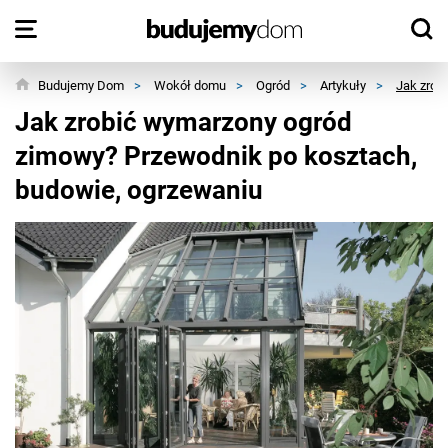
Budujemy Dom
>
Wokół domu
>
Ogród
>
Artykuły
>
Jak zrob
Jak zrobić wymarzony ogród
zimowy? Przewodnik po kosztach,
budowie, ogrzewaniu