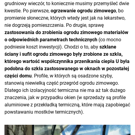
grudniowy wieczór, to koniecznie musimy przemyśleć dwie
kwestie. Po pierwsze,
ogrzewanie ogrodu zimowego
, bo
promienie słoneczne, których wtedy jest jak na lekarstwo,
nie dogrzeją pomieszczenia. Po drugie, sprawę
zastosowania do zrobienia ogrodu zimowego materiałów
o odpowiednich parametrach technicznych
(co mocno
podniesie koszt inwestycji). Chodzi o to, aby
szklane
ściany i sufit ogrodu zimowego były zrobione ze szkła,
którego wartość współczynnika przenikania ciepła U była
podobna do szkła zastosowanego w oknach w pozostałej
części domu
. Profile, w których są osadzone szyby,
stanowią niewielką część przegród ogrodu zimowego.
Dlatego ich izolacyjność termiczna nie ma aż tak dużego
znaczenia, jak w przypadku okien (w sprzedaży są profile
aluminiowe z przekładką termiczną, które mają zapobiegać
powstawaniu mostków termicznych).