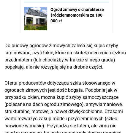
Do budowy ogrodów zimowych zaleca się kupić szyby
laminowane, czyli takie, które na skutek uderzenia ciężkim
przedmiotem (lub chociażby w trakcie silnego gradu)
popękają, ale nie rozsypią się na drobne części.
Oferta producentów dotycząca szkła stosowanego w
ogrodach zimowych jest dość bogata. Podobnie jak w
przypadku okien, można kupić szyby samoczyszczące
(polecane na dach ogrodu zimowego), antywłamaniowe,
strukturalne, matowe, a nawet dźwiękochłonne. Czasami
warto rozważyć zakup modeli przyciemnionych (szkło
barwione w masie). Przydadzą się latem, ale zimą nie
zdadzą egzaminu, bo będą ograniczały dostęp promieni