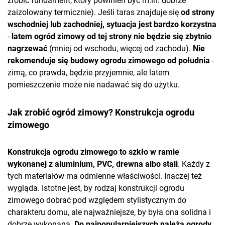
zrobić fundament, który powinien być m.in. dobrze
zaizolowany termicznie). Jeśli taras znajduje się
od strony
wschodniej lub zachodniej, sytuacja jest bardzo korzystna
-
latem ogród zimowy od tej strony nie będzie się zbytnio
nagrzewać
(mniej od wschodu, więcej od zachodu).
Nie
rekomenduje się budowy ogrodu zimowego od południa
-
zimą, co prawda, będzie przyjemnie, ale latem
pomieszczenie może nie nadawać się do użytku.
Jak zrobić ogród zimowy? Konstrukcja ogrodu
zimowego
Konstrukcja ogrodu zimowego to szkło w ramie
wykonanej z aluminium, PVC, drewna albo stali
. Każdy z
tych materiałów ma odmienne właściwości. Inaczej też
wygląda. Istotne jest, by rodzaj konstrukcji ogrodu
zimowego dobrać pod względem stylistycznym do
charakteru domu, ale najważniejsze, by była ona solidna i
dobrze wykonana.
Do najpopularniejszych należą ogrody