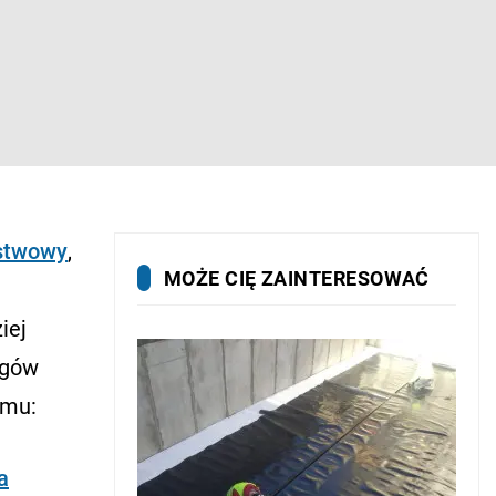
rstwowy
,
MOŻE CIĘ ZAINTERESOWAĆ
iej
ogów
omu:
a