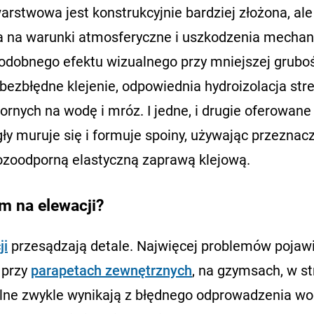
warstwowa jest konstrukcyjnie bardziej złożona, ale
 na warunki atmosferyczne i uszkodzenia mechan
podobnego efektu wizualnego przy mniejszej gruboś
bezbłędne klejenie, odpowiednia hydroizolacja stre
ornych na wodę i mróz. I jedne, i drugie oferowane
gły muruje się i formuje spoiny, używając przeznac
rozoodporną elastyczną zaprawą klejową.
m na elewacji?
ji
przesądzają detale. Najwięcej problemów pojawi
 przy
parapetach zewnętrznych
, na gzymsach, w st
 solne zwykle wynikają z błędnego odprowadzenia wo