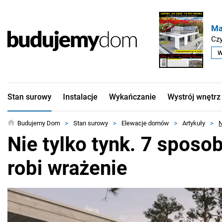
Ma
Czy
W
Stan surowy
Instalacje
Wykańczanie
Wystrój wnętrz
Budujemy Dom
>
Stan surowy
>
Elewacje domów
>
Artykuły
>
N
Nie tylko tynk. 7 sposo
robi wrażenie