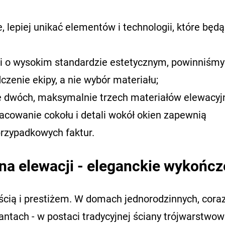
e, lepiej unikać elementów i technologii, które będ
i o wysokim standardzie estetycznym, powinniśmy 
czenie ekipy, a nie wybór materiału;
e dwóch, maksymalnie trzech materiałów elewacyj
cowanie cokołu i detali wokół okien zapewnią
przypadkowych faktur.
e na elewacji - eleganckie wykończ
łością i prestiżem. W domach jednorodzinnych, cora
ntach - w postaci tradycyjnej ściany trójwarstwowe