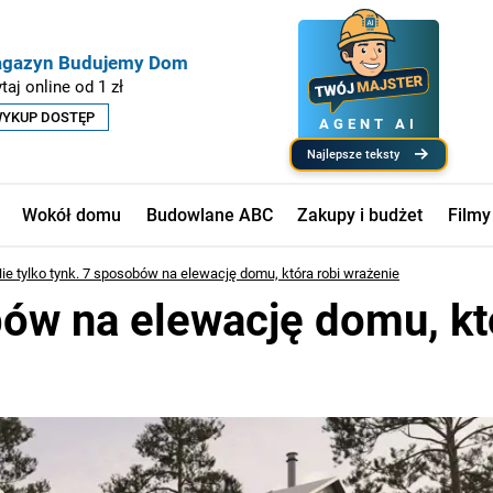
gazyn Budujemy Dom
taj online od 1 zł
YKUP DOSTĘP
AGENT AI
najlepsze teksty
Wokół domu
Budowlane ABC
Zakupy i budżet
Filmy
ie tylko tynk. 7 sposobów na elewację domu, która robi wrażenie
bów na elewację domu, kt