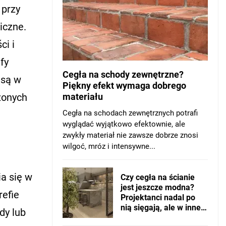
 przy
iczne.
ci i
fy
Cegła na schody zewnętrzne?
 są w
Piękny efekt wymaga dobrego
zonych
materiału
Cegła na schodach zewnętrznych potrafi
wyglądać wyjątkowo efektownie, ale
zwykły materiał nie zawsze dobrze znosi
wilgoć, mróz i intensywne...
a się w
Czy cegła na ścianie
jest jeszcze modna?
refie
Projektanci nadal po
nią sięgają, ale w innej
dy lub
wersji