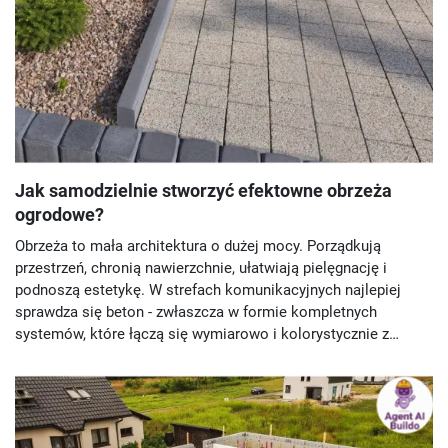
Jak samodzielnie stworzyć efektowne obrzeża
ogrodowe?
Obrzeża to mała architektura o dużej mocy. Porządkują
przestrzeń, chronią nawierzchnie, ułatwiają pielęgnację i
podnoszą estetykę. W strefach komunikacyjnych najlepiej
sprawdza się beton - zwłaszcza w formie kompletnych
systemów, które łączą się wymiarowo i kolorystycznie z
płytami oraz kostką. Jaka jest rola obrzeży ogrodowych? Jak
prawidłowo osadzić obrzeża betonowe?