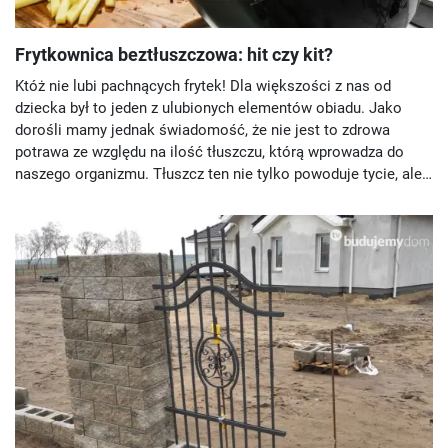
Frytkownica beztłuszczowa: hit czy kit?
Któż nie lubi pachnących frytek! Dla większości z nas od
dziecka był to jeden z ulubionych elementów obiadu. Jako
dorośli mamy jednak świadomość, że nie jest to zdrowa
potrawa ze względu na ilość tłuszczu, którą wprowadza do
naszego organizmu. Tłuszcz ten nie tylko powoduje tycie, ale
także zatyka żyły, czym może doprowadzić do groźnych
chorób. Niedawno pojawiła się alternatywa, dzięki której
można cieszyć się smakiem frytek, ale… bez szkodliwego
tłuszczu. Jak działa frytkownica beztłuszczowa?