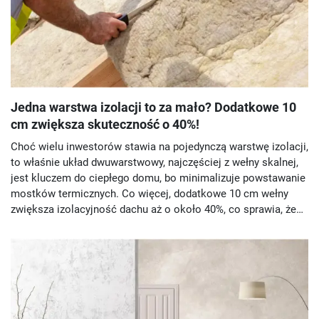
Jedna warstwa izolacji to za mało? Dodatkowe 10
cm zwiększa skuteczność o 40%!
Choć wielu inwestorów stawia na pojedynczą warstwę izolacji,
to właśnie układ dwuwarstwowy, najczęściej z wełny skalnej,
jest kluczem do ciepłego domu, bo minimalizuje powstawanie
mostków termicznych. Co więcej, dodatkowe 10 cm wełny
zwiększa izolacyjność dachu aż o około 40%, co sprawia, że
oszczędności na ogrzewaniu są znacznie wyższe niż koszt
materiału. Zobacz, jaką grubość izolacji naprawdę powinieneś
zastosować, aby spełnić rygorystyczne normy.