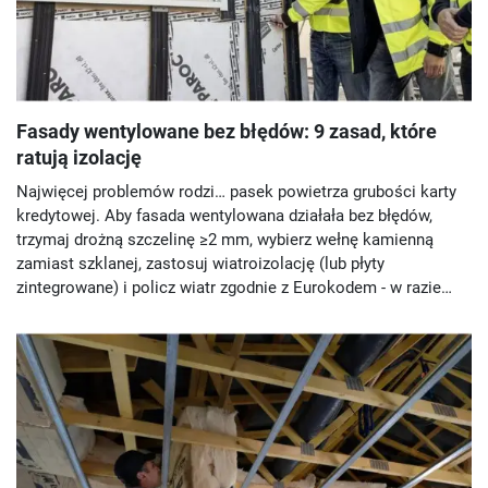
Fasady wentylowane bez błędów: 9 zasad, które
ratują izolację
Najwięcej problemów rodzi… pasek powietrza grubości karty
kredytowej. Aby fasada wentylowana działała bez błędów,
trzymaj drożną szczelinę ≥2 mm, wybierz wełnę kamienną
zamiast szklanej, zastosuj wiatroizolację (lub płyty
zintegrowane) i policz wiatr zgodnie z Eurokodem - w razie
potrzeby z badaniami tunelowymi. Dołóż staranny montaż
podkonstrukcji, szczelne łączenia i eliminację mostków
cieplnych. To 9 zasad, które realnie ratują izolację.