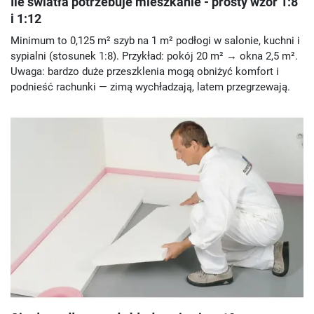
Ile światła potrzebuje mieszkanie - prosty wzór 1:8
i 1:12
Minimum to 0,125 m² szyb na 1 m² podłogi w salonie, kuchni i
sypialni (stosunek 1:8). Przykład: pokój 20 m² → okna 2,5 m².
Uwaga: bardzo duże przeszklenia mogą obniżyć komfort i
podnieść rachunki — zimą wychładzają, latem przegrzewają.