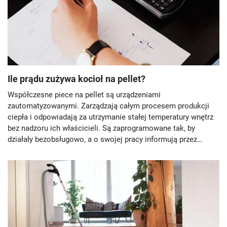
Ile prądu zużywa kocioł na pellet?
Współczesne piece na pellet są urządzeniami
zautomatyzowanymi. Zarządzają całym procesem produkcji
ciepła i odpowiadają za utrzymanie stałej temperatury wnętrz
bez nadzoru ich właścicieli. Są zaprogramowane tak, by
działały bezobsługowo, a o swojej pracy informują przez
moduł internetowy. Automatyczne funkcjonowanie pieca
wymaga jednak zasilania go energią elektryczną. Wyjaśniamy,
ile prądu zużywa piec na pellet.