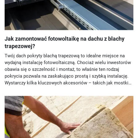
Jak zamontować fotowoltaikę na dachu z blachy
trapezowej?
Twój dach pokryty blachą trapezową to idealne miejsce na
wydajną instalację fotowoltaiczną. Chociaż wielu inwestorów
obawia się o szczelność i montaż, to właśnie ten rodzaj
pokrycia pozwala na zaskakująco prostą i szybką instalację.
Wystarczy kilka kluczowych akcesoriów – takich jak mostki
trapezowe – by wykorzystać potencjał dachu i zacząć
produkować własną, tanią energię. Poznaj prosty, bezpieczny i
krok po kroku sposób na domową rewolucję energetyczną.