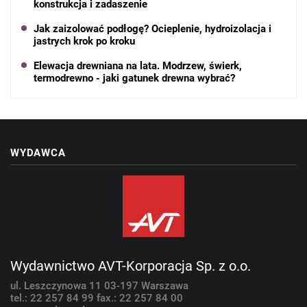
konstrukcja i zadaszenie
Jak zaizolować podłogę? Ocieplenie, hydroizolacja i
jastrych krok po kroku
Elewacja drewniana na lata. Modrzew, świerk,
termodrewno - jaki gatunek drewna wybrać?
WYDAWCA
Wydawnictwo AVT-Korporacja Sp. z o.o.
ul. Leszczynowa 11
03-197 Warszawa
tel.: 22 257 84 99
fax.: 22 257 84 00