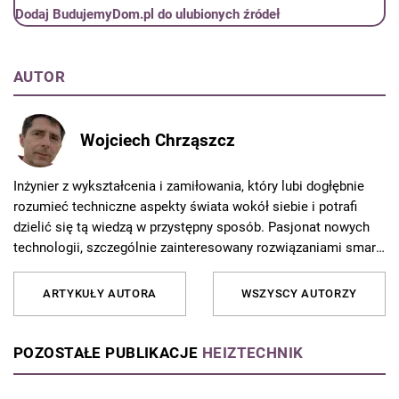
Dodaj BudujemyDom.pl do ulubionych źródeł
AUTOR
Wojciech Chrząszcz
Inżynier z wykształcenia i zamiłowania, który lubi dogłębnie
rozumieć techniczne aspekty świata wokół siebie i potrafi
dzielić się tą wiedzą w przystępny sposób. Pasjonat nowych
technologii, szczególnie zainteresowany rozwiązaniami smart
home i automatyką budynkową, o których chętnie czyta i
pisze. Jako właściciel domu z ogrodem, na co dzień weryfikuje
ARTYKUŁY AUTORA
WSZYSCY AUTORZY
teoretyczną wiedzę inżynierską w praktyce, testując
nowoczesne rozwiązania techniczne we własnej
nieruchomości.
POZOSTAŁE PUBLIKACJE
HEIZTECHNIK