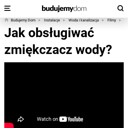
Budujemy Dom
>
Instalacje
>
Woda i kanalizacja
>
Filmy
>
J
Jak obsługiwać
zmiękczacz wody?