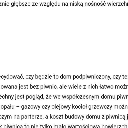
znie głębsze ze względu na niską nośność wierzch
cydować, czy będzie to dom podpiwniczony, czy te
wana jest bez piwnic, ale wiele z nich łatwo moż
chny jest pogląd, że we współczesnym domu piwn
 opału – gazowy czy olejowy kocioł grzewczy moż
zym na parterze, a koszt budowy domu z piwnicą 
 piwnica to nie tylko mało wartościowa powierzch