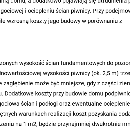
nią domu, a dodatkowo pojawiają się utrudnienia 
gociowej i ociepleniu ścian piwnicy. Przy podejm
 ile wzrosną koszty jego budowy w porównaniu z
zonych wysokość ścian fundamentowych do pozi
łnowartościowej wysokości piwnicy (ok. 2,5 m) trz
 zagłębienie może być mniejsze, gdy z części ziem
u. Dodatkowe koszty przy budowie domu podpiwni
lgociowa ścian i podłogi oraz ewentualne ocieplenie
ętnych warunkach realizacji koszt pozyskania dod
zeniu na 1 m2, będzie przynajmniej dwukrotnie mn