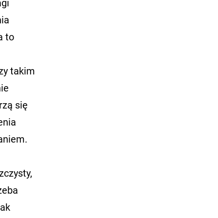
agi
nia
a to
zy takim
ie
rzą się
enia
raniem.
zczysty,
zeba
nak