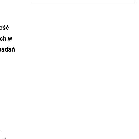
wość
ch w
 badań
o