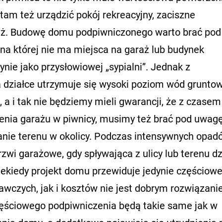
m też urządzić pokój rekreacyjny, zaciszne
raż. Budowę domu podpiwniczonego warto brać po
 na której nie ma miejsca na garaż lub budynek
nie jako przysłowiowej „sypialni”. Jednak z
 działce utrzymuje się wysoki poziom wód gruntow
 a i tak nie będziemy mieli gwarancji, że z czasem
zenia garażu w piwnicy, musimy też brać pod uwag
anie terenu w okolicy. Podczas intensywnych opa
wi garażowe, gdy spływająca z ulicy lub terenu dz
iekiedy projekt domu przewiduje jedynie częściow
wczych, jak i kosztów nie jest dobrym rozwiązani
zęściowego podpiwniczenia będą takie same jak w