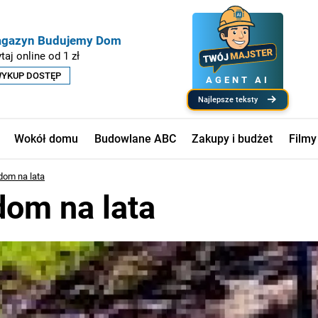
gazyn Budujemy Dom
taj online od 1 zł
YKUP DOSTĘP
AGENT AI
najlepsze teksty
Wokół domu
Budowlane ABC
Zakupy i budżet
Filmy
dom na lata
dom na lata