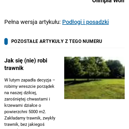
Olimpia Wolf
Pełna wersja artykułu:
Podłogi i posadzki
POZOSTAŁE ARTYKUŁY Z TEGO NUMERU
Jak się (nie) robi
trawnik
W lutym zapadła decyzja –
robimy wreszcie porządek
na naszej dzikiej,
zarośniętej chwastami i
krzewami działce o
powierzchni 5000 m2.
Zakładamy trawnik, zwykły
trawnik, bez jakiegoś