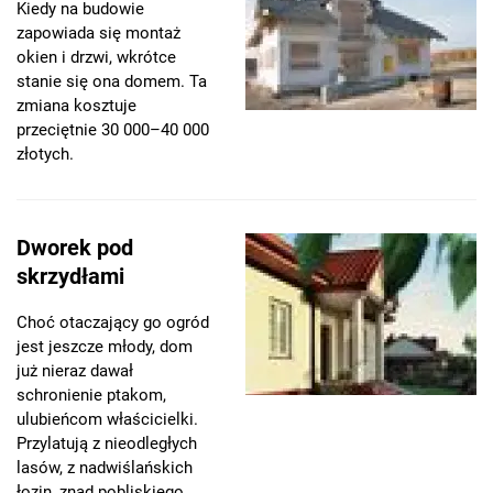
Kiedy na budowie
zapowiada się montaż
okien i drzwi, wkrótce
stanie się ona domem. Ta
zmiana kosztuje
przeciętnie 30 000–40 000
złotych.
Dworek pod
skrzydłami
Choć otaczający go ogród
jest jeszcze młody, dom
już nieraz dawał
schronienie ptakom,
ulubieńcom właścicielki.
Przylatują z nieodległych
lasów, z nadwiślańskich
łozin, znad pobliskiego