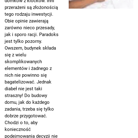
domków z klocków. Inni
przerażeni są złożonością
tego rodzaju inwestycji.
Obie opinie zawierają
zarówno nieco przesady,
jak i sporo racji. Paradoks
jest tylko pozorny.
Owszem, budynek składa
się z wielu
skomplikowanych
elementów i żadnego z
nich nie powinno się
bagatelizować. Jednak
diabeł nie jest taki
straszny! Do budowy
domu, jak do każdego
zadania, trzeba się tylko
dobrze przygotować.
Chodzi o to, aby
konieczność
podejmowania decyzji nie