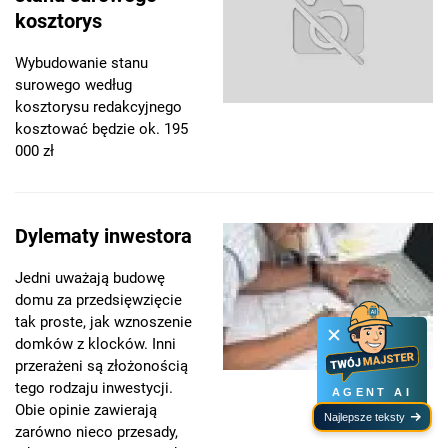
kosztorys
Wybudowanie stanu
surowego według
kosztorysu redakcyjnego
kosztować będzie ok. 195
000 zł
Dylematy inwestora
Jedni uważają budowę
domu za przedsięwzięcie
tak proste, jak wznoszenie
domków z klocków. Inni
przerażeni są złożonością
tego rodzaju inwestycji.
AGENT AI
Obie opinie zawierają
Najlepsze teksty
zarówno nieco przesady,