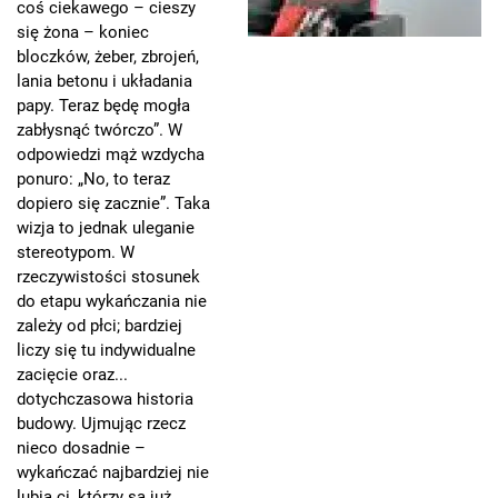
coś ciekawego – cieszy
się żona – koniec
bloczków, żeber, zbrojeń,
lania betonu i układania
papy. Teraz będę mogła
zabłysnąć twórczo”. W
odpowiedzi mąż wzdycha
ponuro: „No, to teraz
dopiero się zacznie”. Taka
wizja to jednak uleganie
stereotypom. W
rzeczywistości stosunek
do etapu wykańczania nie
zależy od płci; bardziej
liczy się tu indywidualne
zacięcie oraz...
dotychczasowa historia
budowy. Ujmując rzecz
nieco dosadnie –
wykańczać najbardziej nie
lubią ci, którzy są już