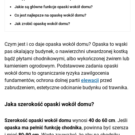
Jakie są główne funkcje opaski wokół domu?
Co jest najlepsze na opaskę wokół domu?
Jak zrobić opaskę wokół domu?
Czym jest i co daje opaska wokół domu? Opaska to wąski
pas okalający budynek, o nawierzchni utwardzonej kostką
bądź płytami chodnikowymi, albo wykończonej żwirem lub
kamieniem ogrodowym. Podstawowe zadania opaski
wokół domu to ograniczanie ryzyka zawilgocenia
fundamentów, ochrona dolnej partii
elewacji
przed
zabrudzeniem, estetyczne odcinanie budynku od trawnika.
Jaka szerokość opaski wokół domu?
Szerokość opaski wokół domu
wynosi
40 do 60 cm
. Jeśli
opaska ma pełnić funkcję chodnika
, powinna być szersza
i mieć
80-90 cm
. Warto zauważyć, że aby na chodniku