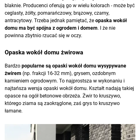
blaknie. Producenci oferują go w wielu kolorach - może być
ceglasty, żółty, pomarańczowy, brązowy, czarny,
antracytowy. Trzeba jednak pamiętać, że
opaska wokół
domu ma być spójna z ogrodem i domem
. I że nie
powinna zbytnio rzucać się w oczy.
Opaska wokół domu żwirowa
Bardzo
popularne są opaski wokół domu wysypywane
żwirem
(np. frakcji 16-32 mm), grysem, ozdobnym
kamieniem ogrodowym. To najprostsza w wykonaniu i
najtańsza wersja opaski wokół domu. Kształt nadają takiej
opasce na ogół betonowe obrzeża. Żwir to kruszywo,
którego ziarna są zaokrąglone, zaś grys to kruszywo
łamane.