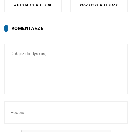
pomocowych dla inwestorów indywidualnych: w Czystym
ARTYKUŁY AUTORA
WSZYSCY AUTORZY
Powietrzu, Moim Prądzie, Mojej Wodzie...
KOMENTARZE