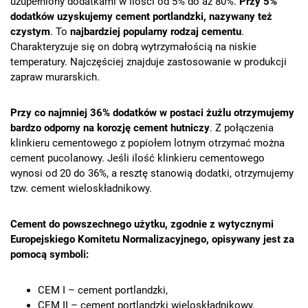
uzupełniony dodatkami w ilości od 5% do aż 80%.
Przy 5%
dodatków uzyskujemy cement portlandzki, nazywany też
czystym
. To
najbardziej popularny rodzaj cementu
.
Charakteryzuje się on dobrą wytrzymałością na niskie
temperatury. Najczęściej znajduje zastosowanie w produkcji
zapraw murarskich.
Przy co najmniej 36% dodatków w postaci żużlu otrzymujemy
bardzo odporny na korozję cement hutniczy
. Z połączenia
klinkieru cementowego z popiołem lotnym otrzymać można
cement pucolanowy. Jeśli ilość klinkieru cementowego
wynosi od 20 do 36%, a resztę stanowią dodatki, otrzymujemy
tzw. cement wieloskładnikowy.
Cement do powszechnego użytku, zgodnie z wytycznymi
Europejskiego Komitetu Normalizacyjnego, opisywany jest za
pomocą symboli:
CEM I – cement portlandzki,
CEM II – cement portlandzki wieloskładnikowy,