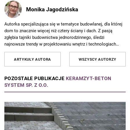
Monika Jagodzińska
Autorka specjalizująca się w tematyce budowlanej, dla której
dom to znacznie więcej niż cztery ściany i dach. Z pasją
zgłębia tajniki budownictwa jednorodzinnego, śledzi
najnowsze trendy w projektowaniu wnętrz i technologiach
budowlanych, a skomplikowane zagadnienia techniczne potrafi
przekładać na język zrozumiały dla każdego inwestora. Jej
ARTYKUŁY AUTORA
WSZYSCY AUTORZY
teksty łączą wiedzę ekspercką z praktycznymi poradami,
pomagając czytelnikom podejmować świadome decyzje na
każdym etapie budowy i wykończenia domu.
POZOSTAŁE PUBLIKACJE
KERAMZYT-BETON
SYSTEM SP. Z O.O.