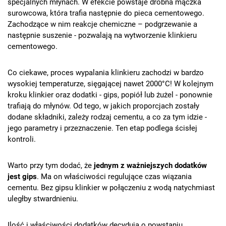
specjalnych młynach. W efekcie powstaje drobna mączka
surowcowa, która trafia następnie do pieca cementowego.
Zachodzące w nim reakcje chemiczne – podgrzewanie a
następnie suszenie - pozwalają na wytworzenie klinkieru
cementowego.
Co ciekawe, proces wypalania klinkieru zachodzi w bardzo
wysokiej temperaturze, sięgającej nawet 2000°C! W kolejnym
kroku klinkier oraz dodatki - gips, popiół lub żużel - ponownie
trafiają do młynów. Od tego, w jakich proporcjach zostały
dodane składniki, zależy rodzaj cementu, a co za tym idzie -
jego parametry i przeznaczenie. Ten etap podlega ścisłej
kontroli.
Warto przy tym dodać, że
jednym z ważniejszych dodatków
jest gips
. Ma on właściwości regulujące czas wiązania
cementu. Bez gipsu klinkier w połączeniu z wodą natychmiast
uległby stwardnieniu.
Ilość i właściwości dodatków decydują o powstaniu