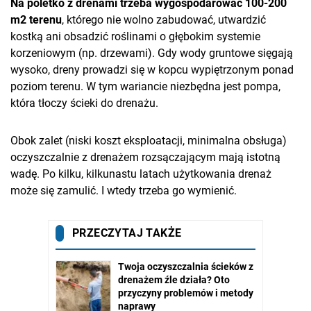
Na poletko z drenami trzeba wygospodarować 100-200
m2 terenu
, którego nie wolno zabudować, utwardzić
kostką ani obsadzić roślinami o głębokim systemie
korzeniowym (np. drzewami). Gdy wody gruntowe sięgają
wysoko, dreny prowadzi się w kopcu wypiętrzonym ponad
poziom terenu. W tym wariancie niezbędna jest pompa,
która tłoczy ścieki do drenażu.
Obok zalet (niski koszt eksploatacji, minimalna obsługa)
oczyszczalnie z drenażem rozsączającym mają istotną
wadę. Po kilku, kilkunastu latach użytkowania drenaż
może się zamulić. I wtedy trzeba go wymienić.