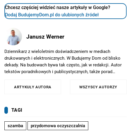
Chcesz częściej widzieć nasze artykuły w Google?
Dodaj BudujemyDom.pl do ulubionych źródeł
Janusz Werner
Dziennikarz z wieloletnim doświadczeniem w mediach
drukowanych i elektronicznych. W Budujemy Dom od blisko
dekady. Na budowach bywa tak często, jak w redakcji. Autor
tekstów poradnikowych i publicystycznych, także porad
prawnych. Nadąża za zmianami w największych programach
pomocowych dla inwestorów indywidualnych: w Czystym
ARTYKUŁY AUTORA
WSZYSCY AUTORZY
Powietrzu, Moim Prądzie, Mojej Wodzie...
TAGI
szamba
przydomowa oczyszczalnia