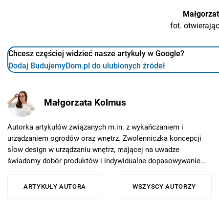
Małgorza
fot. otwieraj
Chcesz częściej widzieć nasze artykuły w Google?
Dodaj BudujemyDom.pl do ulubionych źródeł
Małgorzata Kolmus
Autorka artykułów związanych m.in. z wykańczaniem i
urządzaniem ogrodów oraz wnętrz. Zwolenniczka koncepcji
slow design w urządzaniu wnętrz, mającej na uwadze
świadomy dobór produktów i indywidualne dopasowywanie
rozwiązań. Prywatnie zajmuje się malarstwem, które jest jej
największą pasją.
ARTYKUŁY AUTORA
WSZYSCY AUTORZY