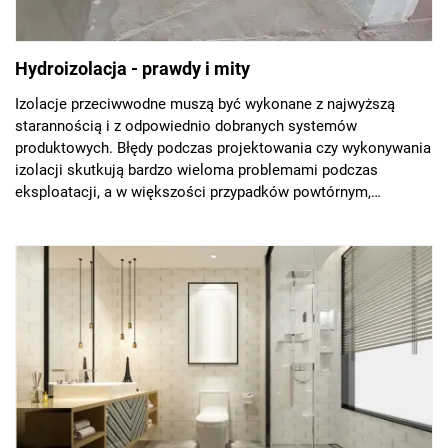
Hydroizolacja - prawdy i mity
Izolacje przeciwwodne muszą być wykonane z najwyższą
starannością i z odpowiednio dobranych systemów
produktowych. Błędy podczas projektowania czy wykonywania
izolacji skutkują bardzo wieloma problemami podczas
eksploatacji, a w większości przypadków powtórnym,
kompleksowym wykonaniem izolacji. To wiąże się z dużymi
nakładami pracy, jak również z wielokrotnie wyższymi
kosztami niż założone pierwotnie. Wartość izolacji
przeciwwodnych przyjmuje się na poziomie 3% całości
inwestycji. Jeśli zauważymy jak istotną rolę grają w
długoterminowym zabezpieczeniu budynków to zdamy sobie
sprawę, że nie warto szukać w nich oszczędności.