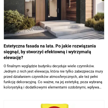
Estetyczna fasada na lata. Po jakie rozwiązania
sięgnąć, by stworzyć efektowną i wytrzymałą
elewację?
O finalnym wyglądzie budynku decyduje wiele czynników.
Jednym z nich jest elewacja, która nie tylko zabezpiecza mury
przed działaniem czynników atmosferycznych, ale też pełni
funkcję dekoracyjną. Co ważne, na jej estetykę, poza wybraną
kolorystyką i dodatkowymi elementami ozdobnymi, wpływa
także rodzaj zastosowanego tynku, który powinien
charakteryzować się trwałością i odpornością na zabrudzenia
czy drobne uszkodzenia. Podpowiadamy, na jakie rozwiązania