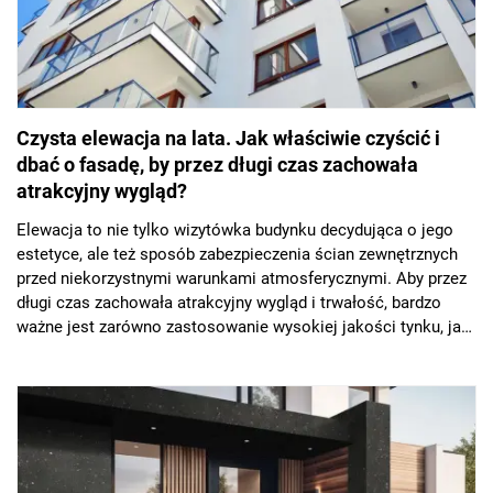
Czysta elewacja na lata. Jak właściwie czyścić i
dbać o fasadę, by przez długi czas zachowała
atrakcyjny wygląd?
Elewacja to nie tylko wizytówka budynku decydująca o jego
estetyce, ale też sposób zabezpieczenia ścian zewnętrznych
przed niekorzystnymi warunkami atmosferycznymi. Aby przez
długi czas zachowała atrakcyjny wygląd i trwałość, bardzo
ważne jest zarówno zastosowanie wysokiej jakości tynku, jak
i odpowiednia pielęgnacja. Jak zatem dbać o elewację, by
utrzymać ją w dobrym stanie przez lata i jakich produktów
używać w tym celu?