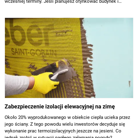
wcześniej terminy. Jeśli planujesz otynkować budynek i
ocieplić go w tym czasie, zrób to w odpowiedniej
temperaturze, tak by zachować efekt swojej pracy bez
defektów.
Zabezpieczenie izolacji elewacyjnej na zimę
Około 20% wyprodukowanego w obiekcie ciepła ucieka przez
jego ściany. Z tego powodu wielu inwestorów decyduje się
wykonanie prac termoizolacyjnych jeszcze na jesieni. Co
jednak zrobić w sytuacji nagłego załamania pogody?