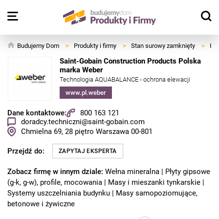
Budujemy Dom
>
Produkty i firmy
>
Stan surowy zamknięty
>
Izo
Saint-Gobain Construction Products Polska
marka Weber
Technologia AQUABALANCE - ochrona elewacji
www.pl.weber
Dane kontaktowe:
800 163 121
doradcy.techniczni@saint-gobain.com
Chmielna 69, 28 piętro
Warszawa
00-801
Przejdź do:
ZAPYTAJ EKSPERTA
Zobacz firmę w innym dziale:
Wełna mineralna
Płyty gipsowe
(g-k, g-w), profile, mocowania
Masy i mieszanki tynkarskie
Systemy uszczelniania budynku
Masy samopoziomujące,
betonowe i żywiczne