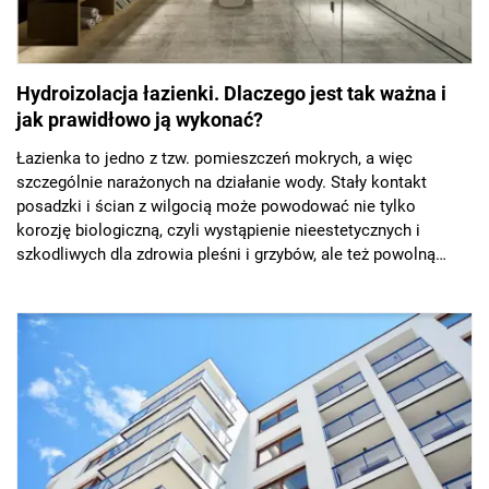
Hydroizolacja łazienki. Dlaczego jest tak ważna i
jak prawidłowo ją wykonać?
Łazienka to jedno z tzw. pomieszczeń mokrych, a więc
szczególnie narażonych na działanie wody. Stały kontakt
posadzki i ścian z wilgocią może powodować nie tylko
korozję biologiczną, czyli wystąpienie nieestetycznych i
szkodliwych dla zdrowia pleśni i grzybów, ale też powolną
degradację konstrukcji budynku np. w skutek korozji zbrojenia
w elementach żelbetowych. Aby skutecznie zabezpieczyć
podłoże i przegrody budowlane w łazience oraz sąsiadujących
z nią pomieszczeniach przed przenikaniem do nich wody
konieczne jest wykonanie hydroizolacji. Ważne jednak, by
przeprowadzić ją prawidłowo, pamiętając o odpowiedniej
kolejności prac, oraz zastosować sprawdzone i kompatybilne
ze sobą produkty.