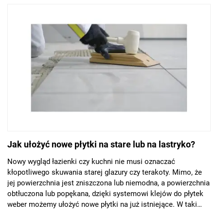
paroprzepuszczalności czy odporności na skrajne warunki
atmosferyczne. Rozwiązaniem, które doskonale sprawdzi się
podczas tego typu prac jest zaprawa klejowa weber KS126.
Jak ułożyć nowe płytki na stare lub na lastryko?
Nowy wygląd łazienki czy kuchni nie musi oznaczać
kłopotliwego skuwania starej glazury czy terakoty. Mimo, że
jej powierzchnia jest zniszczona lub niemodna, a powierzchnia
obtłuczona lub popękana, dzięki systemowi klejów do płytek
weber możemy ułożyć nowe płytki na już istniejące. W taki
sam sposób układamy płytki na innych trudnych podłożach,