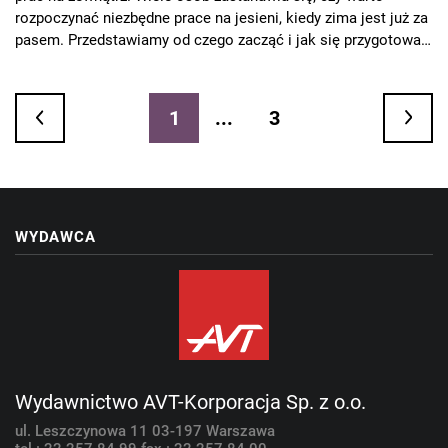
rozpoczynać niezbędne prace na jesieni, kiedy zima jest już za
pasem. Przedstawiamy od czego zacząć i jak się przygotować,
by ocieplić dom w sezonie jesiennym.
1
...
3
WYDAWCA
Wydawnictwo AVT-Korporacja Sp. z o.o.
ul. Leszczynowa 11
03-197 Warszawa