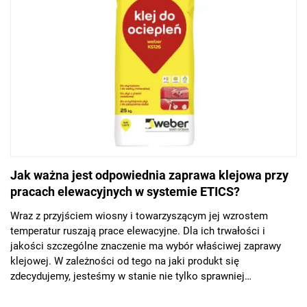
postawić, by stworzyć atrakcyjną, a przy tym posiadającą
doskonałe właściwości użytkowe elewację.
Jak ważna jest odpowiednia zaprawa klejowa przy
pracach elewacyjnych w systemie ETICS?
Wraz z przyjściem wiosny i towarzyszącym jej wzrostem
temperatur ruszają prace elewacyjne. Dla ich trwałości i
jakości szczególne znaczenie ma wybór właściwej zaprawy
klejowej. W zależności od tego na jaki produkt się
zdecydujemy, jesteśmy w stanie nie tylko sprawniej
przeprowadzić renowację czy termomodernizację, ale też
uzyskać dodatkowe korzyści, np. w postaci