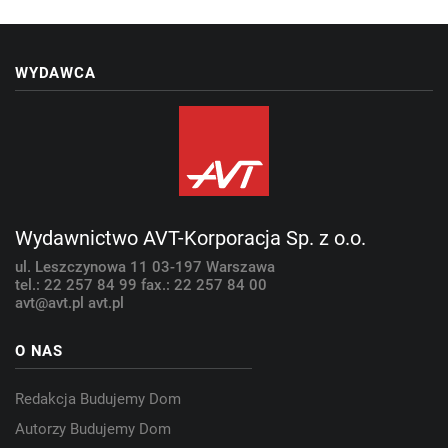
WYDAWCA
Wydawnictwo AVT-Korporacja Sp. z o.o.
ul. Leszczynowa 11
03-197 Warszawa
tel.: 22 257 84 99
fax.: 22 257 84 00
avt@avt.pl
avt.pl
O NAS
Redakcja Budujemy Dom
Autorzy Budujemy Dom