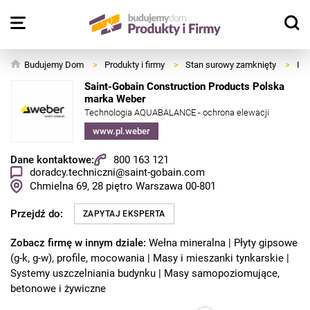
Budujemy Dom
>
Produkty i firmy
>
Stan surowy zamknięty
>
Izo
Saint-Gobain Construction Products Polska
marka Weber
Technologia AQUABALANCE - ochrona elewacji
www.pl.weber
Dane kontaktowe:
800 163 121
doradcy.techniczni@saint-gobain.com
Chmielna 69, 28 piętro
Warszawa
00-801
Przejdź do:
ZAPYTAJ EKSPERTA
Zobacz firmę w innym dziale:
Wełna mineralna
Płyty gipsowe
(g-k, g-w), profile, mocowania
Masy i mieszanki tynkarskie
Systemy uszczelniania budynku
Masy samopoziomujące,
betonowe i żywiczne