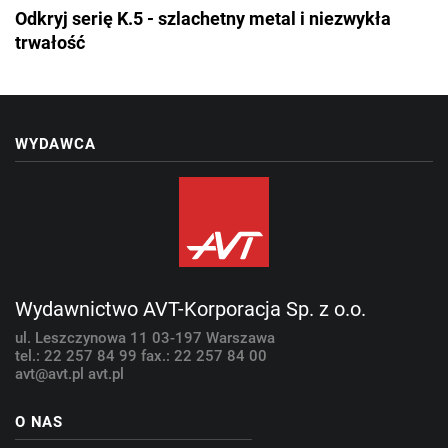
Odkryj serię K.5 - szlachetny metal i niezwykła
trwałość
WYDAWCA
Wydawnictwo AVT-Korporacja Sp. z o.o.
ul. Leszczynowa 11
03-197 Warszawa
tel.: 22 257 84 99
fax.: 22 257 84 00
avt@avt.pl
avt.pl
O NAS