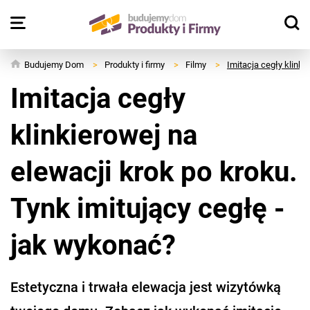
Budujemy Dom
>
Produkty i firmy
>
Filmy
>
Imitacja cegły klinki
Imitacja cegły
klinkierowej na
elewacji krok po kroku.
Tynk imitujący cegłę -
jak wykonać?
Estetyczna i trwała elewacja jest wizytówką