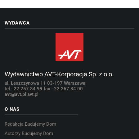
WYDAWCA
Wydawnictwo AVT-Korporacja Sp. z o.o.
ul. Leszczynowa 11
03-197 Warszawa
tel.: 22 257 84 99
fax.: 22 257 84 00
avt@avt.pl
avt.pl
O NAS
Redakcja Budujemy Dom
Autorzy Budujemy Dom