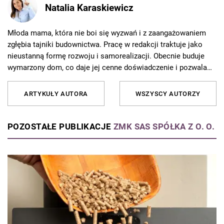
Natalia Karaskiewicz
Młoda mama, która nie boi się wyzwań i z zaangażowaniem
zgłębia tajniki budownictwa. Pracę w redakcji traktuje jako
nieustanną formę rozwoju i samorealizacji. Obecnie buduje
wymarzony dom, co daje jej cenne doświadczenie i pozwala
jeszcze lepiej rozumieć potrzeby czytelników. Od 10 lat
związana z Grupą AVT, gdzie redaguje artykuły i porady
ARTYKUŁY AUTORA
WSZYSCY AUTORZY
dotyczące budownictwa, remontów i aranżacji wnętrz. Z pasją
dzieli się wiedzą z czytelnikami, tłumacząc skomplikowane
zagadnienia w przystępny sposób. Poza pracą najchętniej
POZOSTAŁE PUBLIKACJE
ZMK SAS SPÓŁKA Z O. O.
spędza czas z rodziną podczas weekendowych wycieczek.