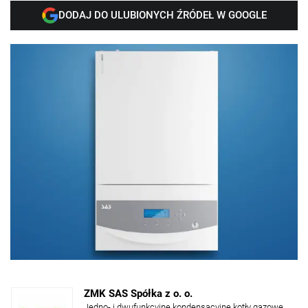
DODAJ DO ULUBIONYCH ŹRÓDEŁ W GOOGLE
ZMK SAS Spółka z o. o.
Jedno- i dwufunkcyjne kondensacyjne kotły gazowe