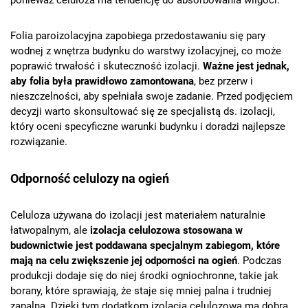
ponieważ celuloza ma tendencję do absorbowania wilgoci.
Folia paroizolacyjna zapobiega przedostawaniu się pary
wodnej z wnętrza budynku do warstwy izolacyjnej, co może
poprawić trwałość i skuteczność izolacji.
Ważne jest jednak,
aby folia była prawidłowo zamontowana
, bez przerw i
nieszczelności, aby spełniała swoje zadanie. Przed podjęciem
decyzji warto skonsultować się ze specjalistą ds. izolacji,
który oceni specyficzne warunki budynku i doradzi najlepsze
rozwiązanie.
Odporność celulozy na ogień
Celuloza używana do izolacji jest materiałem naturalnie
łatwopalnym, ale
izolacja celulozowa stosowana w
budownictwie jest poddawana specjalnym zabiegom, które
mają na celu zwiększenie jej odporności na ogień
. Podczas
produkcji dodaje się do niej środki ogniochronne, takie jak
borany, które sprawiają, że staje się mniej palna i trudniej
zapalna. Dzięki tym dodatkom izolacja celulozowa ma dobrą