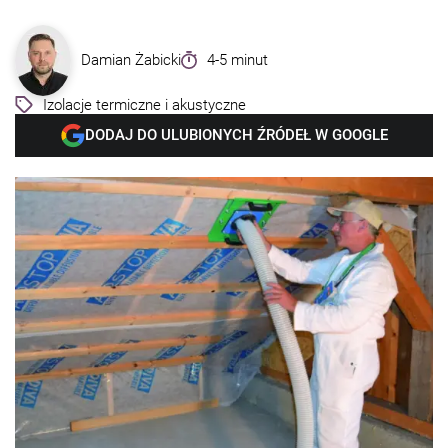
Damian Żabicki
4-5 minut
Izolacje termiczne i akustyczne
DODAJ DO ULUBIONYCH ŹRÓDEŁ W GOOGLE