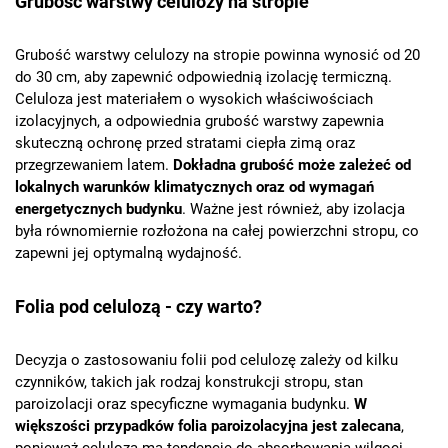
Grubość warstwy celulozy na stropie
Grubość warstwy celulozy na stropie powinna wynosić od 20
do 30 cm, aby zapewnić odpowiednią izolację termiczną.
Celuloza jest materiałem o wysokich właściwościach
izolacyjnych, a odpowiednia grubość warstwy zapewnia
skuteczną ochronę przed stratami ciepła zimą oraz
przegrzewaniem latem.
Dokładna grubość może zależeć od
lokalnych warunków klimatycznych oraz od wymagań
energetycznych budynku
. Ważne jest również, aby izolacja
była równomiernie rozłożona na całej powierzchni stropu, co
zapewni jej optymalną wydajność.
Folia pod celulozą - czy warto?
Decyzja o zastosowaniu folii pod celulozę zależy od kilku
czynników, takich jak rodzaj konstrukcji stropu, stan
paroizolacji oraz specyficzne wymagania budynku.
W
większości przypadków folia paroizolacyjna jest zalecana
,