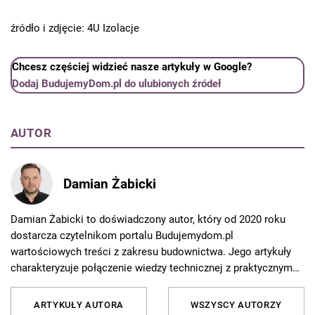
źródło i zdjęcie: 4U Izolacje
Chcesz częściej widzieć nasze artykuły w Google?
Dodaj BudujemyDom.pl do ulubionych źródeł
AUTOR
Damian Żabicki
Damian Żabicki to doświadczony autor, który od 2020 roku
dostarcza czytelnikom portalu Budujemydom.pl
wartościowych treści z zakresu budownictwa. Jego artykuły
charakteryzuje połączenie wiedzy technicznej z praktycznym
podejściem, co czyni je niezwykle przydatnymi zarówno dla
profesjonalistów, jak i osób planujących samodzielne prace
ARTYKUŁY AUTORA
WSZYSCY AUTORZY