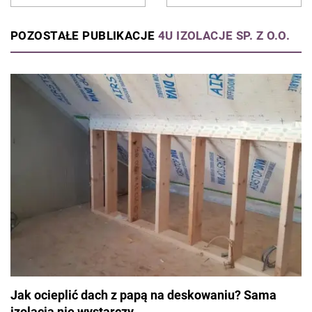
remontowe lub budowę domu.
POZOSTAŁE PUBLIKACJE
4U IZOLACJE SP. Z O.O.
Jak ocieplić dach z papą na deskowaniu? Sama
izolacja nie wystarczy