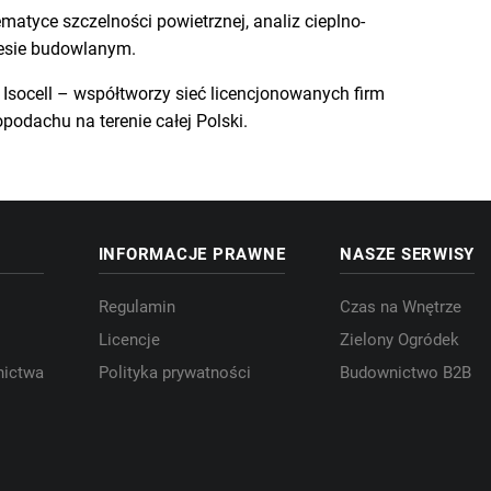
matyce szczelności powietrznej, analiz cieplno-
cesie budowlanym.
socell – współtworzy sieć licencjonowanych firm
podachu na terenie całej Polski.
INFORMACJE PRAWNE
NASZE SERWISY
Regulamin
Czas na Wnętrze
Licencje
Zielony Ogródek
nictwa
Polityka prywatności
Budownictwo B2B