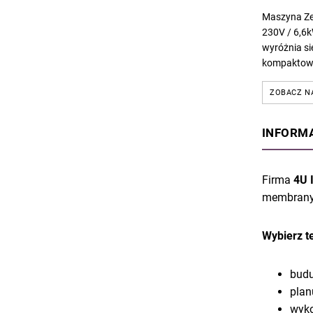
Maszyna Ze
230V / 6,6k
wyróżnia się
kompaktową
zapewniają
wydajność 
ZOBACZ N
kg/h...
INFORMAC
Firma
4U 
membrany 
Wybierz t
budu
plan
wyko