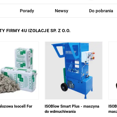
Porady
Newsy
Do pobrania
Y FIRMY 4U IZOLACJE SP. Z O.O.
lozowa Isocell For
ISOBlow Smart Plus - maszyna
ISOB
do wdmuchiwania
masz