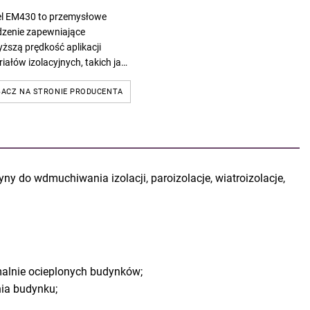
l EM430 to przemysłowe
dzenie zapewniające
ższą prędkość aplikacji
iałów izolacyjnych, takich jak
 rodzaje wełen do
chiwania, celuloza, granulaty
ACZ NA STRONIE PRODUCENTA
.
ny do wdmuchiwania izolacji, paroizolacje, wiatroizolacje,
malnie ocieplonych budynków;
nia budynku;