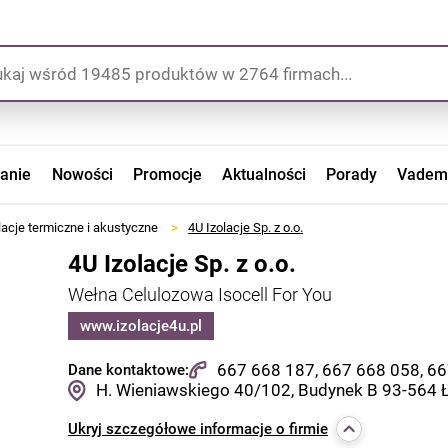
zanie
Nowości
Promocje
Aktualności
Porady
Vadem
lacje termiczne i akustyczne
>
4U Izolacje Sp. z o.o.
4U Izolacje Sp. z o.o.
Wełna Celulozowa Isocell For You
www.izolacje4u.pl
667 668 187, 667 668 058, 6
Dane kontaktowe:
H. Wieniawskiego 40/102, Budynek B
93-564
Ukryj
szczegółowe informacje o firmie