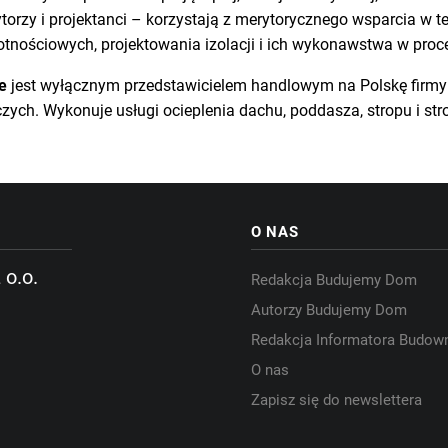
torzy i projektanci – korzystają z merytorycznego wsparcia w te
otnościowych, projektowania izolacji i ich wykonawstwa w pro
e
jest wyłącznym przedstawicielem handlowym na Polskę firmy I
ch. Wykonuje usługi ocieplenia dachu, poddasza, stropu i stro
O NAS
 o.o.
Redakcja Budujemy Dom
Autorzy Budujemy Dom
Redakcja Informatora Budow
O nas
Zapisz się do newslettera