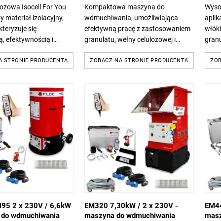
ozowa Isocell For You
Kompaktowa maszyna do
Wyso
y materiał izolacyjny,
wdmuchiwania, umożliwiająca
aplik
kteryzuje się
efektywną pracę z zastosowaniem
włóki
ą, efektywnością i
granulatu, wełny celulozowej i
gran
ym podejściem.
wełny mineralnej, jest idealna
(skal
A STRONIE PRODUCENTA
zarówno do prac na domkach
ZOBACZ NA STRONIE PRODUCENTA
narz
ZOB
jednorodzinnych, jak i...
doma
M95 2 x 230V / 6,6kW
EM320 7,30kW / 2 x 230V -
EM44
 do wdmuchiwania
maszyna do wdmuchiwania
masz