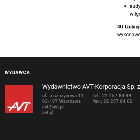
audy
wilg
4U Izolacj
wykonawczy
WYDAWCA
Wydawnictwo AVT-Korporacja Sp. z
ul. Leszczynowa 11
tel.: 22 257 84 99
03-197 Warszawa
fax.: 22 257 84 00
avt@avt.pl
avt.pl