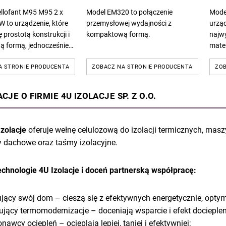
llofant M95 M95 2 x
Model EM320 to połączenie
Mode
W to urządzenie, które
przemysłowej wydajności z
urzą
 prostotą konstrukcji i
kompaktową formą.
najwy
 formą, jednocześnie
mater
c imponującą
różne
wynoszącą niemal 1000
A STRONIE PRODUCENTA
ZOBACZ NA STRONIE PRODUCENTA
wdmu
ZOB
i inne
JE O FIRMIE 4U IZOLACJE SP. Z O.O.
Izolacje
oferuje wełnę celulozową do izolacji termicznych, maszy
dachowe oraz taśmy izolacyjne.
echnologie 4U Izolacje i doceń partnerską współpracę:
jący swój dom – cieszą się z efektywnych energetycznie, opty
ujący termomodernizacje – doceniają wsparcie i efekt docieple
nawcy ociepleń – ocieplają lepiej, taniej i efektywniej;