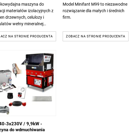
kowydajna maszyna do
Model Minifant M99 to niezawodne
acji materiałów izolacyjnych z
rozwiązanie dla małych i średnich
en drzewnych, celulozy i
firm.
ulatów wełny mineralnej
nej lub szklanej) to idealne
ędzie zarówno do prac na
ACZ NA STRONIE PRODUCENTA
ZOBACZ NA STRONIE PRODUCENTA
ch...
0-3x230V / 9,9kW -
yna do wdmuchiwania