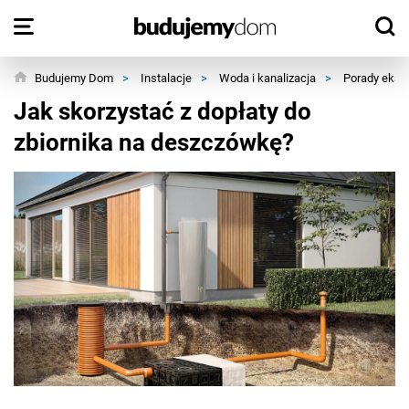
Budujemy Dom
>
Instalacje
>
Woda i kanalizacja
>
Porady eksp
Jak skorzystać z dopłaty do
zbiornika na deszczówkę?