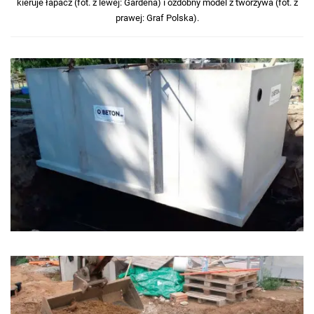
kieruje łapacz (fot. z lewej: Gardena) i ozdobny model z tworzywa (fot. z
prawej: Graf Polska).