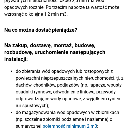
prywatnych nieruchomości około 2,5 mln m3 wód
opadowych rocznie. Po trzecim naborze ta wartość może
wzrosnąć o kolejne 1,2 mln m3.
Na co można dostać pieniądze?
Na zakup, dostawę, montaż, budowę,
rozbudowę, uruchomienie następujących
instalacji:
do zbierania wód opadowych lub roztopowych z
powierzchni nieprzepuszczalnych nieruchomości, tj. z
dachów, chodników, podjazdów (np. łapacze, wpusty,
osadniki rynnowe, odwodnienie liniowe, przewody
odprowadzające wody opadowe, z wyjątkiem rynien i
rur spustowych);
do magazynowania wód opadowych w zbiornikach
(np. szczelne zbiorniki podziemne i naziemne) o
sumarycznej
pojemność minimum 2 m3
;