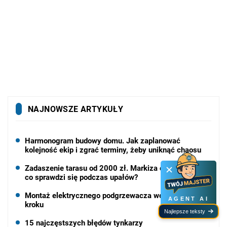
NAJNOWSZE ARTYKUŁY
Harmonogram budowy domu. Jak zaplanować
kolejność ekip i zgrać terminy, żeby uniknąć chaosu
Zadaszenie tarasu od 2000 zł. Markiza czy pergola -
co sprawdzi się podczas upałów?
Montaż elektrycznego podgrzewacza wody - krok po
AGENT AI
kroku
Najlepsze teksty
15 najczęstszych błędów tynkarzy